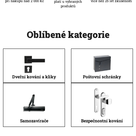
při nákupu nad 2 000 Kč
více než 25 let zkušeností
platí u vybraných
produktů
Oblíbené kategorie
Poštovní schránky
Dveřní kování a kliky
Samozavírače
Bezpečnostní kování