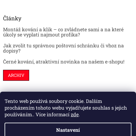
Články
Montáž kování a klik – co zvládnete sami a na které
úkoly se vyplatí najmout profíka?
Jak zvolit tu správnou poštovní schránku či vhoz na
dopisy?
Černé kování, atraktivní novinka na našem e-shopu!
ARCHIV
Tento web používá soubory cookie. Dalším
Stavební pouzdra
Interiéry
Dveře
procházením tohoto webu vyjadřujete souhlas s jejich
používáním.. Více informací
zde
.
Nastavení
Vytvořil Shoptet