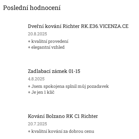
Poslední hodnocení
Dveřní kování Richter RK.E36.VICENZA.CE
Hodnocení
20.8.2025
produktu
+ kvalitní provedení
je
+ elegantní vzhled
5
z
5
hvězdiček.
Zadlabací zámek 01-15
Hodnocení
4.8.2025
produktu
+ Jsem spokojena splnil můj pozadavek
je
+ Je jen 1 klíč
5
z
5
hvězdiček.
Kování Bolzano RK C1 Richter
Hodnocení
20.7.2025
produktu
+ kvalitní kování za dobrou cenu
je