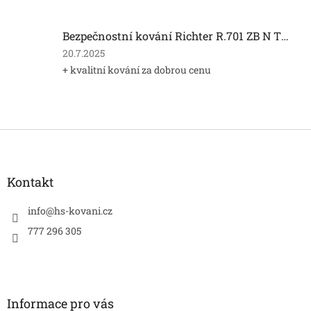
5
z
5
Bezpečnostní kování Richter R.701 ZB N TB 3
hvězdiček.
Hodnocení
20.7.2025
produktu
+ kvalitní kování za dobrou cenu
je
5
z
5
hvězdiček.
Z
á
p
a
Kontakt
t
í
info
@
hs-kovani.cz
777 296 305
Informace pro vás