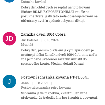
Dotaz ke kování
Dobrý den chtěl bych se zeptat na toto kování
Richter RK.MUS.GROSSETO.NIMAT mušle na
posuvné dveře. jestli tato sada obsahuje kování na
obě strany dveří a způsob uchycení děkuji
Zarážka dveří 1004 Cobra
JD
Jiří Doležel
|
8.10.2024
|
Montáž
Dobrý den, prosím o sdělení jakým způsobem je
možné přidělat Zarážku dveří 1004 Cobra na zeď a
zda je možné uvedenou zarážku umístit do
sprchového koutu, Předem děkuji Doležel
Poštovní schránka kovaná PT-FB604T
J
Jana
|
3.8.2022
|
Poštovní schránka retro kovaná
Schránka je velmi pěkná, kvalitní. Jen mne
překvapilo, že je dodávána bez šroubů k upevnění.