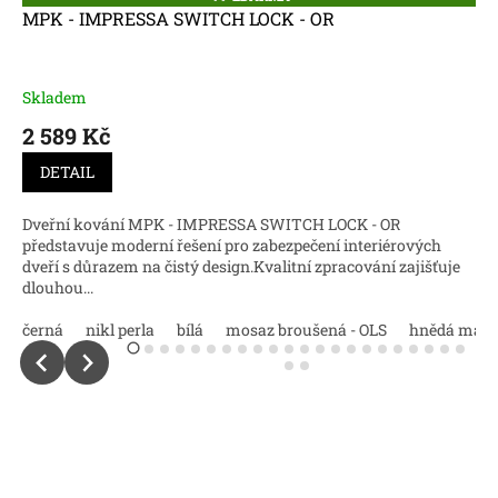
D
MPK - IMPRESSA SWITCH LOCK - OR
A
R
M
A
Skladem
2 589 Kč
DETAIL
Dveřní kování MPK - IMPRESSA SWITCH LOCK - OR
představuje moderní řešení pro zabezpečení interiérových
dveří s důrazem na čistý design.Kvalitní zpracování zajišťuje
dlouhou...
černá
nikl perla
bílá
mosaz broušená - OLS
hnědá matn