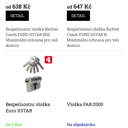
ů
638 Kč
647 Kč
od
od
DETAIL
DETAIL
Bezpečnostní vložka Richter
Bezpečnostní vložka Richter
Czech EURO XSTAR BSZ.
Czech EURO XSTAR K.
Maximální ochrana pro váš
Maximální ochrana pro váš
domov.
domov.
Bezpečnostní vložka
Vložka FAB 2000
Euro XSTAR
Do 3 dnů
Na objednávku