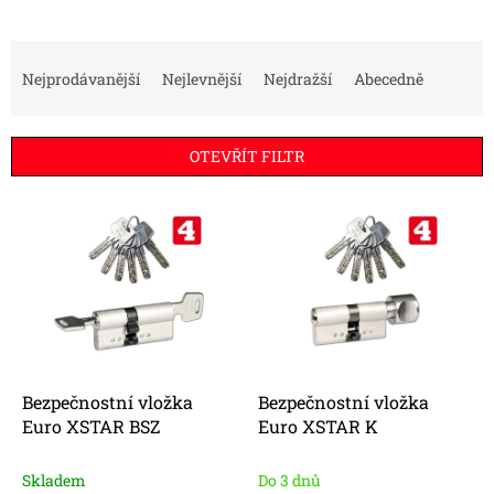
Ř
a
Nejprodávanější
Nejlevnější
Nejdražší
Abecedně
z
e
n
OTEVŘÍT FILTR
í
p
V
r
ý
o
p
d
i
u
s
k
p
t
r
ů
o
d
Bezpečnostní vložka
Bezpečnostní vložka
u
Euro XSTAR BSZ
Euro XSTAR K
k
t
Skladem
Do 3 dnů