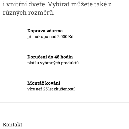
i vnitřní dveře. Vybírat můžete také z
v
ý
různých rozměrů.
p
i
s
Doprava zdarma
u
při nákupu nad 2 000 Kč
Doručení do 48 hodin
platí u vybraných produktů
Montáž kování
více než 25 let zkušeností
Z
á
p
a
Kontakt