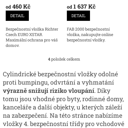
460 Kč
1 637 Kč
od
od
DETAIL
DETAIL
Bezpečnostní vložka Richter
FAB 2000 bezpečnostní
Czech EURO XSTAR.
vložka, nakupujte online
Maximální ochrana pro váš
bezpečnostní vložky.
domov.
4
položek celkem
O
v
l
Cylindrické bezpečnostní vložky odolné
á
proti bumpingu, odvrtání a vyhmatání
d
a
výrazně snižují riziko vloupání
. Díky
c
tomu jsou vhodné pro byty, rodinné domy,
í
p
kanceláře a další objekty, u kterých záleží
r
na zabezpečení. Na této stránce nabízíme
v
k
vložky 4. bezpečnostní třídy pro vchodové
y