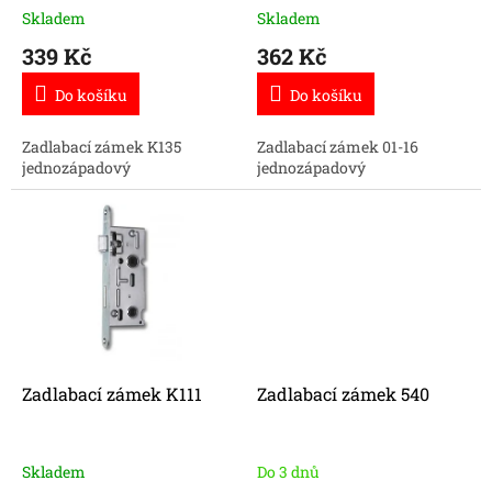
t
Skladem
Skladem
ů
339 Kč
362 Kč
Do košíku
Do košíku
Zadlabací zámek K135
Zadlabací zámek 01-16
jednozápadový
jednozápadový
Zadlabací zámek K111
Zadlabací zámek 540
Skladem
Do 3 dnů