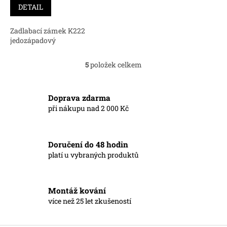
DETAIL
Zadlabací zámek K222
jedozápadový
5
položek celkem
O
v
l
á
Doprava zdarma
d
při nákupu nad 2 000 Kč
a
c
í
Doručení do 48 hodin
p
r
platí u vybraných produktů
v
k
y
Montáž kování
v
více než 25 let zkušeností
ý
p
i