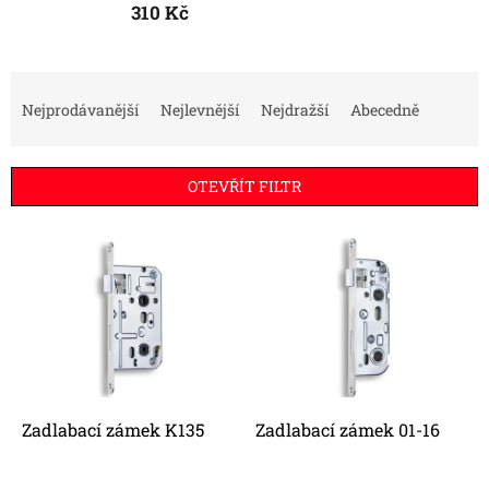
310 Kč
Ř
a
Nejprodávanější
Nejlevnější
Nejdražší
Abecedně
z
e
n
OTEVŘÍT FILTR
í
p
V
r
ý
o
p
d
i
u
s
k
p
t
r
ů
o
d
Zadlabací zámek K135
Zadlabací zámek 01-16
u
k