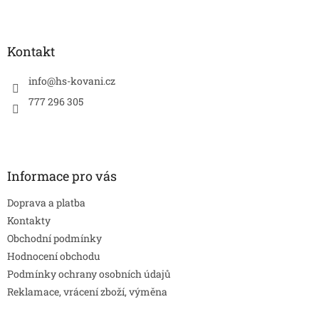
Z
s
á
u
p
a
Kontakt
t
í
info
@
hs-kovani.cz
777 296 305
Informace pro vás
Doprava a platba
Kontakty
Obchodní podmínky
Hodnocení obchodu
Podmínky ochrany osobních údajů
Reklamace, vrácení zboží, výměna