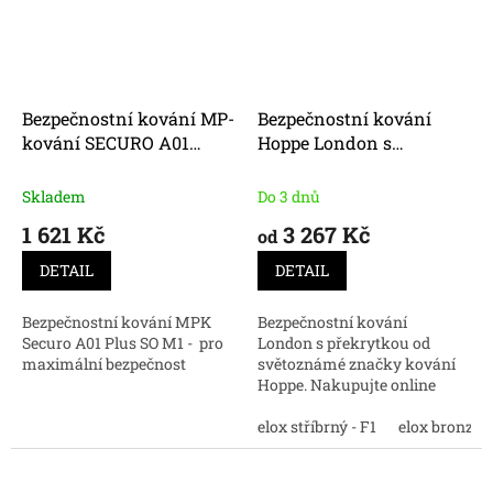
Bezpečnostní kování MP-
Bezpečnostní kování
kování SECURO A01
Hoppe London s
PLUS - SO M1 FAVORIT
překrytkou
černá
Skladem
Do 3 dnů
1 621 Kč
3 267 Kč
od
DETAIL
DETAIL
Bezpečnostní kování MPK
Bezpečnostní kování
Securo A01 Plus SO M1 - pro
London s překrytkou od
maximální bezpečnost
světoznámé značky kování
Hoppe. Nakupujte online
kvalitní kování na dveře.
elox stříbrný - F1
elox bronz - 