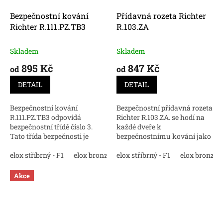
Bezpečnostní kování
Přídavná rozeta Richter
Richter R.111.PZ.TB3
R.103.ZA
Skladem
Skladem
895 Kč
847 Kč
od
od
DETAIL
DETAIL
Bezpečnostní kování
Bezpečnostní přídavná rozeta
R.111.PZ.TB3 odpovídá
Richter R.103.ZA. se hodí na
bezpečnostní třídě číslo 3.
každé dveře k
Tato třída bezpečnosti je
bezpečnostnímu kování jako
velmi odolná proti vypáčení a
druhý prvek proti proti
dalším mechanickým
elox stříbrný - F1
elox bronz - F4
zlodějům.
elox stříbrný - F1
elox nerez - F9
elox bronz - 
otevřením dveří.
Akce