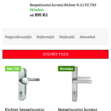
Bezpečnostní kování Richter R.111.PZ.TB3
Skladem
895 Kč
od
Ř
a
Nejprodávanější
Nejlevnější
Nejdražší
Abecedně
z
e
n
OTEVŘÍT FILTR
í
p
V
r
Náš TIP
Novinka
ý
o
p
d
i
u
s
k
p
t
r
ů
o
d
Richter bezpečnostní
Bezpečnostní kování