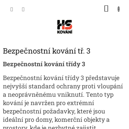
Přejít
NÁKU
na
obsah
KOŠÍK
Bezpečnostní kování tř. 3
Bezpečnostní kování třídy 3
Bezpečnostní kování třídy 3 představuje
nejvyšší standard ochrany proti vloupání
a neoprávněnému vniknutí. Tento typ
kování je navržen pro extrémní
bezpečnostní požadavky, které jsou
ideální pro domy, komerční objekty a
prostory, kde je nezbytné zajistit