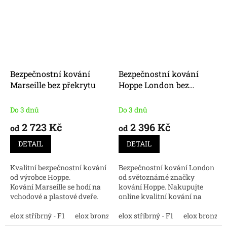
Bezpečnostní kování
Bezpečnostní kování
Marseille bez překrytu
Hoppe London bez
překrytu
Do 3 dnů
Do 3 dnů
2 723 Kč
2 396 Kč
od
od
DETAIL
DETAIL
Kvalitní bezpečnostní kování
Bezpečnostní kování London
od výrobce Hoppe.
od světoznámé značky
Kování Marseille se hodí na
kování Hoppe. Nakupujte
vchodové a plastové dveře.
online kvalitní kování na
dveře.
elox stříbrný - F1
elox bronz - F4
elox stříbrný - F1
elox bronz - 