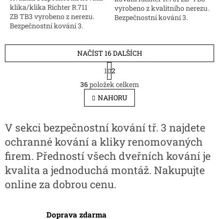
klika/klika Richter R.711
vyrobeno z kvalitního nerezu.
ZB TB3 vyrobeno z nerezu.
Bezpečnostní kování 3.
Bezpečnostní kování 3.
bezpečnostní třídy nakupujte
bezpečnostní třídy nakupujte
online.
online za skvělé ceny.
NAČÍST 16 DALŠÍCH
S
1
2
t
O
r
36
položek celkem
v
á
l
NAHORU
n
á
k
d
o
v
a
V sekci bezpečnostní kování tř. 3 najdete
á
c
ochranné kování a kliky renomovaných
n
í
í
p
firem. Předností všech dveřních kování je
r
kvalita a jednoduchá montáž. Nakupujte
v
k
online za dobrou cenu.
y
v
ý
Doprava zdarma
p