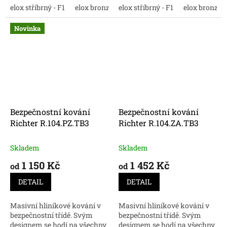
zlodějům.
elox stříbrný - F1
elox bronz - F4
bezpečnostní kování
elox stříbrný - F1
elox nerez - F9
elox bronz - 
Richter R.114.PZ .TB3.
Novinka
Bezpečnostní kování
Bezpečnostní kování
Richter R.104.PZ.TB3
Richter R.104.ZA.TB3
Skladem
Skladem
1 150 Kč
1 452 Kč
od
od
DETAIL
DETAIL
Masivní hliníkové kování v
Masivní hliníkové kování v
bezpečnostní třídě. Svým
bezpečnostní třídě. Svým
designem se hodí na všechny
designem se hodí na všechny