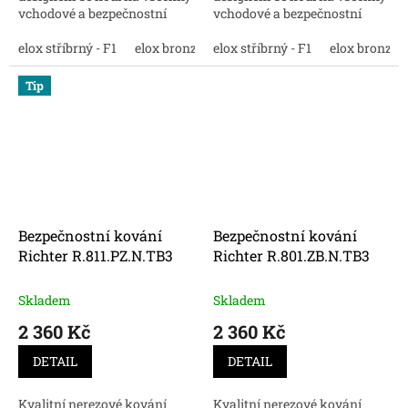
vchodové a bezpečnostní
vchodové a bezpečnostní
dveře. Nakupujte online
dveře. Nakupujte online
bezpečnostní kování
elox stříbrný - F1
elox bronz - F4
bezpečnostní kování
elox stříbrný - F1
elox nerez - F9
elox bronz - 
Richter R.104.PZ .TB3
Richter R.104.ZA .TB3
Tip
Bezpečnostní kování
Bezpečnostní kování
Richter R.811.PZ.N.TB3
Richter R.801.ZB.N.TB3
Skladem
Skladem
2 360 Kč
2 360 Kč
DETAIL
DETAIL
Kvalitní nerezové kování
Kvalitní nerezové kování