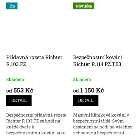
Tip
Novinka
Přídavná rozeta Richter
Bezpečnostní kování
R.103.PZ
Richter R.114.PZ.TB3
Skladem
Skladem
553 Kč
1 150 Kč
od
od
DETAIL
DETAIL
Bezpečnostní přídavná rozeta
Masivní hliníkové kování v
Richter R.103.PZ se hodí na
bezpečnostní třídě. Svým
každé dveře k
designem se hodí na všechny
bezpečnostnímu kování jako
vchodové a bezpečnostní
druhý prvek proti proti
dveře. Nakupujte online