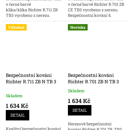
v černé barvě
v černé barvě Richter R.701 ZB
klika/klika Richter R.711 ZB
CE TB3 vyrobeno z nerezu.
TB3 vyrobeno z nerezu.
Bezpečnostní kování 4.
Bezpečnostní kování 3.
bezpečnostní třídy nakupujte
bezpečnostní třídy nakupujte
online za skvělé ceny.
Výhodné
Novinka
online za skvělé ceny.
Bezpečnostní kování
Bezpečnostní kování
Richter R.711 ZB N TB 3
Richter R.701 ZB N TB 3
Skladem
Průměrné
Skladem
hodnocení
1 634 Kč
produktu
1 634 Kč
je
DETAIL
5,0
DETAIL
z
Nerezové bezpečnostní
5
Kvalitní bezpečnostní kování
kování Richter R.701 ZB TB3
hvězdiček.