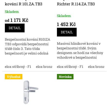
u
kování R 101.ZA.TB3
Richter R.114.ZA.TB3
k
Skladem
Průměrné
t
Skladem
hodnocení
1 171 Kč
ů
od
produktu
1 452 Kč
je
DETAIL
4,0
DETAIL
z
Bezpečnostní kování R101ZA
5
Masivní hliníkové kování v
TB3 odpovídá bezpečnostní
hvězdiček.
bezpečnostní třídě. Svým
třídě číslo 3. Tato třída
designem se hodí na všechny
bezpečnosti je velmi odolná
vchodové a bezpečnostní
proti vypáčení a dalším
dveře. Nakupujte online
mechanickým destrukcím.
elox stříbrný - F1
elox bronz - F4
bezpečnostní kování R.114.ZA
elox stříbrný - F1
elox nerez - F9
elox bronz - 
bílá
.TB3
Výhodné
Novinka