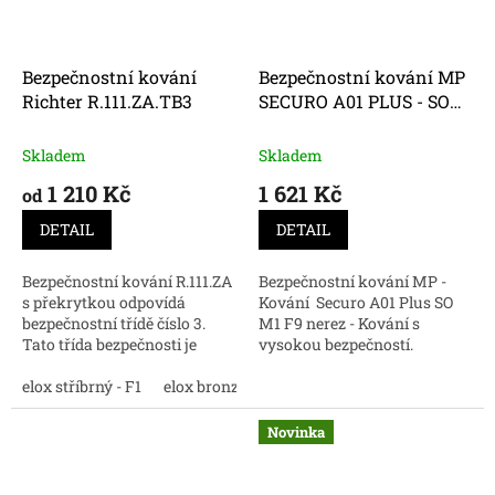
Bezpečnostní kování
Bezpečnostní kování MP
Richter R.111.ZA.TB3
SECURO A01 PLUS - SO
M1 FAVORIT F9
Skladem
Skladem
1 210 Kč
1 621 Kč
od
DETAIL
DETAIL
Bezpečnostní kování R.111.ZA
Bezpečnostní kování MP -
s překrytkou odpovídá
Kování Securo A01 Plus SO
bezpečnostní třídě číslo 3.
M1 F9 nerez - Kování s
Tato třída bezpečnosti je
vysokou bezpečností.
velmi odolná proti vypáčení a
dalším mechanickým
elox stříbrný - F1
elox bronz - F4
elox nerez - F9
bílá
otevřením dveří.
Novinka