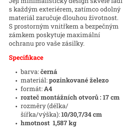
Její minimalistický design skvěle ladí
s každým exteriérem, zatímco odolný
materiál zaručuje dlouhou životnost.
S prostorným vnitřkem a bezpečným
zámkem poskytuje maximální
ochranu pro vaše zásilky.
Specifikace
barva:
černá
materiál:
pozinkované železo
formát:
A4
rozteč montážních otvorů : 17 cm
rozměry (délka/
šířka/výška):
10/30,7/34 cm
hmotnost 1,587 kg