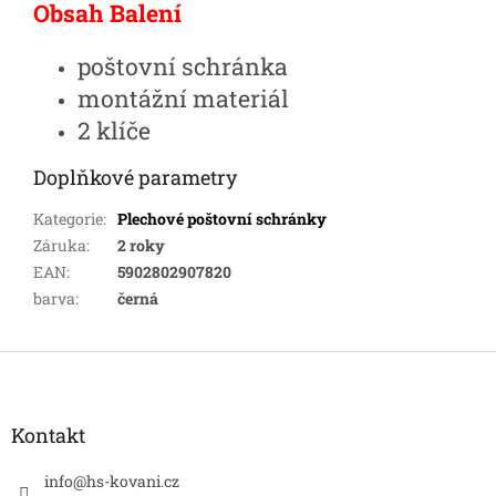
Obsah Balení
poštovní schránka
montážní materiál
2 klíče
Doplňkové parametry
Kategorie
:
Plechové poštovní schránky
Záruka
:
2 roky
EAN
:
5902802907820
barva
:
černá
Z
á
p
a
Kontakt
t
í
info
@
hs-kovani.cz