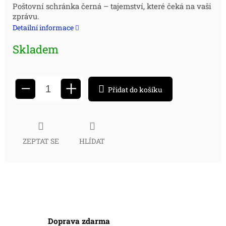
Měrná
Poštovní schránka černá – tajemství, které čeká na vaši
zprávu.
cena:
Detailní informace
Skladem
+
−
Přidat do košíku
ZEPTAT SE
HLÍDAT
Doprava zdarma