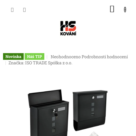
Přejít
NÁKU
na
obsah
KOŠÍK
Průměrné
Neohodnoceno
Podrobnosti hodnocení
Novinka
Náš TIP
hodnocení
Značka:
ISO TRADE Spółka z o.o.
produktu
je
0,0
z
5
hvězdiček.