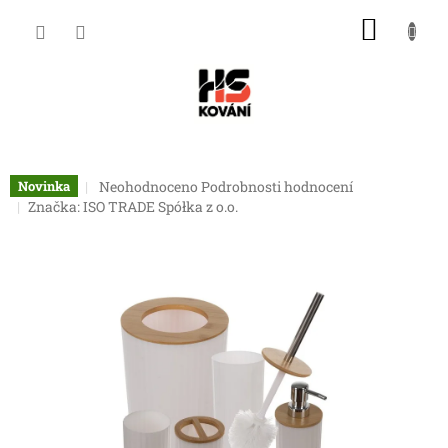
Přejít
NÁKU
na
obsah
KOŠÍK
Průměrné
Neohodnoceno
Podrobnosti hodnocení
Novinka
hodnocení
Značka:
ISO TRADE Spółka z o.o.
produktu
je
0,0
z
5
hvězdiček.