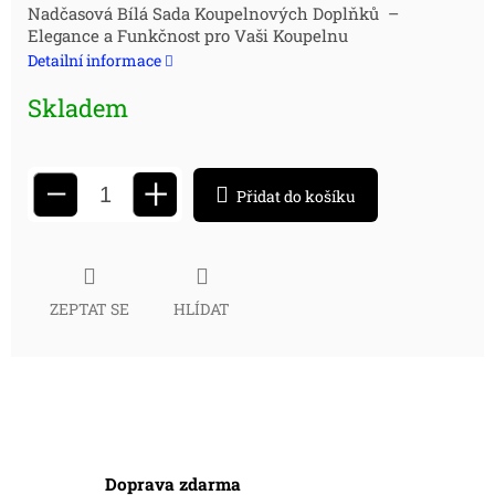
Měrná
Nadčasová Bílá Sada Koupelnových Doplňků –
Elegance a Funkčnost pro Vaši Koupelnu
cena:
Detailní informace
Skladem
+
−
Přidat do košíku
ZEPTAT SE
HLÍDAT
Doprava zdarma