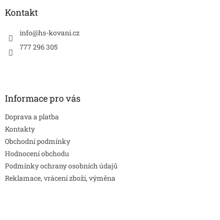
p
a
Kontakt
t
í
info
@
hs-kovani.cz
777 296 305
Informace pro vás
Doprava a platba
Kontakty
Obchodní podmínky
Hodnocení obchodu
Podmínky ochrany osobních údajů
Reklamace, vrácení zboží, výměna