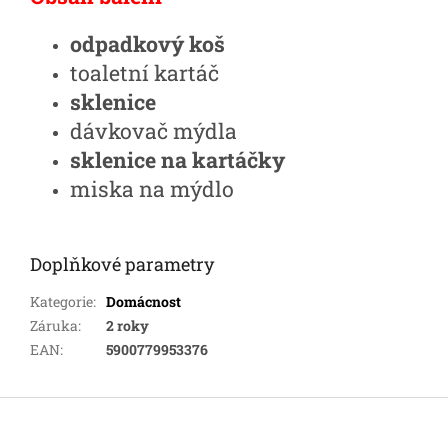
odpadkový koš
toaletní kartáč
sklenice
dávkovač mýdla
sklenice na kartáčky
miska na mýdlo
Doplňkové parametry
Kategorie
:
Domácnost
Záruka
:
2 roky
EAN
:
5900779953376
Z
á