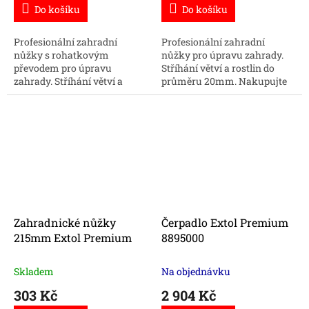
Do košíku
Do košíku
Profesionální zahradní
Profesionální zahradní
nůžky s rohatkovým
nůžky pro úpravu zahrady.
převodem pro úpravu
Stříhání větví a rostlin do
zahrady. Stříhání větví a
průměru 20mm. Nakupujte
rostlin do průměru až 24mm.
zahradní nářadí online za
Nakupujte zahradní nářadí
skvělé ceny.
online za skvělé ceny.
Zahradnické nůžky
Čerpadlo Extol Premium
215mm Extol Premium
8895000
Skladem
Na objednávku
303 Kč
2 904 Kč