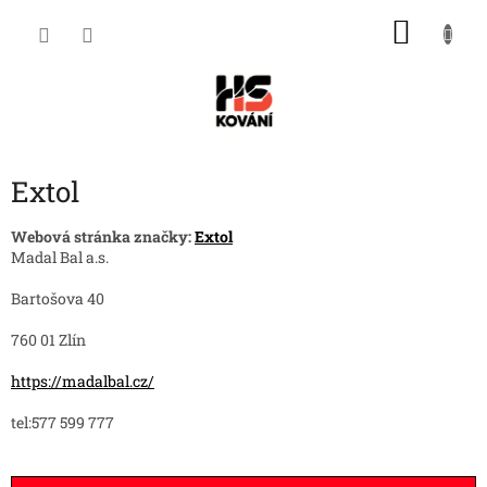
Přejít
NÁKU
na
obsah
KOŠÍK
Extol
Webová stránka značky:
Extol
Madal Bal a.s.
Bartošova 40
760 01 Zlín
https://madalbal.cz/
tel:
577 599 777