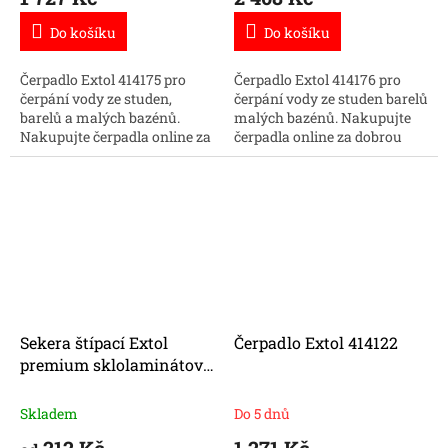
Do košíku
Do košíku
Čerpadlo Extol 414175 pro
Čerpadlo Extol 414176 pro
čerpání vody ze studen,
čerpání vody ze studen barelů
barelů a malých bazénů.
malých bazénů. Nakupujte
Nakupujte čerpadla online za
čerpadla online za dobrou
dobrou cenu.
cenu.
Sekera štípací Extol
Čerpadlo Extol 414122
premium sklolaminátová
násada
Skladem
Do 5 dnů