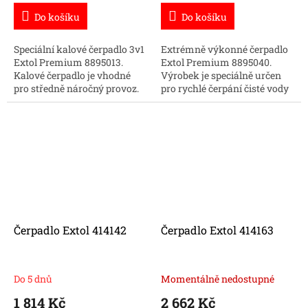
Do košíku
Do košíku
Speciální kalové čerpadlo 3v1
Extrémně výkonné čerpadlo
Extol Premium 8895013.
Extol Premium 8895040.
Kalové čerpadlo je vhodné
Výrobek je speciálně určen
pro středně náročný provoz.
pro rychlé čerpání čisté vody
Díky své unikátní konstrukci
bez obsahu kalu, sedimentů,
3v1 umožňuje vysát vodu do
bahna či písku. Čerpání velké
"sucha"....
množství vody...
Čerpadlo Extol 414142
Čerpadlo Extol 414163
Do 5 dnů
Momentálně nedostupné
1 814 Kč
2 662 Kč