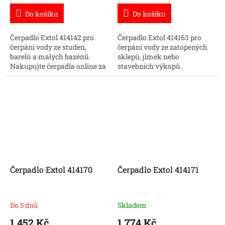
Do košíku
Do košíku
Čerpadlo Extol 414142 pro
Čerpadlo Extol 414163 pro
čerpání vody ze studen,
čerpání vody ze zatopených
barelů a malých bazénů.
sklepů, jímek nebo
Nakupujte čerpadla online za
stavebních výkopů.
dobrou cenu.
Nakupujte čerpadla online za
dobrou cenu.
Čerpadlo Extol 414170
Čerpadlo Extol 414171
Do 5 dnů
Skladem
1 452 Kč
1 774 Kč