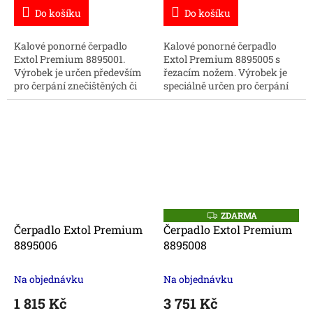
Do košíku
Do košíku
Kalové ponorné čerpadlo
Kalové ponorné čerpadlo
Extol Premium 8895001.
Extol Premium 8895005 s
Výrobek je určen především
řezacím nožem. Výrobek je
pro čerpání znečištěných či
speciálně určen pro čerpání
odpadních vod. Zároveň je
odpadních vod. Zároveň je
vhodné k čerpání vody z
vhodné k čerpání vody z
potoků, rybníků či...
potoků, rybníků či...
ZDARMA
Z
D
Čerpadlo Extol Premium
Čerpadlo Extol Premium
A
8895006
8895008
R
M
A
Na objednávku
Na objednávku
1 815 Kč
3 751 Kč