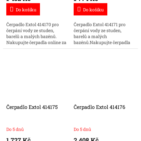
Do košíku
Do košíku
Čerpadlo Extol 414170 pro
Čerpadlo Extol 414171 pro
čerpání vody ze studen,
čerpání vody ze studen,
barelů a malých bazénů.
barelů a malých
Nakupujte čerpadla online za
bazénů.Nakupujte čerpadla
dobrou cenu.
online za dobrou cenu.
Čerpadlo Extol 414175
Čerpadlo Extol 414176
Do 5 dnů
Do 5 dnů
1 727 Kč
2 408 Kč