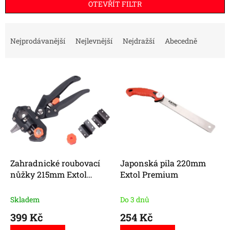
OTEVŘÍT FILTR
Ř
a
Nejprodávanější
Nejlevnější
Nejdražší
Abecedně
z
e
V
n
ý
í
p
p
i
r
s
o
p
d
r
u
o
k
d
t
Zahradnické roubovací
Japonská pila 220mm
u
ů
nůžky 215mm Extol
Extol Premium
k
Premium
t
Skladem
Do 3 dnů
ů
399 Kč
254 Kč