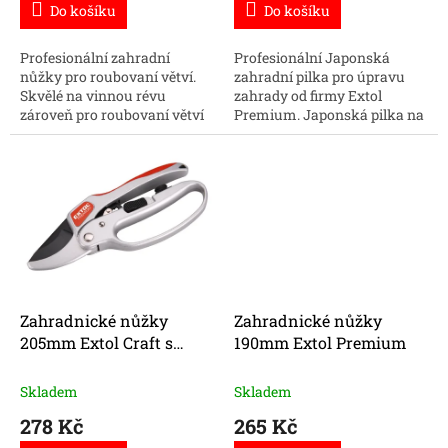
Do košíku
Do košíku
Profesionální zahradní
Profesionální Japonská
nůžky pro roubovaní větví.
zahradní pilka pro úpravu
Skvělé na vinnou révu
zahrady od firmy Extol
zároveň pro roubovaní větví
Premium. Japonská pilka na
v ovocném sadu. Pro
větve a různé plastové
průměry větví 5-
materiály s délkou břitu 220
12mm.Nakupujte zahradní
mm. Nakupujte zahradní...
nářadí online za...
Zahradnické nůžky
Zahradnické nůžky
205mm Extol Craft s
190mm Extol Premium
rohatkovým převodem
Skladem
Skladem
278 Kč
265 Kč