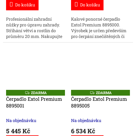
Do košíku
Do košíku
Profesionální zahradní
Kalové ponorné čerpadlo
nůžky pro úpravu zahrady.
Extol Premium 8895000.
Stříhání větví a rostlin do
Výrobek je určen především
průměru 20 mm. Nakupujte
pro čerpání znečištěných či
zahradní nářadí online za
odpadních vod. Zároveň je
skvělé ceny.
vhodné k čerpání vody z
potoků, rybníků či...
ZDARMA
ZDARMA
Z
Z
D
D
Čerpadlo Extol Premium
Čerpadlo Extol Premium
A
A
8895001
8895005
R
R
M
M
A
A
Na objednávku
Na objednávku
5 445 Kč
6 534 Kč