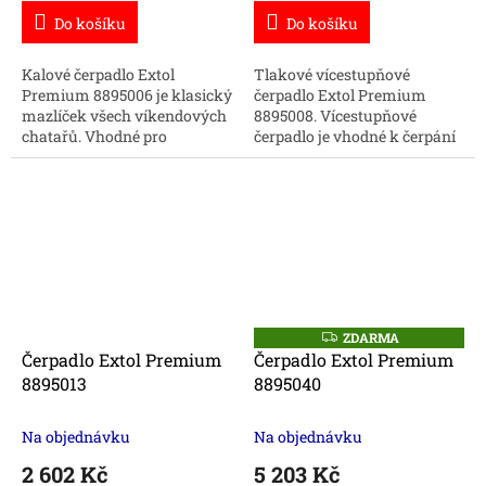
Do košíku
Do košíku
Kalové čerpadlo Extol
Tlakové vícestupňové
Premium 8895006 je klasický
čerpadlo Extol Premium
mazlíček všech víkendových
8895008. Vícestupňové
chatařů. Vhodné pro
čerpadlo je vhodné k čerpání
víkendové středně náročné
čisté vody či kropení zahrady.
práce na zahradě. Nakupujte
Nakupujte čerpadla online za
čerpadla online za...
zvýhodněné ceny.
ZDARMA
Z
D
Čerpadlo Extol Premium
Čerpadlo Extol Premium
A
8895013
8895040
R
M
A
Na objednávku
Na objednávku
2 602 Kč
5 203 Kč