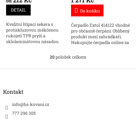
212 Kč
1 271 Kč
od
DETAIL
Do košíku
Kvalitní štípací sekera s
Čerpadlo Extol 414122 vhodné
protiskluzovou měkčenou
pro občasné čerpání. Oblíbený
rukojetí TPR pryží a
produkt mezi zahrádkáři.
sklolaminátovou násadou.
Nakupujte čerpadla online za
dobrou cenu.
20
položek celkem
O
v
l
Z
á
á
d
p
a
a
Kontakt
c
t
í
í
info
@
hs-kovani.cz
p
r
777 296 305
v
k
y
v