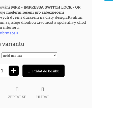
ná
kování
MPK - IMPRESSA SWITCH LOCK - OR
vuje
moderní řešení pro zabezpečení
:
ových dveří
s důrazem na čistý design.Kvalitní
ní zajišťuje dlouhou životnost a spolehlivý chod
 interiéru.
informace
e variantu
+
Přidat do košíku
ZEPTAT SE
HLÍDAT