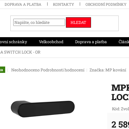
DOPRAVA A PLATBA
KONTAKTY
OBCHODNÍ PODMÍNKY
HLEDAT
ovní schránky
Velkoobchod
Doprava a platba
Člán
A SWITCH LOCK - OR
Průměrné
Neohodnoceno
Podrobnosti hodnocení
Značka:
MP kování
ka
hodnocení
produktu
MPK
je
0,0
LOC
z
5
hvězdiček.
Kód:
Zvol
2 58