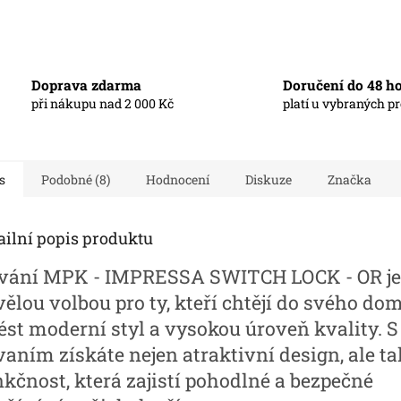
Doprava zdarma
Doručení do 48 h
při nákupu nad 2 000 Kč
platí u vybraných p
s
Podobné (8)
Hodnocení
Diskuze
Značka
ailní popis produktu
vání MPK - IMPRESSA SWITCH LOCK - OR je
vělou volbou pro ty, kteří chtějí do svého do
ést moderní styl a vysokou úroveň kvality. S
vaním získáte nejen atraktivní design, ale ta
nkčnost, která zajistí pohodlné a bezpečné