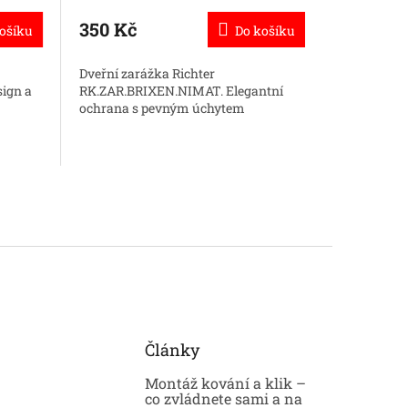
hodnocení
produktu
473 
350 Kč
od
ošíku
Do košíku
je
5,0
Hranaté ro
Dveřní zarážka Richter
z
SQ6 nabízí
sign a
RK.ZAR.BRIXEN.NIMAT. Elegantní
5
design vho
ochrana s pevným úchytem
hvězdiček.
interiérový
černá
m
Články
Montáž kování a klik –
co zvládnete sami a na