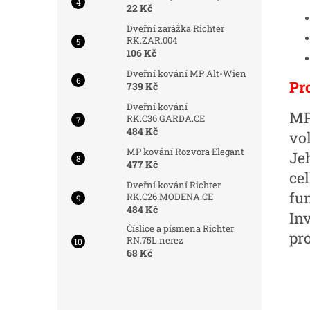
22 Kč
Dveřní zarážka Richter
RK.ZAR.004
106 Kč
Dveřní kování MP Alt-Wien
Pr
739 Kč
Dveřní kování
MP
RK.C36.GARDA.CE
484 Kč
vol
MP kování Rozvora Elegant
Je
477 Kč
ce
Dveřní kování Richter
fu
RK.C26.MODENA.CE
484 Kč
In
Číslice a písmena Richter
pr
RN.75L.nerez
68 Kč