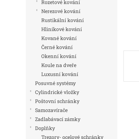
n
Rozetové kování
e
Nerezové kování
l
Rustikální kování
Hliníkové kování
Kované kování
Černé kování
Okenní kování
Koule na dveře
Luxusní kování
Posuvné systémy
Cylindrické vložky
Poštovní schránky
Samozavírače
Zadlabávací zámky
Doplňky
Trezory- ocelové schránky