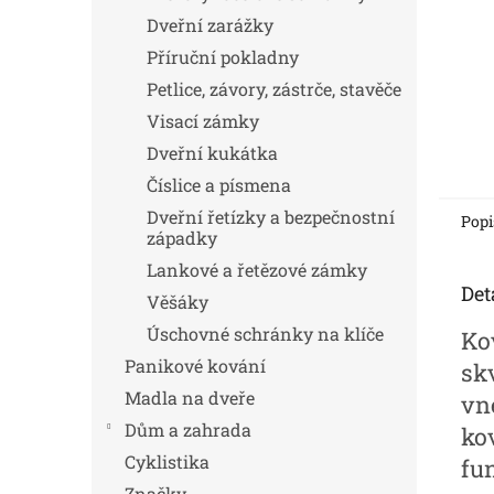
Dveřní zarážky
Příruční pokladny
Petlice, závory, zástrče, stavěče
Visací zámky
Dveřní kukátka
Číslice a písmena
Dveřní řetízky a bezpečnostní
Popi
západky
Lankové a řetězové zámky
Det
Věšáky
Úschovné schránky na klíče
Ko
Panikové kování
sk
Madla na dveře
vn
Dům a zahrada
ko
Cyklistika
fu
Značky