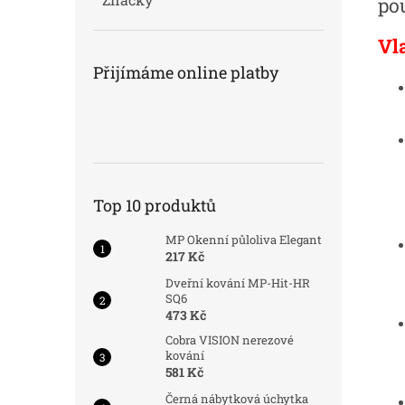
po
Vl
Přijímáme online platby
Top 10 produktů
MP Okenní půloliva Elegant
217 Kč
Dveřní kování MP-Hit-HR
SQ6
473 Kč
Cobra VISION nerezové
kování
581 Kč
Černá nábytková úchytka