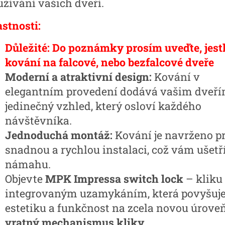
užívání vašich dveří.
astnosti:
Důležité: Do poznámky prosím uveďte, jestl
kování na falcové, nebo bezfalcové dveře
Moderní a atraktivní design:
Kování v
elegantním provedení dodává vašim dveř
jedinečný vzhled, který osloví každého
návštěvníka.
Jednoduchá montáž:
Kování je navrženo p
snadnou a rychlou instalaci, což vám ušetří
námahu.
Objevte
MPK Impressa switch lock
– kliku
integrovaným uzamykáním, která povyšuj
estetiku a funkčnost na zcela novou úroveň
vratný mechanismus kliky