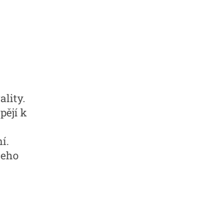
ality.
pějí k
í.
šeho