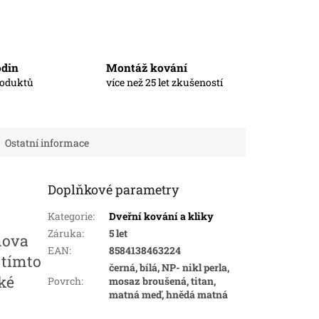
odin
Montáž kování
roduktů
více než 25 let zkušeností
Ostatní informace
Doplňkové parametry
Kategorie
:
Dveřní kování a kliky
Záruka
:
5 let
mova
EAN
:
8584138463224
 tímto
černá, bílá, NP- nikl perla,
ké
Povrch
:
mosaz broušená, titan,
matná meď, hnědá matná