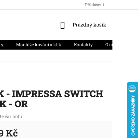
HODNOCENÍ OBCHODU
PODMÍNKY OCHRANY OSOBNÍCH ÚD
Přihlášení
NÁKUPNÍ
Prázdný košík
KOŠÍK
ky
Montáže kování a klik
Kontakty
O nás
Moj
 - IMPRESSA SWITCH
K - OR
te variantu
9 Kč