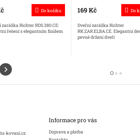
Kč
169 Kč
Do košíku
Do k
í zarážka Richter RDS.380.CE:
Dveřní zarážka Richter
tní řešení s elegantním finišem
RK.ZAR.ELBA.CE. Elegantní de
pevné držení dveří
Informace pro vás
Doprava a platba
hs-kovani.cz
Kontakty