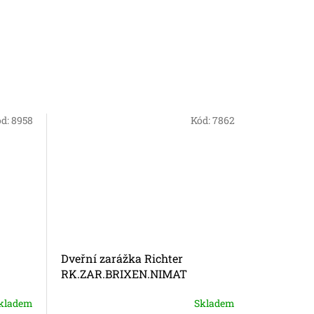
ód:
8958
Kód:
7862
Dveřní zarážka Richter
Dveřní k
RK.ZAR.BRIXEN.NIMAT
kladem
Skladem
Průměrné