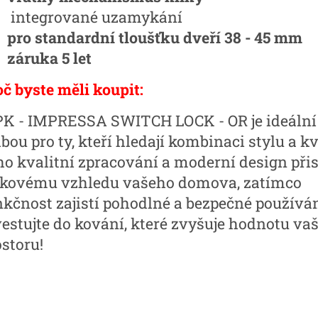
integrované uzamykání
pro standardní tloušťku dveří 38 - 45 mm
záruka 5 let
oč byste měli koupit:
K - IMPRESSA SWITCH LOCK - OR je ideální
bou pro ty, kteří hledají kombinaci stylu a kv
ho kvalitní zpracování a moderní design přis
lkovému vzhledu vašeho domova, zatímco
nkčnost zajistí pohodlné a bezpečné používán
vestujte do kování, které zvyšuje hodnotu va
ostoru!