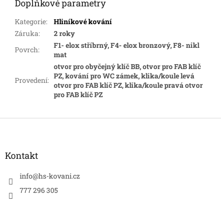
Doplňkové parametry
Kategorie
:
Hliníkové kování
Záruka
:
2 roky
F1- elox stříbrný, F4- elox bronzový, F8- nikl
Povrch
:
mat
otvor pro obyčejný klíč BB, otvor pro FAB klíč
PZ, kování pro WC zámek, klika/koule levá
Provedení
:
otvor pro FAB klíč PZ, klika/koule pravá otvor
pro FAB klíč PZ
Z
á
p
a
Kontakt
t
í
info
@
hs-kovani.cz
777 296 305