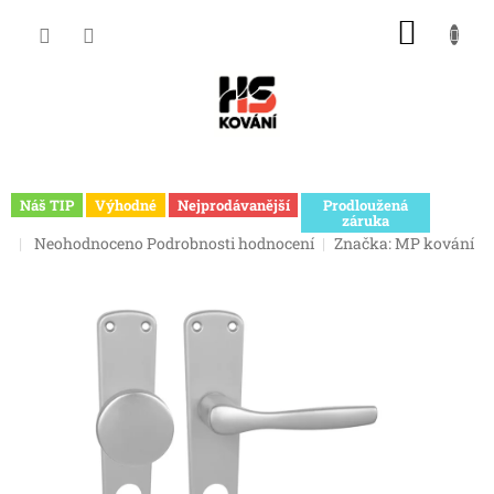
Přejít
NÁKU
na
obsah
KOŠÍK
Náš TIP
Výhodné
Nejprodávanější
Prodloužená
záruka
Průměrné
Neohodnoceno
Podrobnosti hodnocení
Značka:
MP kování
hodnocení
produktu
je
0,0
z
5
hvězdiček.