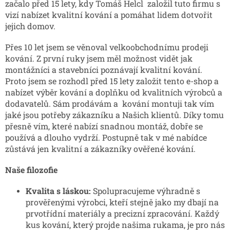
začalo před 15 lety, kdy Tomáš Helcl
založil tuto firmu s
vizí nabízet kvalitní kování a pomáhat lidem dotvořit
jejich domov.
Přes 10 let jsem se věnoval velkoobchodnímu prodeji
kování. Z první ruky jsem měl možnost vidět jak
montážníci a stavebníci poznávají kvalitní kování.
Proto jsem se rozhodl před 15 lety založit tento e-shop a
nabízet výběr kování a doplňku od kvalitních výrobců a
dodavatelů. Sám prodávám a
kování montuji tak vím
jaké jsou potřeby zákazníku a Našich klientů. Díky tomu
přesně vím, které nabízí snadnou montáž, dobře se
používá a dlouho vydrží. Postupně tak v mé nabídce
zůstává jen kvalitní a zákazníky ověřené kování.
Naše filozofie
Kvalita s láskou:
Spolupracujeme výhradně s
prověřenými výrobci, kteří stejně jako my dbají na
prvotřídní materiály a precizní zpracování. Každý
kus kování, který projde našima rukama, je pro nás