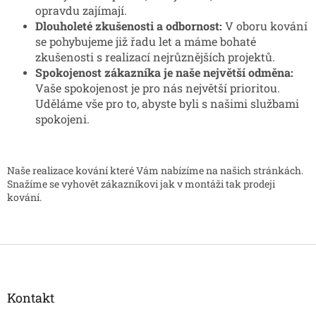
opravdu zajímají.
Dlouholeté zkušenosti a odbornost:
V oboru kování
se pohybujeme již řadu let a máme bohaté
zkušenosti s realizací nejrůznějších projektů.
Spokojenost zákazníka je naše největší odměna:
Vaše spokojenost je pro nás největší prioritou.
Uděláme vše pro to, abyste byli s našimi službami
spokojeni.
Naše realizace kování které Vám nabízíme na našich stránkách.
Snažíme se vyhovět zákazníkovi jak v montáži tak prodeji
kování.
Z
á
p
a
Kontakt
t