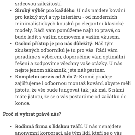
srdcovou záležitostí.
Široký výběr pro každého:
U nás najdete kování
pro každý styl a typ interiéru - od moderních
minimalistických kousků po elegantní klasické
modely. Rádi vám pomůžeme najít to pravé, co
bude ladit s vaším domovem a vaším vkusem.
Osobní přístup je pro nás důležitý:
Náš tým
zkušených odborníků je tu pro vás. Rádi vám
poradíme s výběrem, doporučíme vám optimální
řešení a zodpovíme všechny vaše otázky. U nás
nejste jenom zákazník, jste náš partner.
Kompletní servis od A do Z:
Kromě prodeje
zajišťujeme i odbornou montáž kování, abyste měli
jistotu, že vše bude fungovat tak, jak má. S námi
máte jistotu, že se o vás postaráme od začátku do
konce.
Proč si vybrat právě nás?
Rodinná firma s lidskou tváří:
U nás nenajdete
anonymní korporaci, ale tým lidí, kteří se o vás