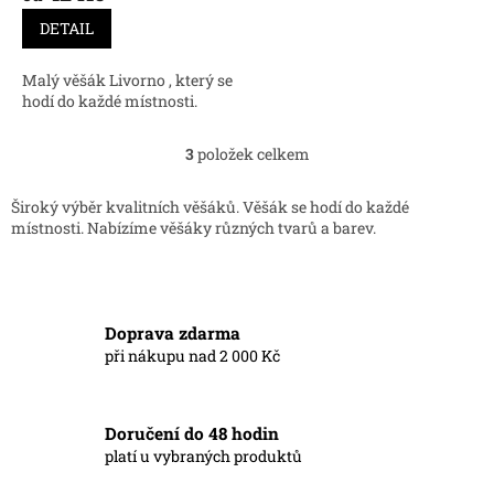
DETAIL
Malý věšák Livorno , který se
hodí do každé místnosti.
3
položek celkem
O
v
l
Široký výběr kvalitních věšáků. Věšák se hodí do každé
á
místnosti. Nabízíme věšáky různých tvarů a barev.
d
a
c
í
p
Doprava zdarma
r
při nákupu nad 2 000 Kč
v
k
y
v
Doručení do 48 hodin
ý
platí u vybraných produktů
p