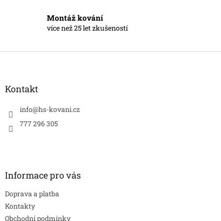
i
s
Montáž kování
u
více než 25 let zkušeností
Z
á
p
a
Kontakt
t
í
info
@
hs-kovani.cz
777 296 305
Informace pro vás
Doprava a platba
Kontakty
Obchodní podmínky