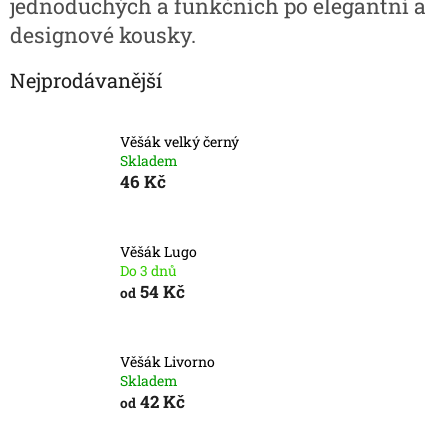
jednoduchých a funkčních po elegantní a
designové kousky.
Nejprodávanější
Věšák velký černý
Skladem
46 Kč
Věšák Lugo
Do 3 dnů
54 Kč
od
Věšák Livorno
Skladem
42 Kč
od