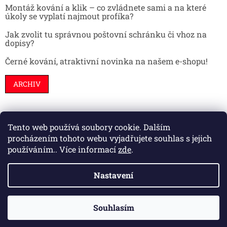
Montáž kování a klik – co zvládnete sami a na které
úkoly se vyplatí najmout profíka?
Jak zvolit tu správnou poštovní schránku či vhoz na
dopisy?
Černé kování, atraktivní novinka na našem e-shopu!
ARCHIV
Tento web používá soubory cookie. Dalším
Stavební pouzdra
Interiéry
Dveře
procházením tohoto webu vyjadřujete souhlas s jejich
používáním.. Více informací
zde
.
Nastavení
Vytvořil Shoptet
Souhlasím
Copyright 2026
HS kování
. Všechna práva vyhrazena.