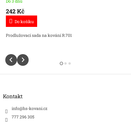
Do 3 dnů
242 Kč
Do košíku
Prodlužovací sada na kování R.701
Z
á
p
a
Kontakt
t
í
info
@
hs-kovani.cz
777 296 305