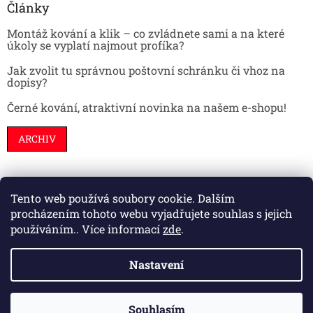
Články
Montáž kování a klik – co zvládnete sami a na které
úkoly se vyplatí najmout profíka?
Jak zvolit tu správnou poštovní schránku či vhoz na
dopisy?
Černé kování, atraktivní novinka na našem e-shopu!
ARCHIV
Tento web používá soubory cookie. Dalším
Stavební pouzdra
Interiéry
Dveře
procházením tohoto webu vyjadřujete souhlas s jejich
používáním.. Více informací
zde
.
Nastavení
Vytvořil Shoptet
Souhlasím
Copyright 2026
HS kování
. Všechna práva vyhrazena.