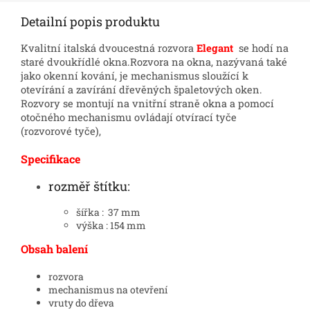
Detailní popis produktu
Kvalitní italská dvoucestná rozvora
Elegant
se hodí na
staré dvoukřídlé okna.
Rozvora na okna, nazývaná také
jako
okenní kování
, je mechanismus sloužící k
otevírání a zavírání
dřevěných špaletových oken
.
Rozvory se montují na vnitřní straně okna a pomocí
otočného mechanismu ovládají otvírací tyče
(rozvorové tyče),
Specifikace
rozměř štítku:
šířka : 37 mm
výška : 154 mm
Obsah balení
rozvora
mechanismus na otevření
vruty do dřeva