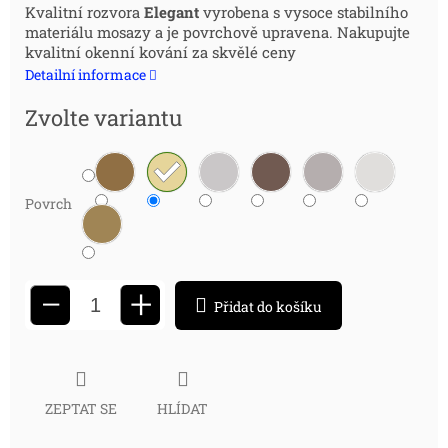
Měrná
Kvalitní rozvora
Elegant
vyrobena s vysoce stabilního
materiálu mosazy a je povrchově upravena. Nakupujte
cena:
kvalitní okenní kování za skvělé ceny
Detailní informace
Zvolte variantu
Povrch
+
−
Přidat do košíku
ZEPTAT SE
HLÍDAT