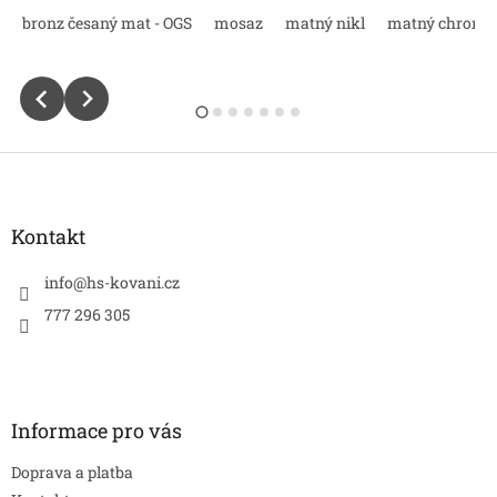
bronz česaný mat - OGS
mosaz
matný nikl
matný chrom
atný chrom
bronz antik
nikl perla
chrom lesk
mosaz natu
Z
á
p
a
Kontakt
t
í
info
@
hs-kovani.cz
777 296 305
Informace pro vás
Doprava a platba