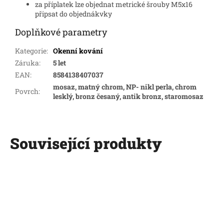
za příplatek lze objednat metrické šrouby M5x16
připsat do objednákvky
Doplňkové parametry
Kategorie
:
Okenní kování
Záruka
:
5 let
EAN
:
8584138407037
mosaz, matný chrom, NP- nikl perla, chrom
Povrch
:
lesklý, bronz česaný, antik bronz, staromosaz
Související produkty