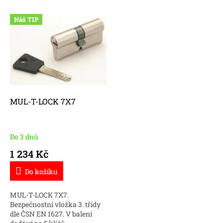
e
V
n
Náš TIP
ý
í
p
p
i
r
s
o
p
d
r
u
o
k
d
t
MUL-T-LOCK 7X7
u
ů
k
t
Do 3 dnů
ů
1 234 Kč
Do košíku
MUL-T-LOCK 7X7.
Bezpečnostní vložka 3. třídy
dle ČSN EN 1627. V balení