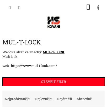
Přejít
NÁKU
na
obsah
KOŠÍK
MUL-T-LOCK
Webová stránka značky:
MUL-T-LOCK
Mult lock
web :
https://www.mul-t-lock.com/
OTEVŘÍT FILTR
Ř
a
Nejprodávanější
Nejlevnější
Nejdražší
Abecedně
z