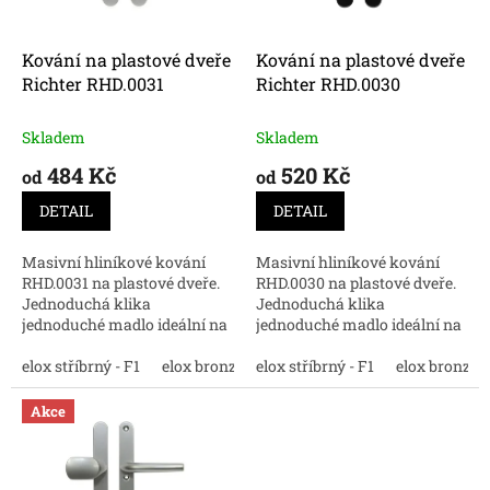
t
r
ů
o
d
Kování na plastové dveře
Kování na plastové dveře
u
Richter RHD.0031
Richter RHD.0030
k
t
Skladem
Skladem
ů
484 Kč
520 Kč
od
od
DETAIL
DETAIL
Masivní hliníkové kování
Masivní hliníkové kování
RHD.0031 na plastové dveře.
RHD.0030 na plastové dveře.
Jednoduchá klika
Jednoduchá klika
jednoduché madlo ideální na
jednoduché madlo ideální na
Vaše vchodové dveře.
Vaše vchodové dveře.
elox stříbrný - F1
elox bronz - F4
elox stříbrný - F1
elox nerez - F9
elox bronz - 
černá
bí
Akce