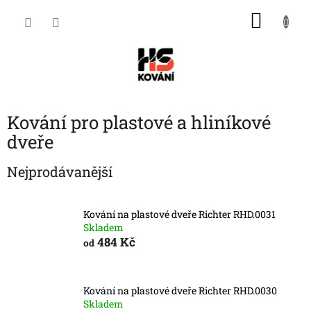
Přejít
NÁKU
na
obsah
KOŠÍK
Kování pro plastové a hliníkové
dveře
Nejprodávanější
Kování na plastové dveře Richter RHD.0031
Skladem
484 Kč
od
Kování na plastové dveře Richter RHD.0030
Skladem