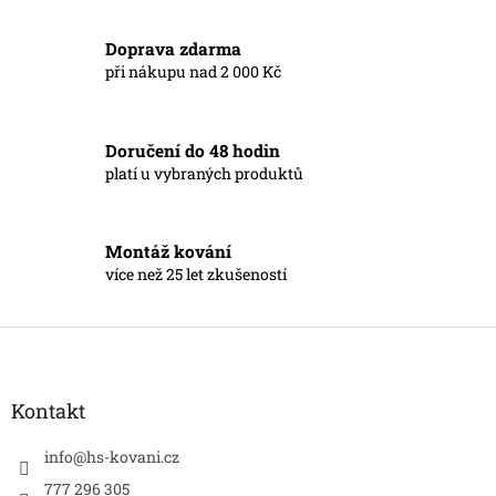
v
l
á
Doprava zdarma
d
při nákupu nad 2 000 Kč
a
c
í
Doručení do 48 hodin
p
r
platí u vybraných produktů
v
k
y
Montáž kování
v
více než 25 let zkušeností
ý
p
i
Z
s
á
u
p
a
Kontakt
t
í
info
@
hs-kovani.cz
777 296 305