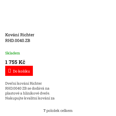
Kování Richter
RHD.0040.ZB
Skladem
1 755 Kč
Do košíku
Dveřní kování Richter
RHD.0040 ZB se dodává na
plastové a hliníkové dveře.
Nakupujte kvalitní kování za
skvělou cenu.
7
položek celkem
O