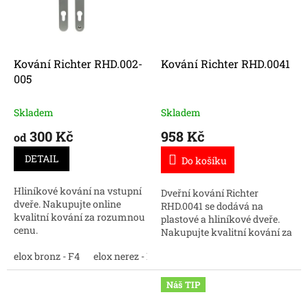
Kování Richter RHD.002-
Kování Richter RHD.0041
005
Skladem
Skladem
300 Kč
958 Kč
od
DETAIL
Do košíku
Hliníkové kování na vstupní
Dveřní kování Richter
dveře. Nakupujte online
RHD.0041 se dodává na
kvalitní kování za rozumnou
plastové a hliníkové dveře.
cenu.
Nakupujte kvalitní kování za
skvělou cenu.
elox bronz - F4
elox nerez - F9
bílá
práškový antracit -F70
Náš TIP