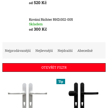
520 Kč
od
Kování Richter RHD.002-005
Skladem
300 Kč
od
Ř
a
Nejprodávanější
Nejlevnější
Nejdražší
Abecedně
z
e
n
OTEVŘÍT FILTR
í
p
V
r
Tip
ý
o
p
d
i
u
s
k
p