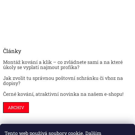
Články
Montáž kování a klik – co zvládnete sami a na které
úkoly se vyplatí najmout profíka?
Jak zvolit tu správnou poštovní schránku či vhoz na
dopisy?
Černé kování, atraktivní novinka na našem e-shopu!
ARCHIV
Tento web používá soubory cookie. Dalším
Stavební pouzdra
Interiéry
Dveře