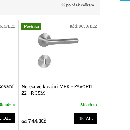
55
položek celkem
616/BEZ
Kód:
8630/BEZ
Novinka
kování
Nerezové kování MPK - FAVORIT
22 - R 3SM
Skladem
Skladem
ETAIL
DETAIL
744 Kč
od