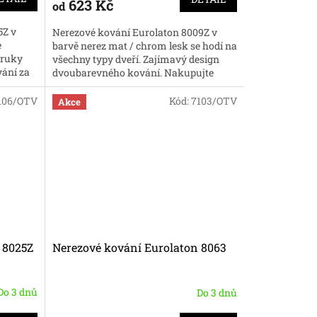
623 Kč
od
5Z v
Nerezové kování Eurolaton 8009Z v
e
barvě nerez mat / chrom lesk se hodí na
 ruky
všechny typy dveří. Zajímavý design
ání za
dvoubarevného kování. Nakupujte
online kování za dobré ceny.
106/OTV
Kód:
7103/OTV
Akce
 8025Z
Nerezové kování Eurolaton 8063
Do 3 dnů
Do 3 dnů