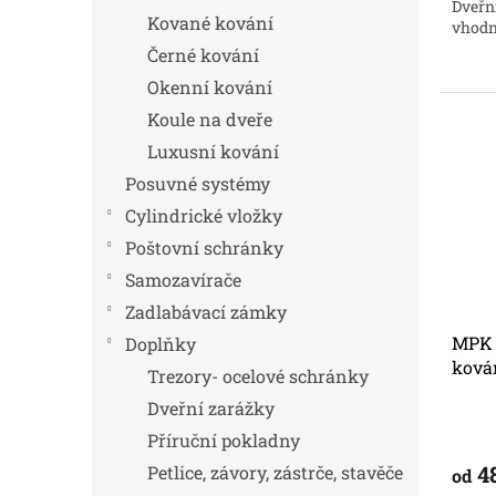
Dveřn
Kované kování
vhodné
Černé kování
Okenní kování
Koule na dveře
Luxusní kování
Posuvné systémy
Cylindrické vložky
Poštovní schránky
Samozavírače
Zadlabávací zámky
MPK 
Doplňky
ková
Trezory- ocelové schránky
Dveřní zarážky
Příruční pokladny
4
Petlice, závory, zástrče, stavěče
od