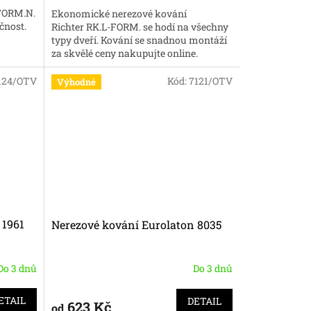
-FORM.N.
Ekonomické nerezové kování
čnost.
Richter RK.L-FORM. se hodí na všechny
typy dveří. Kování se snadnou montáží
za skvělé ceny nakupujte online.
124/OTV
Kód:
7121/OTV
Výhodné
 1961
Nerezové kování Eurolaton 8035
Do 3 dnů
Do 3 dnů
ETAIL
DETAIL
623 Kč
od