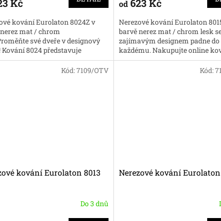
23 Kč
623 Kč
od
ové kování Eurolaton 8024Z v
Nerezové kování Eurolaton 801
 nerez mat / chrom
barvě nerez mat / chrom lesk s
 Proměňte své dveře v designový
zajímavým designem padne do
! Kování 8024 představuje
každému. Nakupujte online kov
snění elegance a moderního
dobré ceny.
pu.
Kód:
7109/OTV
Kód:
7
zové kování Eurolaton 8013
Nerezové kování Eurolaton
Do 3 dnů