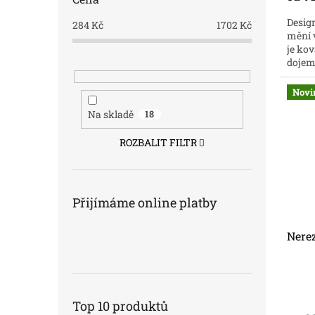
Design
284
Kč
1702
Kč
mění v
je kov
dojem
kování
Novi
Na skladě
18
ROZBALIT FILTR
Přijímáme online platby
Nere
Top 10 produktů