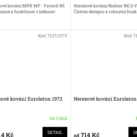
ové kování MPK MP - Favorit RS
Nerezové kování Richter RK.U
gance a funkčnost v jednom!
Čistota designu a robustní funk
Kód:
7127/OTV
Kód:
7
zové kování Eurolaton 1972
Nerezové kování Eurolaton
Do 3 dnů
DETAIL
D
14 Kč
714 Kč
od