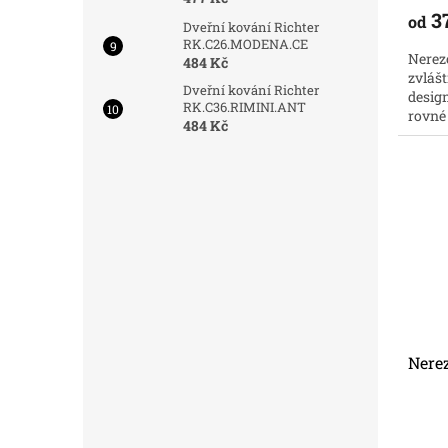
3
od
Dveřní kování Richter
RK.C26.MODENA.CE
Nerez
484 Kč
zvláš
Dveřní kování Richter
desig
RK.C36.RIMINI.ANT
rovné
484 Kč
za skv
Nere