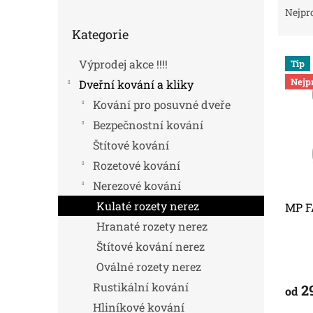
o
a
Nejpr
Přeskočit
s
z
Kategorie
kategorie
t
e
V
r
n
Výprodej akce !!!!
Tip
ý
a
í
Nejp
Dveřní kování a kliky
p
n
p
i
n
r
Kování pro posuvné dveře
s
í
o
Bezpečnostní kování
p
p
d
Štítové kování
r
a
u
o
n
k
Rozetové kování
d
e
t
Nerezové kování
u
l
ů
Kulaté rozety nerez
MP F
k
t
Hranaté rozety nerez
ů
Štítové kování nerez
Oválné rozety nerez
Rustikální kování
2
od
Hliníkové kování