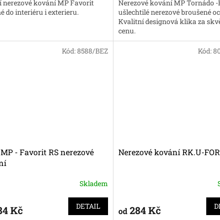
í nerezové kování MP Favorit
Nerezové kování MP Tornádo -
 do interiéru i exterieru.
ušlechtilé nerezové broušené oce
Kvalitní designová klika za skv
cenu.
Kód:
8588/BEZ
Kód:
8
MP - Favorit RS nerezové
Nerezové kování RK.U-FO
ní
Skladem
DETAIL
D
84 Kč
284 Kč
od