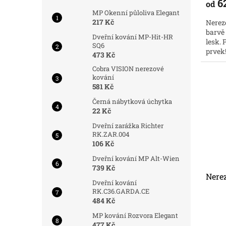
6
od
MP Okenní půloliva Elegant
217 Kč
Nerez
barvě
Dveřní kování MP-Hit-HR
lesk.
SQ6
prvek
473 Kč
ztěle
Cobra VISION nerezové
přístu
kování
581 Kč
Černá nábytková úchytka
22 Kč
Dveřní zarážka Richter
RK.ZAR.004
106 Kč
Dveřní kování MP Alt-Wien
739 Kč
Nere
Dveřní kování
RK.C36.GARDA.CE
484 Kč
MP kování Rozvora Elegant
477 Kč