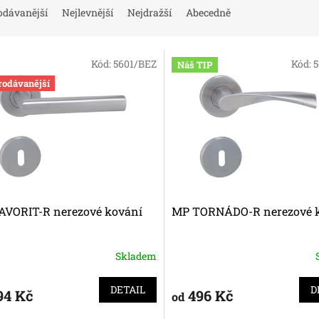
odávanější
Nejlevnější
Nejdražší
Abecedně
Kód:
5601/BEZ
Kód:
5
Náš TIP
rodávanější
AVORIT-R nerezové kování
MP TORNÁDO-R nerezové 
Skladem
DETAIL
D
94 Kč
496 Kč
od