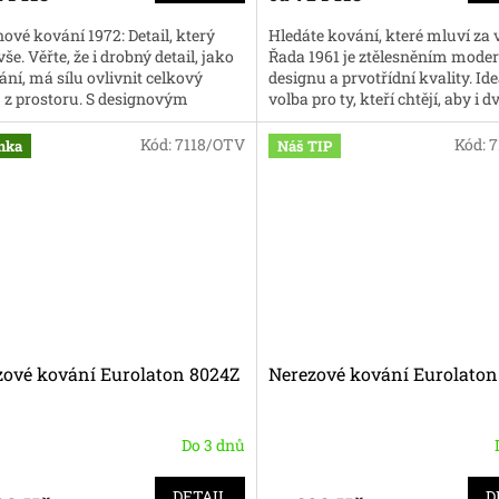
ové kování 1972: Detail, který
Hledáte kování, které mluví za 
še. Věřte, že i drobný detail, jako
Řada 1961 je ztělesněním mode
ání, má sílu ovlivnit celkový
designu a prvotřídní kvality. Ide
 z prostoru. S designovým
volba pro ty, kteří chtějí, aby i d
m 1972 získáte prvek,...
kování bylo součástí...
Kód:
7118/OTV
Kód:
7
nka
Náš TIP
zové kování Eurolaton 8024Z
Nerezové kování Eurolaton
Do 3 dnů
DETAIL
D