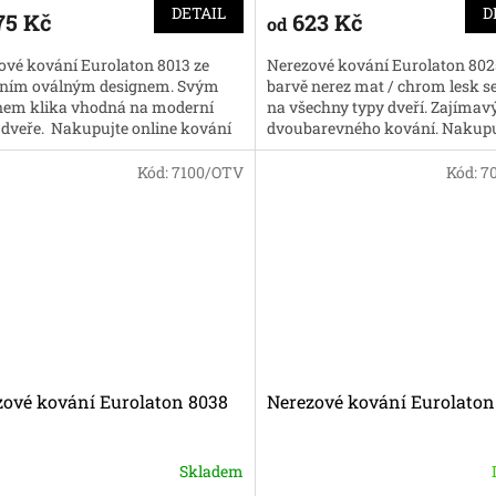
DETAIL
D
75 Kč
623 Kč
od
ové kování Eurolaton 8013 ze
Nerezové kování Eurolaton 802
tním oválným designem. Svým
barvě nerez mat / chrom lesk s
nem klika vhodná na moderní
na všechny typy dveří. Zajímav
 dveře. Nakupujte online kování
dvoubarevného kování. Nakupu
ělé ceny.
online kování za skvělé...
Kód:
7100/OTV
Kód:
7
zové kování Eurolaton 8038
Nerezové kování Eurolaton
Skladem