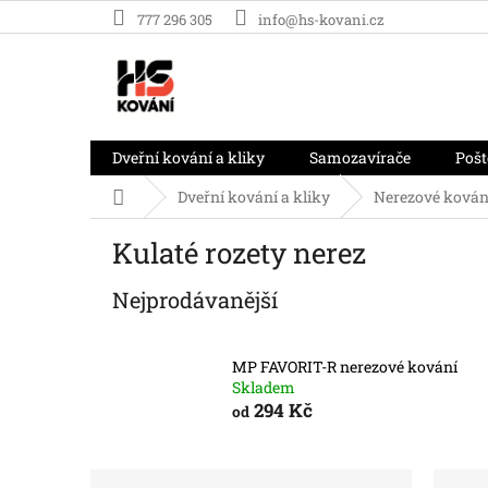
Přejít
777 296 305
info@hs-kovani.cz
na
obsah
Dveřní kování a kliky
Samozavírače
Pošt
Domů
Dveřní kování a kliky
Nerezové kován
Kulaté rozety nerez
Nejprodávanější
MP FAVORIT-R nerezové kování
Skladem
294 Kč
od
P
Ř