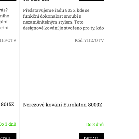
vás?
Představujeme řadu 8035, kde se
rního
funkční dokonalost snoubí s
ální
nezaměnitelným stylem. Toto
veřní
designové kování je stvořeno pro ty, kdo
hledají pro své dveře nejen spolehlivost,
ale i...
115/OTV
Kód:
7112/OTV
 8015Z
Nerezové kování Eurolaton 8009Z
Do 3 dnů
Do 3 dnů
ETAIL
DETAIL