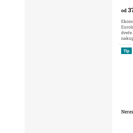
3
od
Ekono
Eurol
dveře
nakupu
Tip
Nere