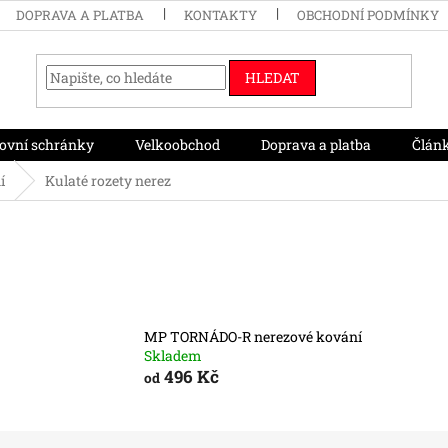
DOPRAVA A PLATBA
KONTAKTY
OBCHODNÍ PODMÍNKY
HLEDAT
ovní schránky
Velkoobchod
Doprava a platba
Člán
í
Kulaté rozety nerez
MP TORNÁDO-R nerezové kování
Skladem
496 Kč
od