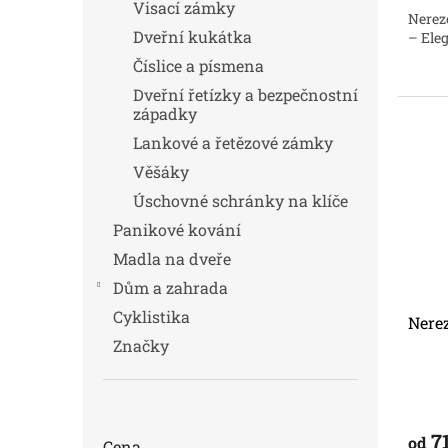
Visací zámky
Nerez
Dveřní kukátka
– Ele
Číslice a písmena
Dveřní řetízky a bezpečnostní
západky
Lankové a řetězové zámky
Věšáky
Úschovné schránky na klíče
Panikové kování
Madla na dveře
Dům a zahrada
Cyklistika
Nere
Značky
7
od
Cena