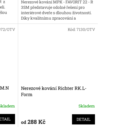
R z
Nerezové kování MPK - FAVORIT 22 - R
li.
3SM představuje odolné řešení pro
ělou
interiérové dveře s dlouhou životností.
Díky kvalitnímu zpracování a
neutrálnímu designu je toto kování...
072/OTV
Kód:
7130/OTV
RM.N
Nerezové kování Richter RK.L-
Form
Skladem
Skladem
ETAIL
DETAIL
288 Kč
od