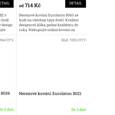
ETAIL
DETAIL
714 Kč
od
5Z v
Nerezové kování Eurolaton 8063 se
e hodí
hodí na všechny typy dveří. Kvalitní
ý design
designová klika padne každému do
jte
ruky. Nakupujte online kování za
skvělé ceny.
094/OTV
Kód:
7091/OTV
 8036
Nerezové kování Eurolaton 8021
Do 3 dnů
Do 3 dnů