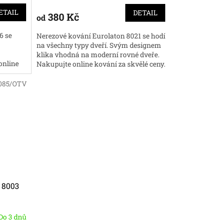
ETAIL
DETAIL
380 Kč
od
6 se
Nerezové kování Eurolaton 8021 se hodí
na všechny typy dveří. Svým designem
klika vhodná na moderní rovné dveře.
online
Nakupujte online kování za skvělé ceny.
085/OTV
 8003
Do 3 dnů