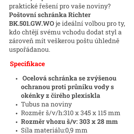
praktické řešení pro vaše noviny?
Poštovní schránka Richter
BK.501.GW.WO
je ideální volbou pro ty,
kdo chtějí svému vchodu dodat styl a
zároveň mít veškerou poštu úhledně
uspořádanou.
Specifikace
Ocelová schránka se zvýšenou
ochranou proti průniku vody s
okénky z čirého plexiskla
Tubus na noviny
Rozměr š/v/h:
310 x 345 x 115 mm
Rozměr vhozu š/v:
303 x 28 mm
Síla materiálu:
0,9 mm