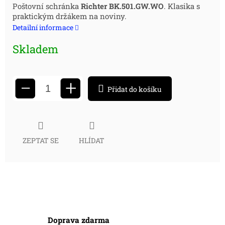
Měrná
Poštovní schránka
Richter BK.501.GW.WO
. Klasika s
praktickým držákem na noviny.
cena:
Detailní informace
Skladem
+
−
Přidat do košíku
ZEPTAT SE
HLÍDAT
Doprava zdarma