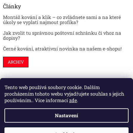
Články
Montáž kování a klik – co zvládnete sami a na které
úkoly se vyplatí najmout profíka?
Jak zvolit tu správnou poštovní schránku či vhoz na
dopisy?
Černé kování, atraktivní novinka na našem e-shopu!
ARCHIV
Tento web používá soubory cookie. Dalším
Stavební pouzdra
Interiéry
Dveře
procházením tohoto webu vyjadřujete souhlas s jejich
používáním.. Více informací
zde
.
Nastavení
Vytvořil Shoptet