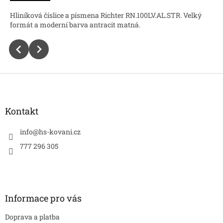
Hliníková číslice a písmena Richter RN.100LV.AL.STR. Velký
formát a moderní barva antracit matná.
Z
á
p
a
Kontakt
t
í
info
@
hs-kovani.cz
777 296 305
Informace pro vás
Doprava a platba