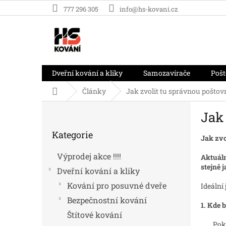
Přejít
777 296 305
info@hs-kovani.cz
na
obsah
Dveřní kování a kliky
Samozavírače
Pošt
Domů
Články
Jak zvolit tu správnou poštov
P
Jak 
o
Přeskočit
s
Kategorie
kategorie
Jak zvo
t
r
Výprodej akce !!!!
Aktuáln
a
stejně 
Dveřní kování a kliky
n
n
Kování pro posuvné dveře
Ideální
í
Bezpečnostní kování
p
1. Kde 
Štítové kování
a
Pok