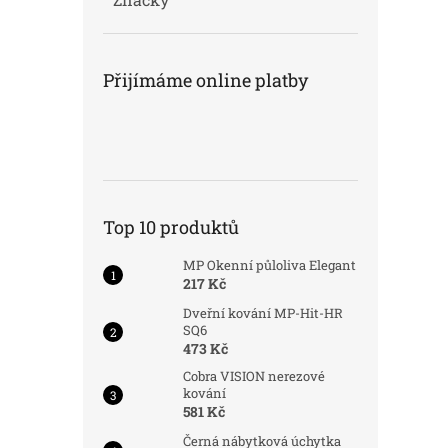
Přijímáme online platby
Top 10 produktů
MP Okenní půloliva Elegant
217 Kč
Dveřní kování MP-Hit-HR
SQ6
473 Kč
Cobra VISION nerezové
kování
581 Kč
Černá nábytková úchytka