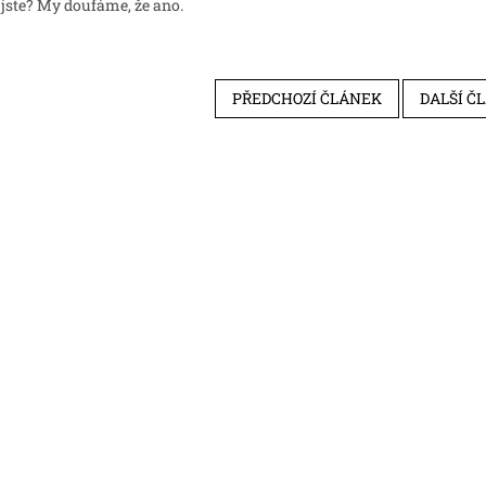
 jste? My doufáme, že ano.
PŘEDCHOZÍ ČLÁNEK
DALŠÍ Č