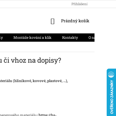
HODNOCENÍ OBCHODU
PODMÍNKY OCHRANY OSOBNÍCH ÚD
Přihlášení
NÁKUPNÍ
Prázdný košík
KOŠÍK
ky
Montáže kování a klik
Kontakty
O nás
Moj
 či vhoz na dopisy?
eriálu (hliníkové, kovové, plastové, …),
nerezového materiálu (
https://hs-