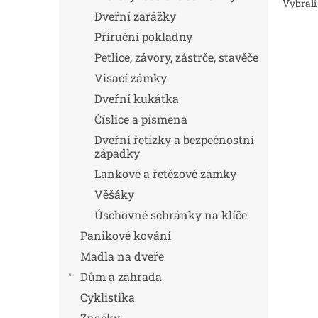
Vybrali
Dveřní zarážky
Příruční pokladny
Petlice, závory, zástrče, stavěče
Visací zámky
Dveřní kukátka
Číslice a písmena
Dveřní řetízky a bezpečnostní
západky
Lankové a řetězové zámky
Věšáky
Úschovné schránky na klíče
Panikové kování
Madla na dveře
Dům a zahrada
Cyklistika
Značky