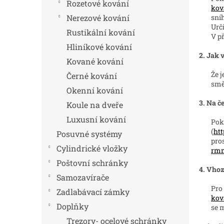
n
Rozetové kování
kov
e
sní
Nerezové kování
l
Urči
Rustikální kování
V p
Hliníkové kování
2. Jak 
Kované kování
Že j
Černé kování
směř
Okenní kování
3. Na 
Koule na dveře
Luxusní kování
Pok
(
htt
Posuvné systémy
pro
Cylindrické vložky
rm
Poštovní schránky
4. Vho
Samozavírače
Pro
Zadlabávací zámky
kov
Doplňky
se 
Trezory- ocelové schránky