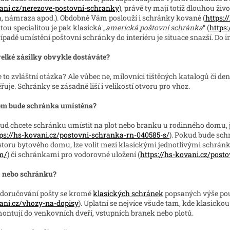
ani.cz/nerezove-postovni-schranky
), právě ty mají totiž dlouhou ži
h, námraza apod.). Obdobně Vám poslouží i schránky kované (
https:
tou specialitou je pak klasická „
americká poštovní schránka
“ (
https
řípadě umístění poštovní schránky do interiéru je situace snazší. Do 
velké zásilky obvykle dostáváte?
e to zvláštní otázka? Ale vůbec ne, milovníci tištěných katalogů či de
uje. Schránky se zásadně liší i velikostí otvoru pro vhoz.
čem bude schránka umístěna?
ud chcete schránku umístit na plot nebo branku u rodinného domu, j
ps://hs-kovani.cz/postovni-schranka-rn-040585-s/
). Pokud bude sch
storu bytového domu, lze volit mezi klasickými jednotlivými schrán
m/
) či schránkami pro vodorovné uložení (
https://hs-kovani.cz/post
z nebo schránku?
 doručování pošty se kromě
klasických schránek
popsaných výše použ
ani.cz/vhozy-na-dopisy
). Uplatní se nejvíce všude tam, kde klasicko
montují do venkovních dveří, vstupních branek nebo plotů.