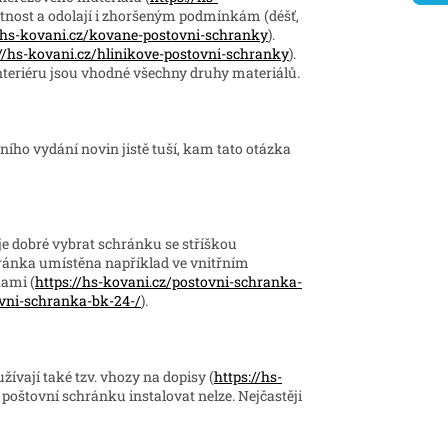
votnost a odolají i zhoršeným podmínkám (déšť,
//hs-kovani.cz/kovane-postovni-schranky
).
://hs-kovani.cz/hlinikove-postovni-schranky
).
interiéru jsou vhodné všechny druhy materiálů.
nního vydání novin jistě tuší, kam tato otázka
e dobré vybrat schránku se stříškou
ránka umístěna například ve vnitřním
kami (
https://hs-kovani.cz/postovni-schranka-
ovni-schranka-bk-24-/
).
ívají také tzv. vhozy na dopisy (
https://hs-
u poštovní schránku instalovat nelze. Nejčastěji