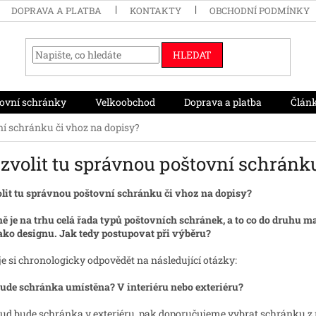
DOPRAVA A PLATBA
KONTAKTY
OBCHODNÍ PODMÍNKY
HLEDAT
ovní schránky
Velkoobchod
Doprava a platba
Člán
ní schránku či vhoz na dopisy?
zvolit tu správnou poštovní schránku
lit tu správnou poštovní schránku či vhoz na dopisy?
ě je na trhu celá řada typů poštovních schránek, a to co do druhu mat
jako designu. Jak tedy postupovat při výběru?
 je si chronologicky odpovědět na následující otázky:
bude schránka umístěna? V interiéru nebo exteriéru?
ud bude schránka v exteriéru, pak doporučujeme vybrat schránku z 