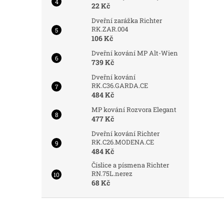
22 Kč
Dveřní zarážka Richter
RK.ZAR.004
106 Kč
Dveřní kování MP Alt-Wien
739 Kč
Dveřní kování
RK.C36.GARDA.CE
484 Kč
MP kování Rozvora Elegant
477 Kč
Dveřní kování Richter
RK.C26.MODENA.CE
484 Kč
Číslice a písmena Richter
RN.75L.nerez
68 Kč
Z
á