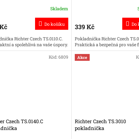
Skladem
ěrné
cení
ktu
Do košíku
Do 
 Kč
339 Kč
dnička Richter Czech TS.0110.C.
Pokladnička Richter Czech TS.0
ktní a spolehlivá na vaše úspory.
Praktická a bezpečná pro vaše 
ček.
Kód:
6809
K
Akce
er Czech TS.0140.C
Richter Czech TS.3010
adnička
pokladnička