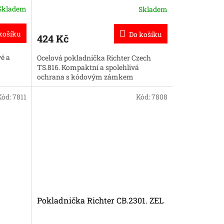
Skladem
Skladem
košíku
Do košíku
424 Kč
é a
Ocelová pokladnička Richter Czech
TS.816. Kompaktní a spolehlivá
ochrana s kódovým zámkem
Kód:
7811
Kód:
7808
Pokladnička Richter CB.2301. ZEL