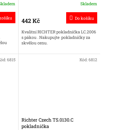
Skladem
Skladem
košíku
Do košíku
442 Kč
Kvalitní RICHTER pokladnička LC.2006
.
s pákou . Nakupujte pokladničky za
ělou
skvělou cenu.
Kód:
6815
Kód:
6812
Richter Czech TS.0130.C
pokladnička