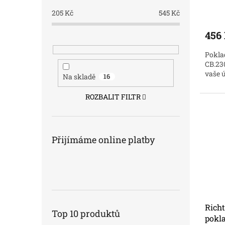
205
Kč
545
Kč
456
Pokla
CB.23
vaše 
Na skladě
16
ROZBALIT FILTR
Přijímáme online platby
Richt
Top 10 produktů
pokl