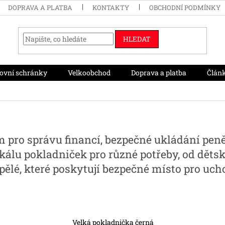
DOPRAVA A PLATBA
KONTAKTY
OBCHODNÍ PODMÍNKY
HLEDAT
ovní schránky
Velkoobchod
Doprava a platba
Člán
pro správu financí, bezpečné ukládání peněz
álu pokladniček pro různé potřeby, od dětsk
pělé, které poskytují bezpečné místo pro uch
Velká pokladnička černá