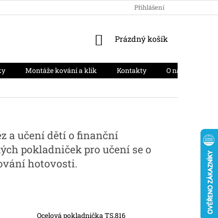
HODNOCENÍ OBCHODU
PODMÍNKY OCHRANY OSOBNÍCH ÚD
Přihlášení
NÁKUPNÍ
Prázdný košík
KOŠÍK
ky
Montáže kování a klik
Kontakty
O nás
Moj
 a učení dětí o finanční
ých pokladniček pro učení se o
ování hotovosti.
Ocelová pokladnička TS.816