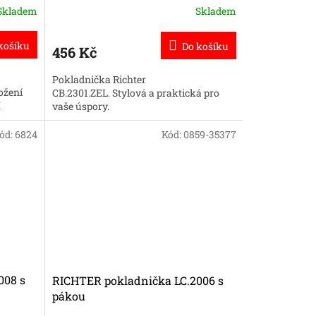
Skladem
Skladem
košíku
Do košíku
456 Kč
Pokladnička Richter
ožení
CB.2301.ZEL. Stylová a praktická pro
K
vaše úspory.
ód:
6824
Kód:
0859-35377
008 s
RICHTER pokladnička LC.2006 s
pákou