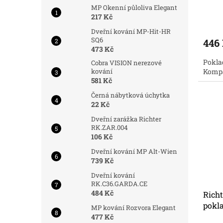
MP Okenní půloliva Elegant
Prům
217 Kč
hodno
Dveřní kování MP-Hit-HR
produ
SQ6
446
je
473 Kč
5,0
Pokla
z
Cobra VISION nerezové
Kompa
kování
5
581 Kč
hvězdi
Černá nábytková úchytka
22 Kč
Dveřní zarážka Richter
RK.ZAR.004
106 Kč
Dveřní kování MP Alt-Wien
739 Kč
Dveřní kování
RK.C36.GARDA.CE
484 Kč
Richt
pokl
MP kování Rozvora Elegant
477 Kč