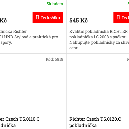
Skladem
Do košíku
Do 
 Kč
545 Kč
dnička Richter
Kvalitní pokladnička RICHTER
01.HND. Stylová a praktická pro
pokladnička LC.2008 s páčkou 
úspory.
Nakupujte pokladničky za skv
cenu.
Kód:
6818
er Czech TS.0110.C
Richter Czech TS.0120.C
adnička
pokladnička