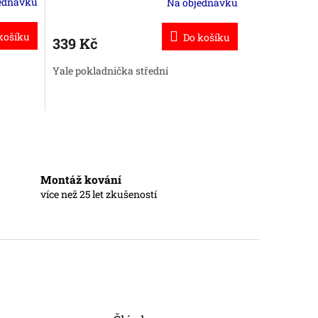
ednávku
Na objednávku
košíku
Do košíku
339 Kč
Yale pokladnička střední
Montáž kování
více než 25 let zkušeností