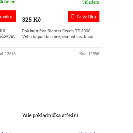
Skladem
Skladem
Průměrné
hodnocení
produktu
košíku
Do košíku
325 Kč
je
5,0
010.
Pokladnička Richter Czech TS.3008.
z
 kódovým
Větší kapacita a bezpečnost bez klíčů.
5
hvězdiček.
ód:
12616
Kód:
12586
Yale pokladnička střední