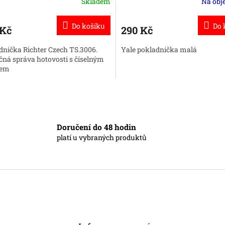
Skladem
Na obj
Do košíku
Do 
 Kč
290 Kč
dnička Richter Czech TS.3006.
Yale pokladnička malá
čná správa hotovosti s číselným
em
O
v
l
á
Doručení do 48 hodin
d
platí u vybraných produktů
a
c
í
p
r
v
k
y
v