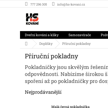
Přejít
777 296 305
info@hs-kovani.cz
na
obsah
Dveřní kování a kliky
Samozavírače
Pošt
Domů
Doplňky
Příruční pokladny
Příruční pokladny
Pokladničky jsou skvělým řešením 
odpovědnosti. Nabízíme širokou šk
spoření až po pokladničky pro dos
Nejprodávanější
Malá černá pokladnička