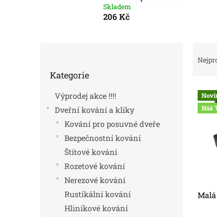
Skladem
206 Kč
P
Ř
o
a
Nejpr
Přeskočit
s
z
Kategorie
kategorie
t
e
V
r
n
Výprodej akce !!!!
Novi
ý
a
í
Náš 
Dveřní kování a kliky
p
n
p
i
n
r
Kování pro posuvné dveře
s
í
o
Bezpečnostní kování
p
p
d
Štítové kování
r
a
u
o
n
k
Rozetové kování
d
e
t
Nerezové kování
u
l
ů
Rustikální kování
Malá
k
t
Hliníkové kování