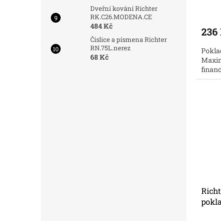
Dveřní kování Richter
RK.C26.MODENA.CE
484 Kč
236
Číslice a písmena Richter
RN.75L.nerez
Pokla
68 Kč
Maxim
finan
Richt
pokl