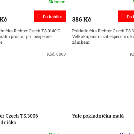
Skladem
Do košíku
Do 
 Kč
386 Kč
dnička Richter Czech TS.0140.C.
Pokladnička Richter Czech TS.3
ální prostor pro bezpečné
Velkokapacitní zabezpečení s
ce
zámkem
Kód:
6800
K
er Czech TS.3006
Yale pokladnička malá
adnička