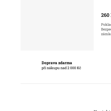
260
Pokla
Bezpe
zámk
Doprava zdarma
při nákupu nad 2 000 Kč
Z
á
p
a
t