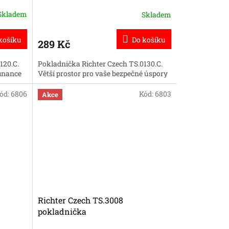
Skladem
Skladem
košíku
Do košíku
289 Kč
120.C.
Pokladnička Richter Czech TS.0130.C.
finance
Větší prostor pro vaše bezpečné úspory
ód:
6806
Kód:
6803
Akce
Richter Czech TS.3008
pokladnička