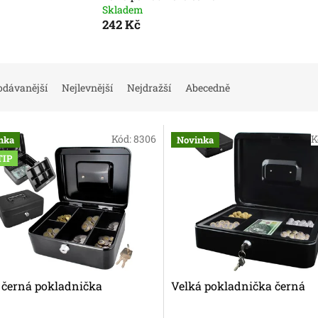
Skladem
242 Kč
odávanější
Nejlevnější
Nejdražší
Abecedně
Kód:
8306
K
nka
Novinka
TIP
 černá pokladnička
Velká pokladnička černá