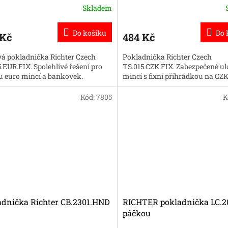
Skladem
Do košíku
Do 
 Kč
484 Kč
vá pokladnička Richter Czech
Pokladnička Richter Czech
.EUR.FIX. Spolehlivé řešení pro
TS.015.CZK.FIX. Zabezpečené ul
u euro mincí a bankovek.
mincí s fixní přihrádkou na CZ
Kód:
7805
K
adnička Richter CB.2301.HND
RICHTER pokladnička LC.2
páčkou