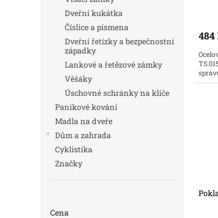
Dveřní kukátka
Číslice a písmena
484
Dveřní řetízky a bezpečnostní
západky
Ocelo
TS.015
Lankové a řetězové zámky
správ
Věšáky
Úschovné schránky na klíče
Panikové kování
Madla na dveře
Dům a zahrada
Cyklistika
Značky
Pokl
Cena