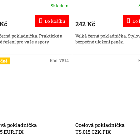
Skladem
Do košíku
Do 
 Kč
242 Kč
černá pokladnička. Praktické a
Velká černá pokladnička. Stylov
vé řešení pro vaše úspory
bezpečné uložení peněz.
Kód:
7814
dné
ová pokladnička
Ocelová pokladnička
15.EUR.FIX
TS.015.CZK.FIX