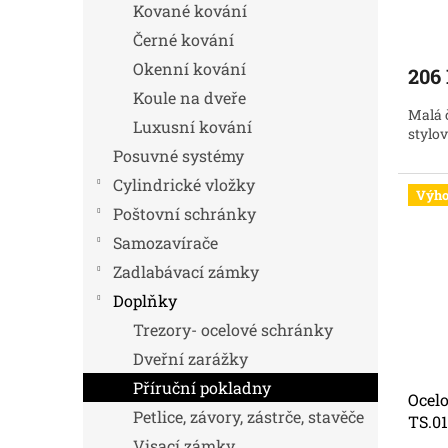
ů
Kované kování
Černé kování
Okenní kování
206
Koule na dveře
Malá 
Luxusní kování
stylo
Posuvné systémy
Cylindrické vložky
Výho
Poštovní schránky
Samozavírače
Zadlabávací zámky
Doplňky
Trezory- ocelové schránky
Dveřní zarážky
Příruční pokladny
Ocel
Petlice, závory, zástrče, stavěče
TS.0
Visací zámky