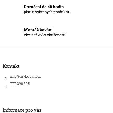
Doručení do 48 hodin
platí u vybraných produktů
Montáž kování
více než 25 let zkušeností
Z
á
p
a
Kontakt
t
í
info
@
hs-kovani.cz
777 296 305
Informace pro vás