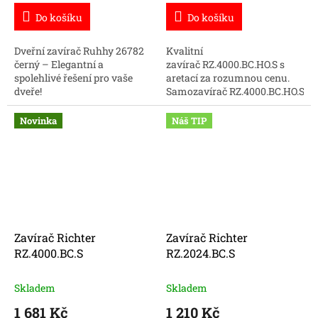
Do košíku
Do košíku
Dveřní zavírač Ruhhy 26782
Kvalitní
černý – Elegantní a
zavírač RZ.4000.BC.HO.S s
spolehlivé řešení pro vaše
aretací za rozumnou cenu.
dveře!
Samozavírač RZ.4000.BC.HO.S
se hodí na všechny typy
vstupních dveří.
Novinka
Náš TIP
Zavírač Richter
Zavírač Richter
RZ.4000.BC.S
RZ.2024.BC.S
Skladem
Skladem
1 681 Kč
1 210 Kč