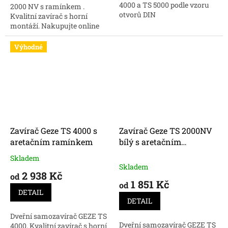
4000 a TS 5000 podle vzoru
2000 NV s ramínkem .
otvorů DIN
Kvalitní zavírač s horní
montáží. Nakupujte online
kvalitní samozavírače GEZE
za skvělou cenu.
Výhodné
Zavírač Geze TS 4000 s
Zavírač Geze TS 2000NV
aretačním ramínkem
bílý s aretačním
ramínkem
Skladem
Průměrné
Skladem
hodnocení
2 938 Kč
od
produktu
1 851 Kč
od
je
DETAIL
5,0
DETAIL
z
Dveřní samozavírač GEZE TS
5
Dveřní samozavírač GEZE TS
4000. Kvalitní zavírač s horní
hvězdiček.