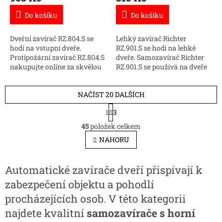
Do košíku
Do košíku
Dveřní zavírač RZ.804.S se
Lehký zavírač Richter
hodí na vstupní dveře.
RZ.901.S se hodí na lehké
Protipožární zavírač RZ.804.S
dveře. Samozavírač Richter
nakupujte online za skvělou
RZ.901.S se používá na dveře
cenu.
kde nelze namontovat
standardní zavírač.
NAČÍST 20 DALŠÍCH
S
1
3
t
O
r
45
položek celkem
v
á
l
NAHORU
n
á
k
d
o
v
a
Automatické zavírače dveří přispívají k
á
c
zabezpečení objektu a pohodlí
n
í
í
p
procházejících osob. V této kategorii
r
najdete kvalitní
samozavírače s horní
v