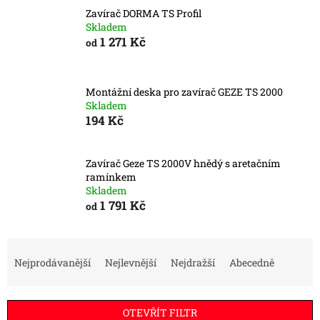
Zavírač DORMA TS Profil
Skladem
1 271 Kč
od
Montážní deska pro zavírač GEZE TS 2000
Skladem
194 Kč
Zavírač Geze TS 2000V hnědý s aretačním
ramínkem
Skladem
1 791 Kč
od
Ř
a
Nejprodávanější
Nejlevnější
Nejdražší
Abecedně
z
e
n
OTEVŘÍT FILTR