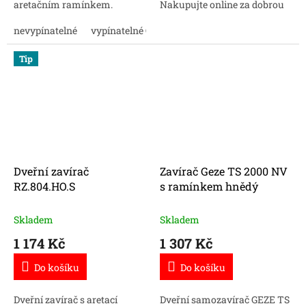
aretačním ramínkem.
Nakupujte online za dobrou
Nakupujte online za dobrou
cenu.
cenu.
nevypínatelné
vypínatelné ON/OFF
Tip
Dveřní zavírač
Zavírač Geze TS 2000 NV
RZ.804.HO.S
s ramínkem hnědý
Skladem
Skladem
1 174 Kč
1 307 Kč
Do košíku
Do košíku
Dveřní zavírač s aretací
Dveřní samozavírač GEZE TS