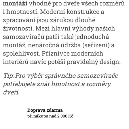
k
montáží
vhodné pro dveře všech rozměrů
y
i hmotností. Moderní konstrukce a
v
ý
zpracování jsou zárukou dlouhé
p
životnosti. Mezi hlavní výhody našich
i
s
samozavíračů patří také jednoduchá
u
montáž, nenáročná údržba (seřízení) a
spolehlivost. Příznivce moderních
interiérů navíc potěší pravidelný design.
Tip: Pro výběr správného samozavírače
potřebujete znát hmotnost a rozměry
dveří.
Doprava zdarma
při nákupu nad 2 000 Kč