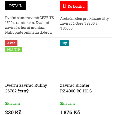
DETAIL
Do košíku
Dveřní samozavírač GEZE TS
Aretační člen pro kluzné lišty
1500 s ramínkem. Kvalitní
zavíračů Geze TS300 a
zavírač s horní montáž.
TS5000
Nakupujte online za dobrou
cenu.
Akce
Tip
Náš TIP
Dveřní zavírač Ruhhy
Zavírač Richter
26782 černý
RZ.4000.BC.HO.S
Skladem
Skladem
230 Kč
1 876 Kč