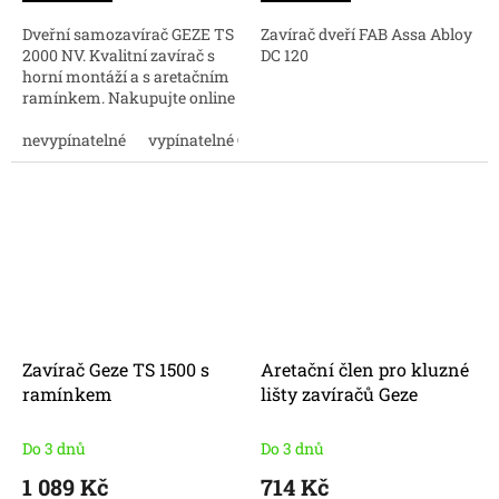
Dveřní samozavírač GEZE TS
Zavírač dveří FAB Assa Abloy
2000 NV. Kvalitní zavírač s
DC 120
horní montáží a s aretačním
ramínkem. Nakupujte online
za dobrou cenu.
nevypínatelné
vypínatelné ON/OFF
Zavírač Geze TS 1500 s
Aretační člen pro kluzné
ramínkem
lišty zavíračů Geze
Do 3 dnů
Do 3 dnů
1 089 Kč
714 Kč