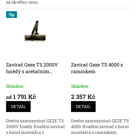
za skvělou cenu.
Tip
Zavírač Geze TS 2000V
Zavírač Geze TS 4000 s
hnědý s aretačním
ramínkem
ramínkem
Skladem
Skladem
1 791 Kč
2 357 Kč
od
DETAIL
DETAIL
Dveřní samozavírač GEZE TS
Dveřní samozavírač GEZE TS
2000V hnědý. Kvalitní zavírač
4000. Kvalitní zavírač s horní
s horní montáží a s
montáží a s ramínkem.