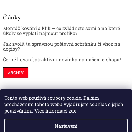
Články
Montáž kování a klik – co zvládnete sami a na které
úkoly se vyplatí najmout profíka?
Jak zvolit tu správnou poštovní schránku či vhoz na
dopisy?
Černé kování, atraktivní novinka na našem e-shopu!
ARCHIV
Tento web používá soubory cookie. Dalším
Stavební pouzdra
Interiéry
Dveře
procházením tohoto webu vyjadřujete souhlas s jejich
používáním.. Více informací
zde
.
Nastavení
Vytvořil Shoptet