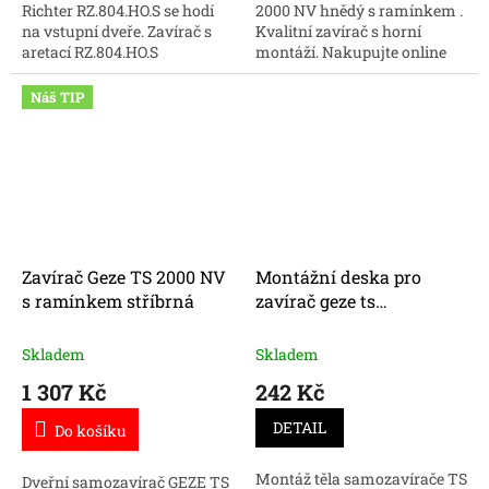
Richter RZ.804.HO.S se hodí
2000 NV hnědý s ramínkem .
na vstupní dveře. Zavírač s
Kvalitní zavírač s horní
aretací RZ.804.HO.S
montáží. Nakupujte online
nakupujte online za skvělou
kvalitní samozavírače GEZE
cenu.
za skvělou cenu.
Náš TIP
Zavírač Geze TS 2000 NV
Montážní deska pro
s ramínkem stříbrná
zavírač geze ts
4000/50000
Skladem
Skladem
1 307 Kč
242 Kč
DETAIL
Do košíku
Montáž těla samozavírače TS
Dveřní samozavírač GEZE TS