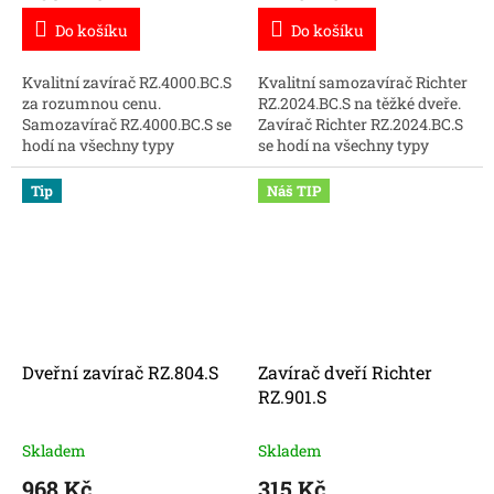
Do košíku
Do košíku
Kvalitní zavírač RZ.4000.BC.S
Kvalitní samozavírač Richter
za rozumnou cenu.
RZ.2024.BC.S na těžké dveře.
Samozavírač RZ.4000.BC.S se
Zavírač Richter RZ.2024.BC.S
hodí na všechny typy
se hodí na všechny typy
vstupních dveří.
vstupních a protipožární
dveře.
Tip
Náš TIP
Dveřní zavírač RZ.804.S
Zavírač dveří Richter
RZ.901.S
Skladem
Skladem
968 Kč
315 Kč