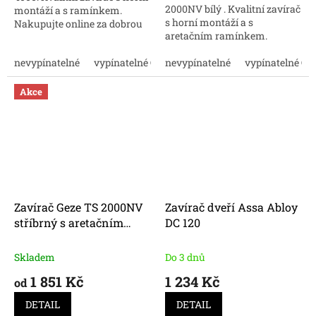
2000NV bílý . Kvalitní zavírač
montáží a s ramínkem.
s horní montáží a s
Nakupujte online za dobrou
aretačním ramínkem.
cenu.
Nakupujte online za dobrou
nevypínatelné
vypínatelné ON/OFF
cenu.
nevypínatelné
vypínatelné O
Akce
Zavírač Geze TS 2000NV
Zavírač dveří Assa Abloy
stříbrný s aretačním
DC 120
ramínkem
Skladem
Do 3 dnů
1 851 Kč
1 234 Kč
od
DETAIL
DETAIL