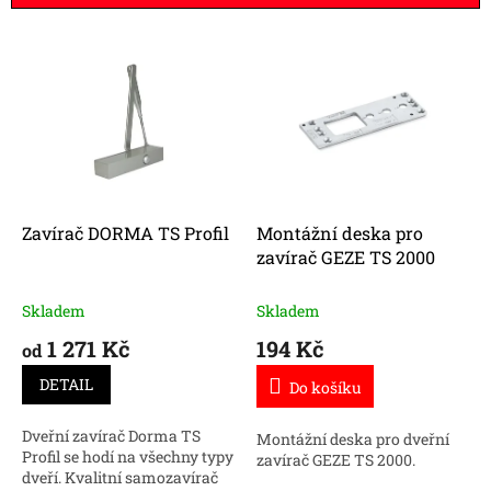
í
p
V
r
ý
o
p
d
i
u
s
k
p
t
r
ů
o
d
Zavírač DORMA TS Profil
Montážní deska pro
u
zavírač GEZE TS 2000
k
t
Skladem
Skladem
ů
1 271 Kč
194 Kč
od
DETAIL
Do košíku
Dveřní zavírač Dorma TS
Montážní deska pro dveřní
Profil se hodí na všechny typy
zavírač GEZE TS 2000.
dveří. Kvalitní samozavírač