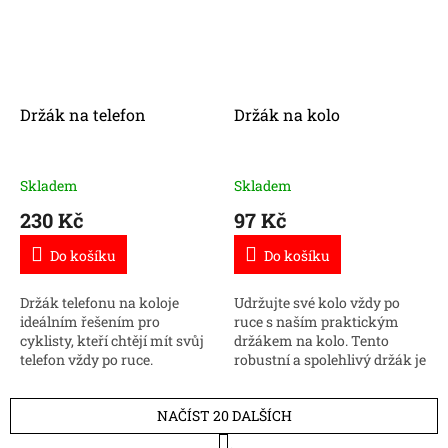
Držák na telefon
Držák na kolo
Skladem
Skladem
230 Kč
97 Kč
Do košíku
Do košíku
Držák telefonu na koloje
Udržujte své kolo vždy po
ideálním řešením pro
ruce s naším praktickým
cyklisty, kteří chtějí mít svůj
držákem na kolo. Tento
telefon vždy po ruce.
robustní a spolehlivý držák je
ideální pro montáž na zeď,
což šetří místo a zajišťuje
NAČÍST 20 DALŠÍCH
bezpečné uložení...
S