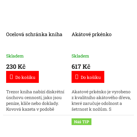
Ocelová schránka kniha
Akátové prkénko
Skladem
Skladem
230 Kč
617 Kč
Do košíku
Do košíku
Trezor kniha nabízí diskrétní
Akatové prkénko je vyrobeno
úschovu cenností, jako jsou
z kvalitního akátového dřeva,
peníze, klíče nebo doklady.
které zaručuje odolnost a
Kovová kazeta v podobě
šetrnost k nožům. S
slovníku se snadno
elegantním designem je
zamaskuje v každé knihovně
ideální pro krájení i
Náš TIP
a je dodávána se dvěma...
servírování pokrmů.