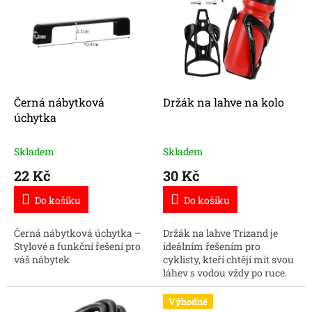
p
p
i
r
s
o
p
d
r
u
o
k
d
t
Černá nábytková
Držák na lahve na kolo
u
ů
úchytka
k
t
Skladem
Skladem
ů
22 Kč
30 Kč
Do košíku
Do košíku
Černá nábytková úchytka –
Držák na lahve Trizand je
Stylové a funkční řešení pro
ideálním řešením pro
váš nábytek
cyklisty, kteří chtějí mít svou
láhev s vodou vždy po ruce.
Výhodné