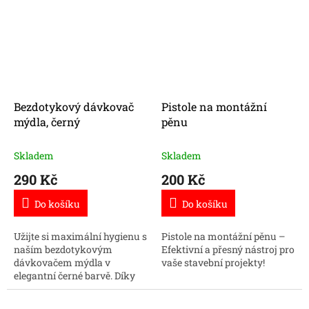
pohodlné používání.
životnost a...
Bezdotykový dávkovač
Pistole na montážní
mýdla, černý
pěnu
Skladem
Skladem
290 Kč
200 Kč
Do košíku
Do košíku
Užijte si maximální hygienu s
Pistole na montážní pěnu –
naším bezdotykovým
Efektivní a přesný nástroj pro
dávkovačem mýdla v
vaše stavební projekty!
elegantní černé barvě. Díky
automatickému senzoru je
používání jednoduché a