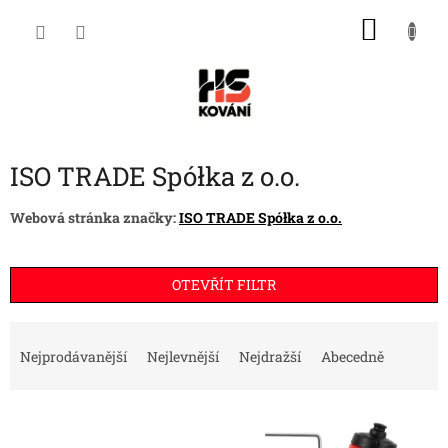
Přejít
NÁKU
na
obsah
KOŠÍK
ISO TRADE Spółka z o.o.
Webová stránka značky:
ISO TRADE Spółka z o.o.
OTEVŘÍT FILTR
Ř
a
Nejprodávanější
Nejlevnější
Nejdražší
Abecedně
z
e
V
n
ý
í