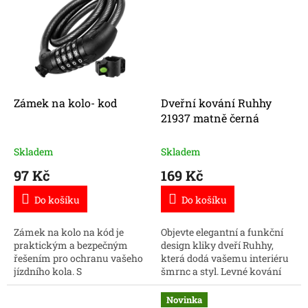
Zámek na kolo- kod
Dveřní kování Ruhhy
21937 matně černá
Skladem
Skladem
97 Kč
169 Kč
Do košíku
Do košíku
Zámek na kolo na kód je
Objevte elegantní a funkční
praktickým a bezpečným
design kliky dveří Ruhhy,
řešením pro ochranu vašeho
která dodá vašemu interiéru
jízdního kola. S
šmrnc a styl. Levné kování
nastavitelným číselným
na dveře využijete na chaty
kódem a odolným
chalupy. Kování je pouze na
Novinka