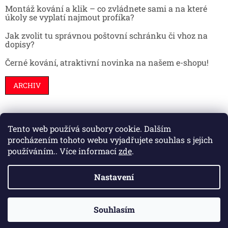
Montáž kování a klik – co zvládnete sami a na které
úkoly se vyplatí najmout profíka?
Jak zvolit tu správnou poštovní schránku či vhoz na
dopisy?
Černé kování, atraktivní novinka na našem e-shopu!
ARCHIV
Tento web používá soubory cookie. Dalším
Stavební pouzdra
Interiéry
Dveře
procházením tohoto webu vyjadřujete souhlas s jejich
používáním.. Více informací
zde
.
Nastavení
Vytvořil Shoptet
Souhlasím
Copyright 2026
HS kování
. Všechna práva vyhrazena.