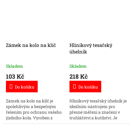
materiálem zajišťuje
vložkový zámek.
vysokou úroveň...
Zámek na kolo na klíč
Hliníkový tesařský
úhelník
Skladem
Skladem
103 Kč
218 Kč
Do košíku
Do košíku
Zámek na kolo na klíč je
Hliníkový tesařský úhelník je
spolehlivým a bezpečným
ideálním nástrojem pro
řešením pro ochranu vašeho
přesné měření a značení v
jízdního kola. Vyroben z
truhlářství a kutilství. Je
odolných materiálů, dodává
vyroben z odolného hliníku,
se se dvěma klíči pro
což zajišťuje jeho dlouhou