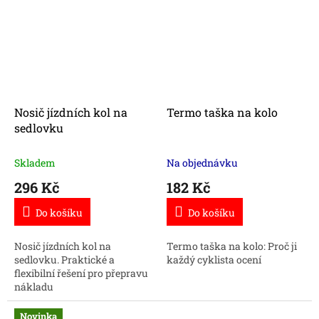
pohodlné, což zajišťuje
čistotu a...
Nosič jízdních kol na
Termo taška na kolo
sedlovku
Skladem
Na objednávku
296 Kč
182 Kč
Do košíku
Do košíku
Nosič jízdních kol na
Termo taška na kolo: Proč ji
sedlovku. Praktické a
každý cyklista ocení
flexibilní řešení pro přepravu
nákladu
Novinka