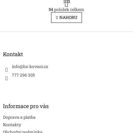
1
3
t
O
r
54
položek celkem
v
á
l
NAHORU
n
á
k
d
o
v
Z
a
á
c
á
n
í
p
í
p
a
Kontakt
r
t
v
í
info
@
hs-kovani.cz
k
y
777 296 305
v
ý
p
i
s
Informace pro vás
u
Doprava a platba
Kontakty
Obchodní podmínky