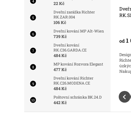
22 Kč
041
Dveřní kování Richter RK.C-
Dveřn
Dveřní zarážka Richter
Form černé
RK.S
RK.ZAR.004
106 Kč
Skladem
Skladem
Dveřní kování MP Alt-Wien
739 Kč
411 Kč
1 
od
od
DETAIL
Do košíku
Dveřní kování
RK.C36.GARDA.CE
Designové černé kování Richter RK. C-
Desig
484 Kč
D.0041 se
Form pro vaše dveře. Kvalitní černé
Richt
íkové dveře.
MP kování Rozvora Elegant
kování vypadá luxusně na všech
úzkýc
í za skvělou
477 Kč
typech dveří.
Nakup
Dveřní kování Richter
RK.C26.MODENA.CE
484 Kč
Poštovní schránka BK.24.D
442 Kč
Z
á
p