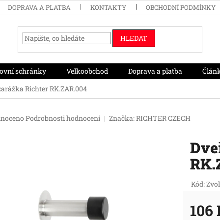
DOPRAVA A PLATBA
KONTAKTY
OBCHODNÍ PODMÍNKY
HLEDAT
ovní schránky
Velkoobchod
Doprava a platba
Člán
zarážka Richter RK.ZAR.004
né
noceno
Podrobnosti hodnocení
Značka:
RICHTER CZECH
ení
tu
Dveř
RK.
ek.
Kód:
Zvol
106