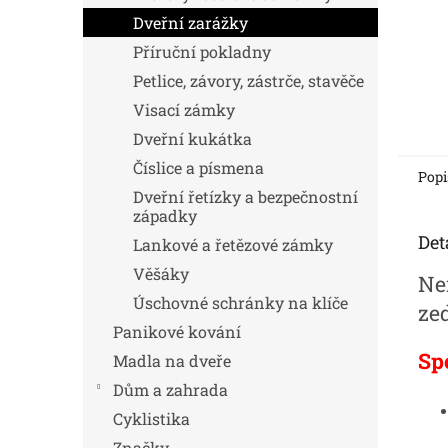
Dveřní zarážky
Příruční pokladny
Petlice, závory, zástrče, stavěče
Visací zámky
Dveřní kukátka
Číslice a písmena
Popi
Dveřní řetízky a bezpečnostní
západky
Det
Lankové a řetězové zámky
Věšáky
Ne
Úschovné schránky na klíče
ze
Panikové kování
Sp
Madla na dveře
Dům a zahrada
Cyklistika
Značky