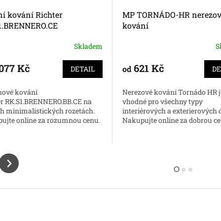
í kování Richter
MP TORNÁDO-HR nerezov
1.BRENNERO.CE
kování
Skladem
S
077 Kč
621 Kč
od
DETAIL
DE
nové kování
Nerezové kování Tornádo HR j
er RK.S1.BRENNERO.BB.CE na
vhodné pro všechny typy
h minimalistických rozetách.
interiérových a exterierových d
ujte online za rozumnou cenu.
Nakupujte online za dobrou c