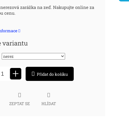
ná
 nerezová zarážka na zeď. Nakupujte online za
u cenu.
:
informace
e variantu
+
Přidat do košíku
ZEPTAT SE
HLÍDAT