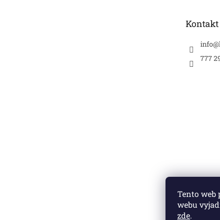
a
t
Kontakt
í
info
@
777 2
Tento web 
webu vyjadř
zde
.