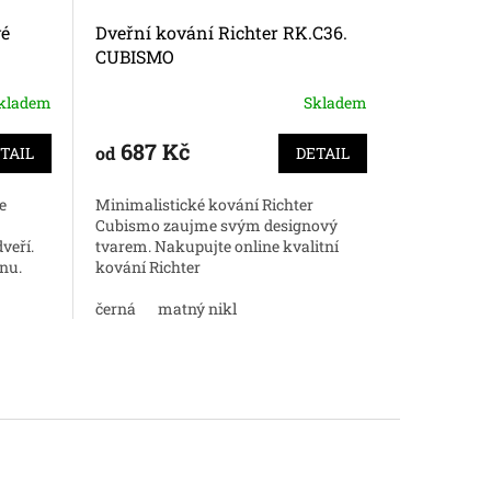
é
Dveřní kování Richter RK.C36.
MP FAVOR
CUBISMO
kladem
Skladem
Průměrné
hodnocení
produktu
687 Kč
294 
od
od
TAIL
DETAIL
je
5,0
e
Minimalistické kování Richter
Dveřní ner
z
Cubismo zaujme svým designový
vhodné do i
5
veří.
tvarem. Nakupujte online kvalitní
hvězdiček.
enu.
kování Richter
černá
matný nikl