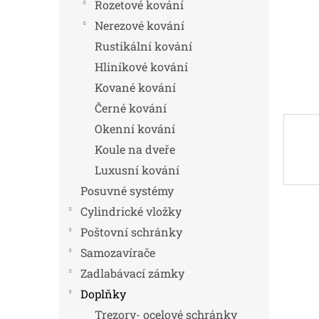
n
Rozetové kování
e
Nerezové kování
l
Rustikální kování
Hliníkové kování
Kované kování
Černé kování
Okenní kování
Koule na dveře
Luxusní kování
Posuvné systémy
Cylindrické vložky
Poštovní schránky
Samozavírače
Zadlabávací zámky
Doplňky
Trezory- ocelové schránky