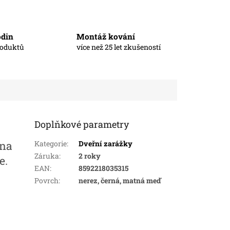
odin
Montáž kování
roduktů
více než 25 let zkušeností
Doplňkové parametry
 na
Kategorie
:
Dveřní zarážky
Záruka
:
2 roky
e.
EAN
:
8592218035315
Povrch
:
nerez, černá, matná meď