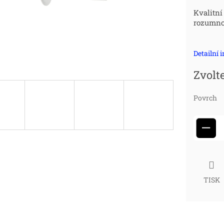
Měr
Kvalitní
rozumno
cena
Detailní 
Zvolt
Povrch
−
TISK