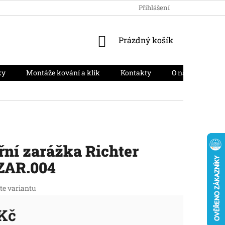
HODNOCENÍ OBCHODU
PODMÍNKY OCHRANY OSOBNÍCH ÚD
Přihlášení
NÁKUPNÍ
Prázdný košík
KOŠÍK
ky
Montáže kování a klik
Kontakty
O nás
Moj
ní zarážka Richter
ZAR.004
te variantu
 Kč