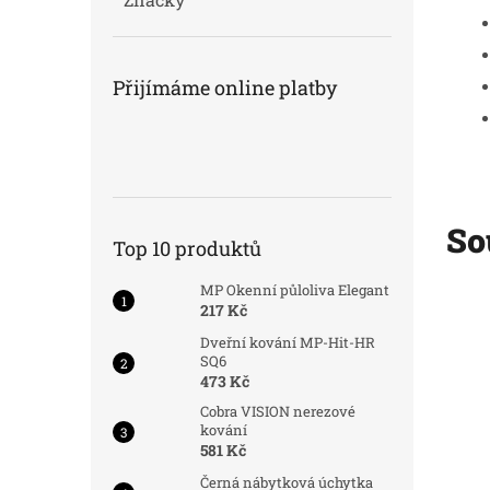
Přijímáme online platby
So
Top 10 produktů
MP Okenní půloliva Elegant
Kód:
5577
Kód:
5559/OTV
217 Kč
Dveřní kování MP-Hit-HR
SQ6
473 Kč
Cobra VISION nerezové
kování
581 Kč
Černá nábytková úchytka