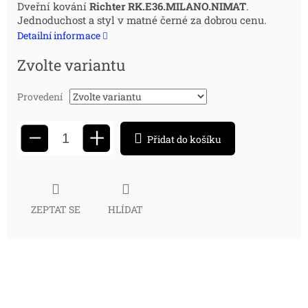
Měrná
Dveřní kování
Richter RK.E36.MILANO.NIMAT
.
Jednoduchost a styl v matné černé za dobrou cenu.
cena:
Detailní informace
Zvolte variantu
Provedení
+
−
Přidat do košíku
ZEPTAT SE
HLÍDAT