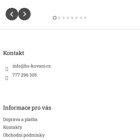
Z
á
p
a
Kontakt
t
í
info
@
hs-kovani.cz
777 296 305
Informace pro vás
Doprava a platba
Kontakty
Obchodní podmínky