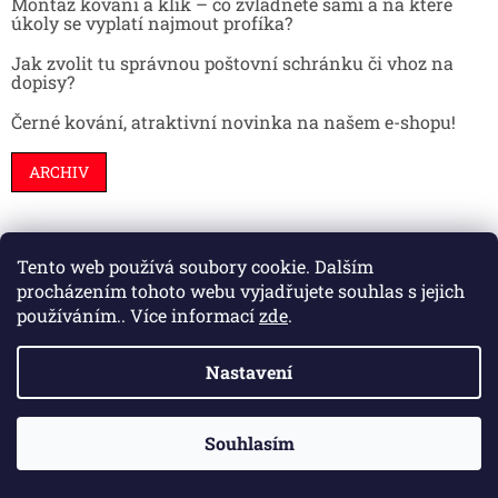
Montáž kování a klik – co zvládnete sami a na které
úkoly se vyplatí najmout profíka?
Jak zvolit tu správnou poštovní schránku či vhoz na
dopisy?
Černé kování, atraktivní novinka na našem e-shopu!
ARCHIV
Tento web používá soubory cookie. Dalším
Stavební pouzdra
Interiéry
Dveře
procházením tohoto webu vyjadřujete souhlas s jejich
používáním.. Více informací
zde
.
Nastavení
Vytvořil Shoptet
Souhlasím
Copyright 2026
HS kování
. Všechna práva vyhrazena.