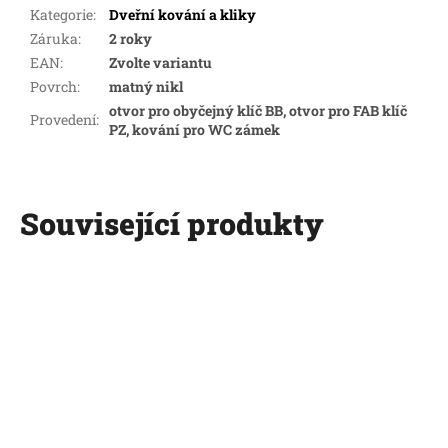
Kategorie
:
Dveřní kování a kliky
Záruka
:
2 roky
EAN
:
Zvolte variantu
Povrch
:
matný nikl
otvor pro obyčejný klíč BB, otvor pro FAB klíč
Provedení
:
PZ, kování pro WC zámek
Související produkty