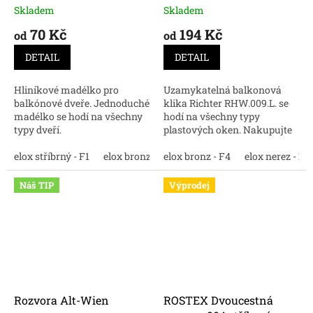
Skladem
Skladem
70 Kč
194 Kč
od
od
DETAIL
DETAIL
Hliníkové madélko pro
Uzamykatelná balkonová
balkónové dveře. Jednoduché
klika Richter RHW.009.L. se
madélko se hodí na všechny
hodí na všechny typy
typy dveří.
plastových oken. Nakupujte
online kvalitní balkonové
elox stříbrný - F1
elox bronz - F4
kliky.
elox bronz - F4
elox nerez - F9
elox nerez - F9
černá
bí
Náš TIP
Výprodej
Rozvora Alt-Wien
ROSTEX Dvoucestná