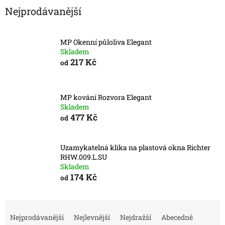
Nejprodávanější
MP Okenní půloliva Elegant
Skladem
217 Kč
od
MP kování Rozvora Elegant
Skladem
477 Kč
od
Uzamykatelná klika na plastová okna Richter
RHW.009.L.SU
Skladem
174 Kč
od
Ř
a
Nejprodávanější
Nejlevnější
Nejdražší
Abecedně