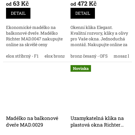
63 Kč
472 Kč
od
od
DETAIL
DETAIL
Ekonomické madélko na
Okenní klika Elegant.
balkonové dveře. Madélko
Kvalitní rozvory, kliky a olivy
Richter MAD.0047 nakupujte
pro Vaše okna. Jednoduchá
online za skvělé ceny
montáž. Nakupujte online za
dobrou cenu.
elox stříbrný - F1
elox bronz - F4
bronz česaný - OFS
elox nerez - F9
mosaz lešt
černá
bí
Novinka
Madélko na balkonové
Uzamykatelná klika na
dveře MAD.0029
plastová okna Richter
RHW.009.L.