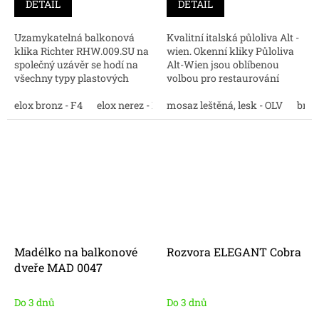
DETAIL
DETAIL
Uzamykatelná balkonová
Kvalitní italská půloliva Alt -
klika Richter RHW.009.SU na
wien. Okenní kliky Půloliva
společný uzávěr se hodí na
Alt-Wien jsou oblíbenou
všechny typy plastových
volbou pro restaurování
oken . Nakupujte online
starých oken nebo přidání
kvalitní balkonové kliky.
elox bronz - F4
elox nerez - F9
nádechu klasického stylu
mosaz leštěná, lesk - OLV
černá
bílá
práškový antra
bron
novým oknům....
Madélko na balkonové
Rozvora ELEGANT Cobra
dveře MAD 0047
Do 3 dnů
Do 3 dnů