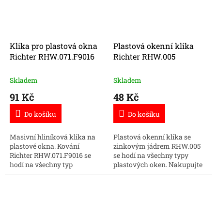
Klika pro plastová okna
Plastová okenní klika
Richter RHW.071.F9016
Richter RHW.005
Skladem
Skladem
91 Kč
48 Kč
Do košíku
Do košíku
Masivní hliníková klika na
Plastová okenní klika se
plastové okna. Kování
zinkovým jádrem RHW.005
Richter RHW.071.F9016 se
se hodí na všechny typy
hodí na všechny typ
plastových oken. Nakupujte
plastových oken. Nakupujte
okenní kování za skvělé
kování online za skvělé ceny.
ceny.