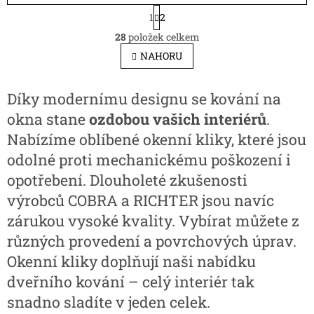
S
1
2
t
O
r
28
položek celkem
v
á
l
NAHORU
n
á
k
d
o
v
a
Díky modernímu designu se kování na
á
c
okna stane
ozdobou vašich interiérů
.
n
í
í
p
Nabízíme oblíbené okenní kliky, které jsou
r
odolné proti mechanickému poškození i
v
k
opotřebení. Dlouholeté zkušenosti
y
výrobců COBRA a RICHTER jsou navíc
v
ý
zárukou vysoké kvality. Vybírat můžete z
p
různých provedení a povrchových úprav.
i
s
Okenní kliky doplňují naši nabídku
u
dveřního kování – celý interiér tak
snadno sladíte v jeden celek.