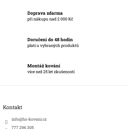
Doprava zdarma
při nákupu nad 2 000 Kč
Doručení do 48 hodin
platí u vybraných produktů
Montáž kování
více než 25 let zkušeností
Z
á
p
a
Kontakt
t
í
info
@
hs-kovani.cz
777 296 305