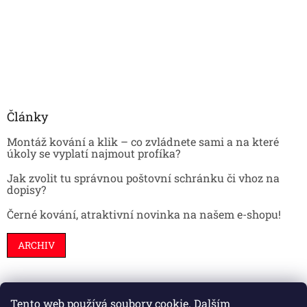
Články
Montáž kování a klik – co zvládnete sami a na které
úkoly se vyplatí najmout profíka?
Jak zvolit tu správnou poštovní schránku či vhoz na
dopisy?
Černé kování, atraktivní novinka na našem e-shopu!
ARCHIV
Tento web používá soubory cookie. Dalším
Stavební pouzdra
Interiéry
Dveře