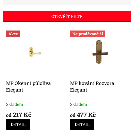
z
e
n
OTEVŘÍT FILTR
í
p
V
r
Akce
Nejprodávanější
ý
o
p
d
i
u
s
k
p
t
r
ů
o
d
MP Okenní půloliva
MP kování Rozvora
u
Elegant
Elegant
k
t
Skladem
Skladem
ů
217 Kč
477 Kč
od
od
DETAIL
DETAIL