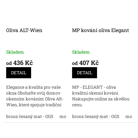
Oliva ALT-Wien
MP kování oliva Elegant
Skladem
Skladem
436 Kč
407 Kč
od
od
DETAIL
DETAIL
Elegance a kvalita pro vaše
MP - ELEGANT - oliva
okna Obohaťte svůj domov
kvalitní okenní kování.
okenním kováním Oliva Alt-
Nakupujte online za skvělou
Wien, které spojuje tradiční
cenu.
vídeňský design s moderní
funkčností. Naše okenní
bronz česaný mat - OGS
mosaz
bronz česaný mat - OGS
černá
matný nikl
matný
mosa
kování je pečlivě...