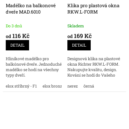
Madélko na balkonové
Klika pro plastová okna
dveře MAD.6010
RKW.L-FORM
Do 3 dnů
Skladem
116 Kč
169 Kč
od
od
DETAIL
DETAIL
Hliníkové madélko pro
Designová klika na plastové
balkónové dveře. Jednoduché
okna Richter RKW.L-FORM.
madélko se hodí na všechny
Nakupujte kvalitu, design.
typy dveří.
Kování se hodí do Vašeho
interiéru.
elox stříbrný - F1
elox bronz - F4
nerez
elox nerez - F9
černá
bílá