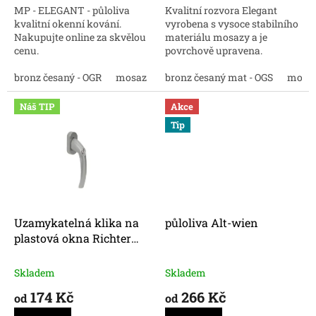
MP - ELEGANT - půloliva
Kvalitní rozvora Elegant
kvalitní okenní kování.
vyrobena s vysoce stabilního
Nakupujte online za skvělou
materiálu mosazy a je
cenu.
povrchově upravena.
Nakupujte kvalitní okenní
bronz česaný - OGR
mosaz
matný chrom
kování za skvělé ceny
bronz česaný mat - OGS
bronz antik
mosa
ni
Náš TIP
Akce
Tip
Uzamykatelná klika na
půloliva Alt-wien
plastová okna Richter
RHW.009.L.SU
Skladem
Skladem
174 Kč
266 Kč
od
od