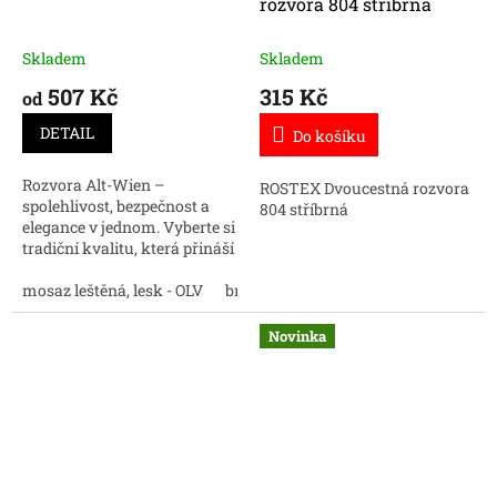
rozvora 804 stříbrná
Skladem
Skladem
507 Kč
315 Kč
od
DETAIL
Do košíku
Rozvora Alt-Wien –
ROSTEX Dvoucestná rozvora
spolehlivost, bezpečnost a
804 stříbrná
elegance v jednom. Vyberte si
tradiční kvalitu, která přináší
nejen bezpečnost, ale i styl do
vašeho domova.
mosaz leštěná, lesk - OLV
bronz česaný mat - OGS
černá
m
Novinka