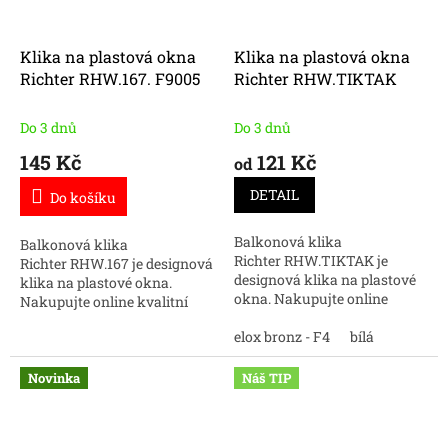
Klika na plastová okna
Klika na plastová okna
Richter RHW.167. F9005
Richter RHW.TIKTAK
Do 3 dnů
Do 3 dnů
145 Kč
121 Kč
od
DETAIL
Do košíku
Balkonová klika
Balkonová klika
Richter RHW.TIKTAK je
Richter RHW.167 je designová
designová klika na plastové
klika na plastové okna.
okna. Nakupujte online
Nakupujte online kvalitní
kvalitní kliky na plastová
kliky na plastová okna.
okna.
elox bronz - F4
bílá
Novinka
Náš TIP