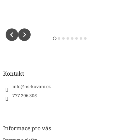
Z
á
p
a
Kontakt
t
í
info
@
hs-kovani.cz
777 296 305
Informace pro vás
Doprava a platba