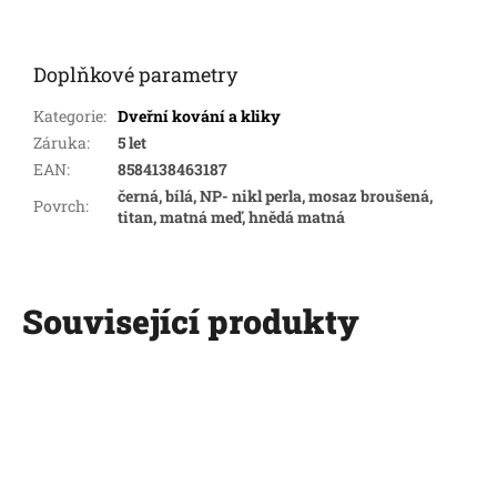
Doplňkové parametry
Kategorie
:
Dveřní kování a kliky
Záruka
:
5 let
EAN
:
8584138463187
černá, bílá, NP- nikl perla, mosaz broušená,
Povrch
:
titan, matná meď, hnědá matná
Související produkty