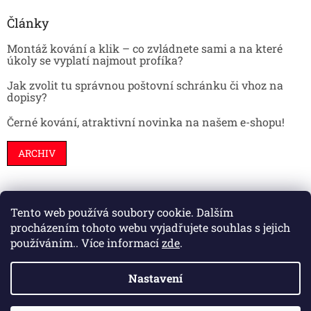
Články
Montáž kování a klik – co zvládnete sami a na které
úkoly se vyplatí najmout profíka?
Jak zvolit tu správnou poštovní schránku či vhoz na
dopisy?
Černé kování, atraktivní novinka na našem e-shopu!
ARCHIV
Tento web používá soubory cookie. Dalším
Stavební pouzdra
Interiéry
Dveře
procházením tohoto webu vyjadřujete souhlas s jejich
používáním.. Více informací
zde
.
Nastavení
Vytvořil Shoptet