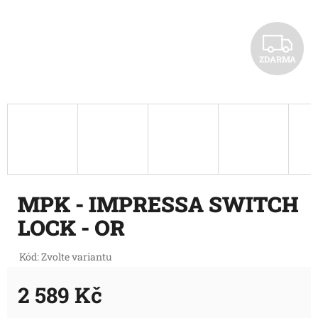
Z
ZDARMA
D
A
R
M
A
MPK - IMPRESSA SWITCH
LOCK - OR
Kód:
Zvolte variantu
2 589 Kč