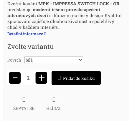
Měrná
Dveřní kování
MPK - IMPRESSA SWITCH LOCK - OR
představuje
moderní řešení pro zabezpečení
cena:
interiérových dveří
s důrazem na čistý design.Kvalitní
zpracování zajišťuje dlouhou životnost a spolehlivý
chod v každém interiéru.
Detailní informace
Zvolte variantu
Povrch
+
−
Přidat do košíku
ZEPTAT SE
HLÍDAT