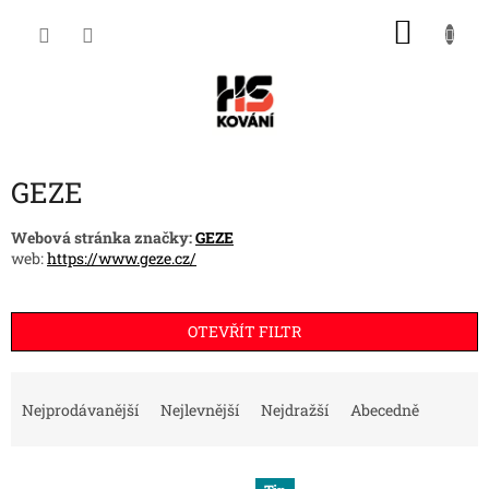
Přejít
NÁKU
na
obsah
KOŠÍK
GEZE
Webová stránka značky:
GEZE
web:
https://www.geze.cz/
OTEVŘÍT FILTR
Ř
a
Nejprodávanější
Nejlevnější
Nejdražší
Abecedně
z
e
V
n