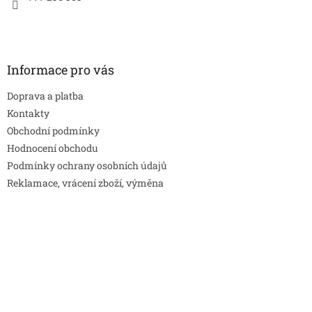
v
ý
p
i
s
Informace pro vás
u
Doprava a platba
Kontakty
Obchodní podmínky
Hodnocení obchodu
Podmínky ochrany osobních údajů
Reklamace, vrácení zboží, výměna