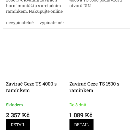
horní montáží a s aretačním
otvorů DIN
ramínkem. Nakupujte online
za dobrou cenu.
nevypínatelné
vypínatelné ON/OFF
Zavírač Geze TS 4000 s
Zavírač Geze TS 1500 s
ramínkem
ramínkem
Skladem
Do 3 dnů
2 357 Kč
1 089 Kč
DETAIL
DETAIL