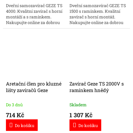
Dveřní samozavírač GEZE TS
Dveřní samozavírač GEZE TS
4000. Kvalitní zavírač s horní
1500 s ramínkem. Kvalitní
montáží a s ramínkem.
zavírač s horní montáž.
Nakupujte online za dobrou
Nakupujte online za dobrou
cenu.
cenu.
Aretační člen pro kluzné
Zavírač Geze TS 2000V s
lišty zavíračů Geze
ramínkem hnědý
Do 3 dnů
Skladem
714 Kč
1 307 Kč
Do košíku
Do košíku