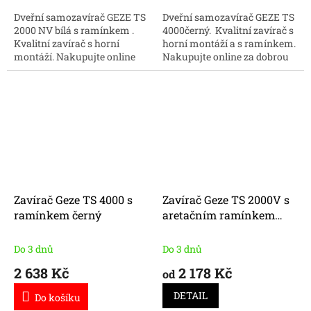
Dveřní samozavírač GEZE TS
Dveřní samozavírač GEZE TS
2000 NV bílá s ramínkem .
4000černý. Kvalitní zavírač s
Kvalitní zavírač s horní
horní montáží a s ramínkem.
montáží. Nakupujte online
Nakupujte online za dobrou
kvalitní samozavírače GEZE
cenu.
za skvělou cenu.
Zavírač Geze TS 4000 s
Zavírač Geze TS 2000V s
ramínkem černý
aretačním ramínkem
černý
Do 3 dnů
Do 3 dnů
2 638 Kč
2 178 Kč
od
DETAIL
Do košíku