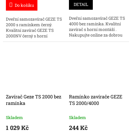
DETAIL
Do košíku
Dveřní samozavírač GEZE TS
Dveřní samozavírač GEZE TS
4000 bez ramínka. Kvalitní
2000 s ramínkem černý.
zavírač s horní montáží .
Kvalitní zavírač GEZE TS
Nakupujte online za dobrou
2000NV černý s horní
cenu.
montáží nakupujte online za
skvělou cenu.
Zavírač Geze TS 2000 bez
Ramínko zavírače GEZE
ramínka
TS 2000/4000
Skladem
Skladem
1 029 Kč
244 Kč