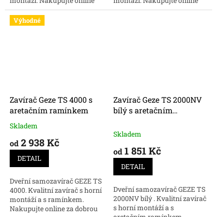
montáží. Nakupujte online
montáží. Nakupujte online
kvalitní samozavírače GEZE
kvalitní samozavírače GEZE
za skvělou cenu.
za skvělou cenu.
Výhodné
Zavírač Geze TS 4000 s
Zavírač Geze TS 2000NV
aretačním ramínkem
bílý s aretačním
ramínkem
Skladem
Průměrné
Skladem
hodnocení
2 938 Kč
od
produktu
1 851 Kč
od
je
DETAIL
5,0
DETAIL
z
Dveřní samozavírač GEZE TS
5
Dveřní samozavírač GEZE TS
4000. Kvalitní zavírač s horní
hvězdiček.
2000NV bílý . Kvalitní zavírač
montáží a s ramínkem.
s horní montáží a s
Nakupujte online za dobrou
aretačním ramínkem.