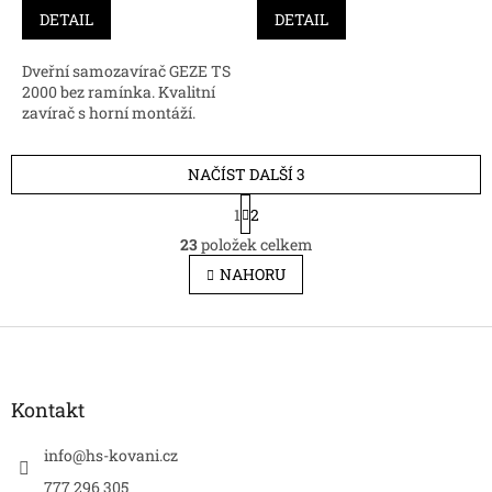
DETAIL
DETAIL
Dveřní samozavírač GEZE TS
2000 bez ramínka. Kvalitní
zavírač s horní montáží.
NAČÍST DALŠÍ 3
S
1
2
t
O
r
23
položek celkem
v
á
l
NAHORU
n
á
k
d
o
v
Z
a
á
c
á
n
í
p
í
p
a
Kontakt
r
t
v
í
info
@
hs-kovani.cz
k
y
777 296 305