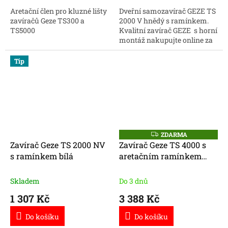
Aretační člen pro kluzné lišty
Dveřní samozavírač GEZE TS
zavíračů Geze TS300 a
2000 V hnědý s ramínkem.
TS5000
Kvalitní zavírač GEZE s horní
montáž nakupujte online za
skvělou cenu.
Tip
ZDARMA
Z
D
Zavírač Geze TS 2000 NV
Zavírač Geze TS 4000 s
A
s ramínkem bílá
aretačním ramínkem
R
M
černý
A
Skladem
Do 3 dnů
1 307 Kč
3 388 Kč
Do košíku
Do košíku