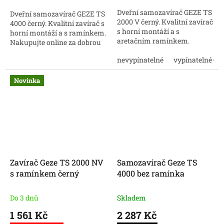
Dveřní samozavírač GEZE TS
Dveřní samozavírač GEZE TS
2000 V černý. Kvalitní zavírač
4000 černý. Kvalitní zavírač s
s horní montáží a s
horní montáží a s ramínkem.
aretačním ramínkem.
Nakupujte online za dobrou
Nakupujte online za dobrou
cenu.
cenu.
nevypínatelné
vypínatelné O
Novinka
Zavírač Geze TS 2000 NV
Samozavírač Geze TS
s ramínkem černý
4000 bez ramínka
Do 3 dnů
Skladem
1 561 Kč
2 287 Kč