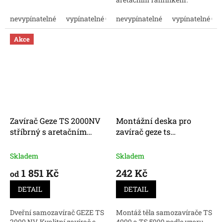
cenu.
Nakupujte online za dobrou
nevypínatelné
vypínatelné ON/OFF
cenu.
nevypínatelné
vypínatelné O
Akce
Zavírač Geze TS 2000NV
Montážní deska pro
stříbrný s aretačním
zavírač geze ts
ramínkem
4000/50000
Skladem
Skladem
1 851 Kč
242 Kč
od
DETAIL
DETAIL
Dveřní samozavírač GEZE TS
Montáž těla samozavírače TS
2000 NV. Kvalitní zavírač s
4000 a TS 5000 podle vzoru