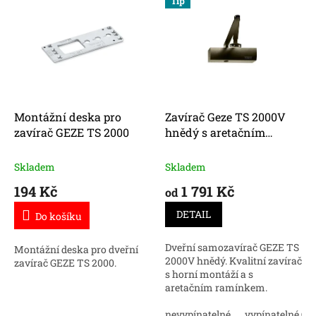
Tip
ý
í
p
p
i
r
s
o
p
d
r
u
o
k
d
t
Montážní deska pro
Zavírač Geze TS 2000V
u
ů
zavírač GEZE TS 2000
hnědý s aretačním
k
ramínkem
t
Skladem
Skladem
ů
194 Kč
1 791 Kč
od
DETAIL
Do košíku
Dveřní samozavírač GEZE TS
Montážní deska pro dveřní
2000V hnědý. Kvalitní zavírač
zavírač GEZE TS 2000.
s horní montáží a s
aretačním ramínkem.
Nakupujte online za dobrou
cenu.
nevypínatelné
vypínatelné O