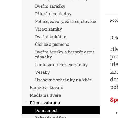
Dveřní zarážky
Příruční pokladny
Popi
Petlice, závory, zástrče, stavěče
Visací zámky
Dveřní kukátka
Det
Číslice a písmena
Hl
Dveřní řetízky a bezpečnostní
pr
západky
id
Lankové a řetězové zámky
ko
Věšáky
de
Úschovné schránky na klíče
po
Panikové kování
Madla na dveře
Sp
Dům a zahrada
Domácnost
Zahrada a dílna