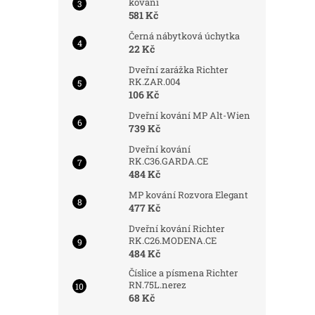
kování
581 Kč
Černá nábytková úchytka
22 Kč
Dveřní zarážka Richter
RK.ZAR.004
106 Kč
Dveřní kování MP Alt-Wien
739 Kč
Dveřní kování
RK.C36.GARDA.CE
484 Kč
MP kování Rozvora Elegant
477 Kč
Dveřní kování Richter
RK.C26.MODENA.CE
484 Kč
Číslice a písmena Richter
RN.75L.nerez
68 Kč