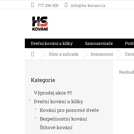
Přejít
777 296 305
info@hs-kovani.cz
na
obsah
Dveřní kování a kliky
Samozavírače
Pošt
Domů
Dům a zahrada
Domácnost
Čern
P
o
Průměr
Neohod
Přeskočit
s
hodnoc
Kategorie
kategorie
t
produk
r
je
Výprodej akce !!!!
0,0
a
z
Dveřní kování a kliky
n
5
n
Kování pro posuvné dveře
hvězdič
í
Bezpečnostní kování
p
Štítové kování
a