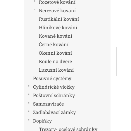
n
Rozetové kování
e
Nerezové kování
l
Rustikální kování
Hliníkové kování
Kované kování
Černé kování
Okenní kování
Koule na dveře
Luxusní kování
Posuvné systémy
Cylindrické vložky
Poštovní schránky
Samozavírače
Zadlabávací zámky
Doplňky
Trezory- ocelové schránky