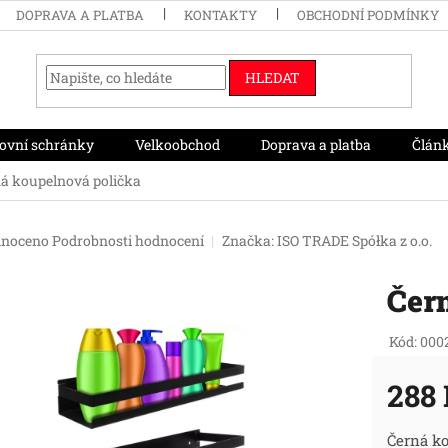
DOPRAVA A PLATBA
KONTAKTY
OBCHODNÍ PODMÍNKY
HLEDAT
ovní schránky
Velkoobchod
Doprava a platba
Člán
á koupelnová polička
né
noceno
Podrobnosti hodnocení
Značka:
ISO TRADE Spółka z o.o.
ení
tu
Čer
Kód:
000
ek.
288
Měr
Černá ko