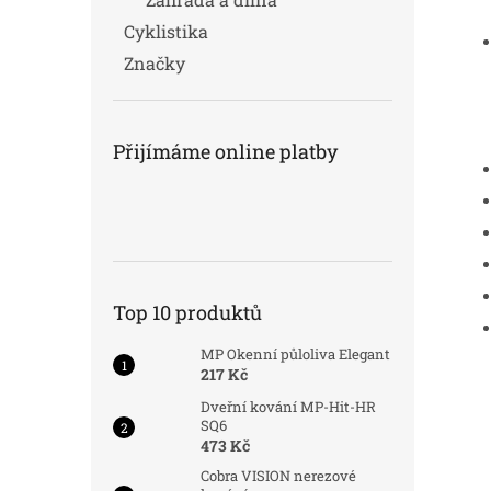
Cyklistika
Značky
Přijímáme online platby
Top 10 produktů
MP Okenní půloliva Elegant
217 Kč
Dveřní kování MP-Hit-HR
SQ6
473 Kč
Cobra VISION nerezové