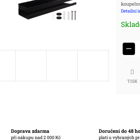
koupeln
cena
Detailní 
Skla
−
TISK
Doprava zdarma
Doručení do 48 h
při nákupu nad 2 000 Kč
platí u vybraných p