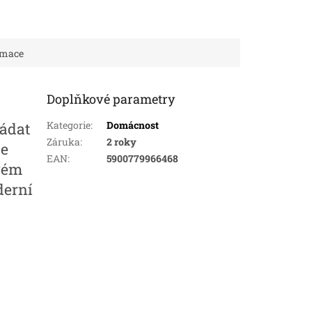
rmace
Doplňkové parametry
Kategorie
:
Domácnost
řádat
Záruka
:
2 roky
je
EAN
:
5900779966468
ovém
derní