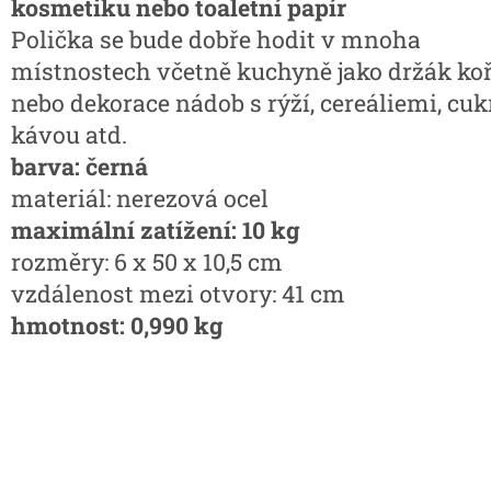
kosmetiku nebo toaletní papír
Polička se bude dobře hodit v mnoha
místnostech včetně kuchyně jako držák ko
nebo dekorace nádob s rýží, cereáliemi, cu
kávou atd.
barva: černá
materiál: nerezová ocel
maximální zatížení: 10 kg
rozměry: 6 x 50 x 10,5 cm
vzdálenost mezi otvory: 41 cm
hmotnost: 0,990 kg