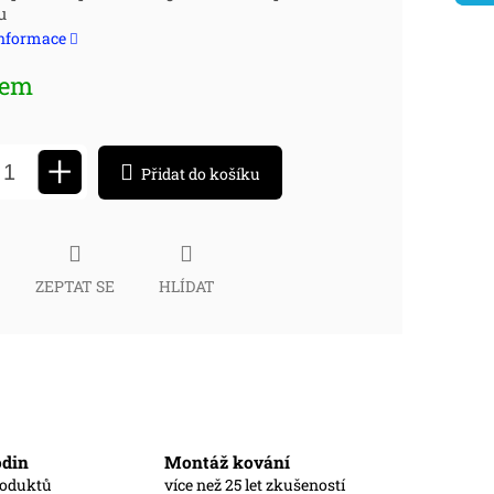
u
:
informace
dem
+
Přidat do košíku
ZEPTAT SE
HLÍDAT
odin
Montáž kování
roduktů
více než 25 let zkušeností