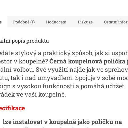
s
Podobné (1)
Hodnocení
Diskuze
Ostatní info
ailní popis produktu
edáte stylový a praktický způsob, jak si uspo
ostor v koupelně?
Černá koupelnová polička
eální volbou. Své využití najde jak ve sprch
utu, tak i nad umyvadlem. Spojuje v sobě mo
sign s vysokou funkčností a pomáhá udržet
řádek ve vaší koupelně.
ecifikace
lze instalovat v koupelně jako poličku na