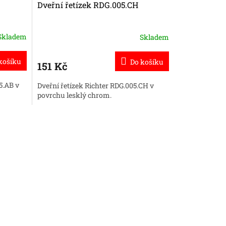
Dveřní řetízek RDG.005.CH
Skladem
Skladem
košíku
Do košíku
151 Kč
5.AB v
Dveřní řetízek Richter RDG.005.CH v
povrchu lesklý chrom.