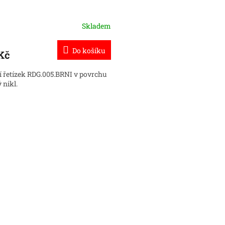
Skladem
Do košíku
Kč
í řetízek RDG.005.BRNI v povrchu
 nikl.
O
v
l
á
d
a
c
í
p
r
v
k
y