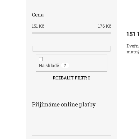
Cena
151
Kč
176
Kč
151 
Dveřn
matný
Na skladě
7
ROZBALIT FILTR
Přijímáme online platby