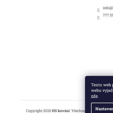
info
@
777 2
Tento web 
webu vyjadř
zde
.
Nastaven
Copyright 2026
HS kování
. Všechna práva vyhrazen