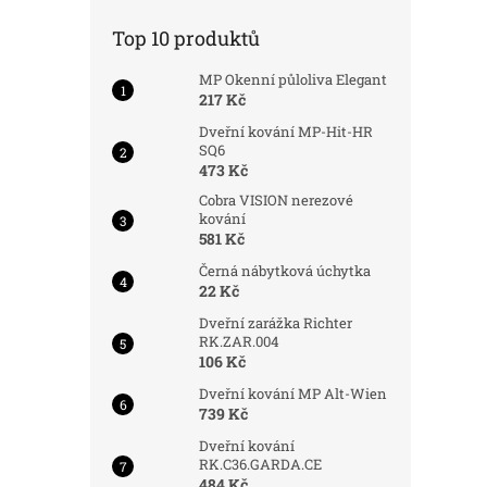
Top 10 produktů
MP Okenní půloliva Elegant
217 Kč
Dveřní kování MP-Hit-HR
SQ6
473 Kč
Cobra VISION nerezové
kování
581 Kč
Černá nábytková úchytka
22 Kč
Dveřní zarážka Richter
RK.ZAR.004
106 Kč
Dveřní kování MP Alt-Wien
739 Kč
Dveřní kování
RK.C36.GARDA.CE
484 Kč