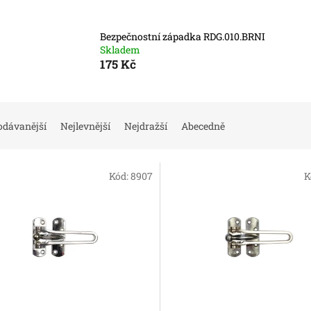
Bezpečnostní západka RDG.010.BRNI
Skladem
175 Kč
odávanější
Nejlevnější
Nejdražší
Abecedně
Kód:
8907
K