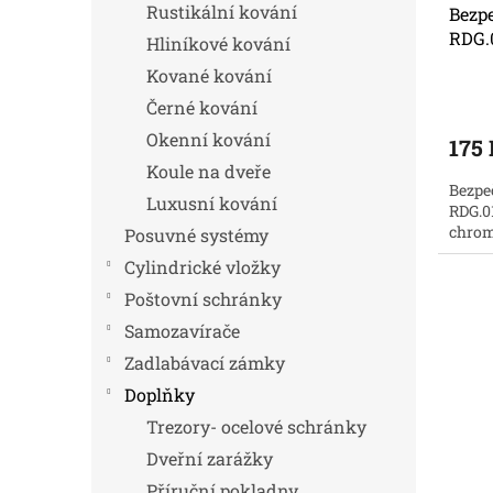
Rustikální kování
u
Bezp
k
RDG.
Hliníkové kování
t
Kované kování
ů
Černé kování
Okenní kování
175
Koule na dveře
Bezpe
Luxusní kování
RDG.0
chrom
Posuvné systémy
Cylindrické vložky
Poštovní schránky
Samozavírače
Zadlabávací zámky
Doplňky
Trezory- ocelové schránky
Dveřní zarážky
Příruční pokladny