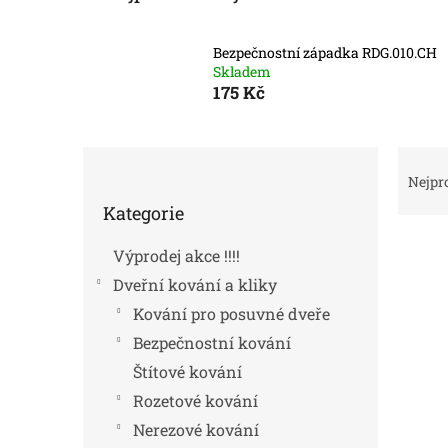
Bezpečnostní západka RDG.010.CH
Skladem
175 Kč
P
Ř
o
a
Nejpr
Přeskočit
s
z
Kategorie
kategorie
t
e
r
n
Výprodej akce !!!!
V
a
í
ý
Dveřní kování a kliky
n
p
p
n
r
Kování pro posuvné dveře
i
í
o
Bezpečnostní kování
s
p
d
p
Štítové kování
a
u
r
n
k
Rozetové kování
o
e
t
Nerezové kování
d
l
ů