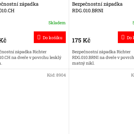
ečnostní západka
Bezpečnostní západka
010.CH
RDG.010.BRNI
Skladem
Do košíku
Do 
 Kč
175 Kč
čnostní západka Richter
Bezpečnostní západka Richter
10.CH na dveře v povrchu lesklý
RDG.010.BRNI na dveře v povrc
.
matný nikl.
Kód:
8904
K