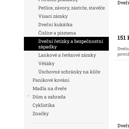
Dveřn
Petlice, závory, zástrče, stavěče
Visací zámky
Dveřní kukátka
Číslice a písmena
151 
Dveřní řetízky a bezpečnostní
západky
Dveřní
povrc
Lankové a řetězové zámky
Věšáky
Úschovné schránky na klíče
Panikové kování
Madla na dveře
Dům a zahrada
Cyklistika
Značky
Dveřn