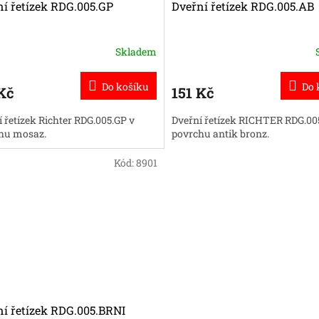
í řetízek RDG.005.GP
Dveřní řetízek RDG.005.AB
Skladem
Do košíku
Do 
Kč
151 Kč
 řetízek Richter RDG.005.GP v
Dveřní řetízek RICHTER RDG.00
hu mosaz.
povrchu antik bronz.
Kód:
8901
í řetízek RDG.005.BRNI