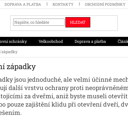
DOPRAVA A PLATBA
KONTAKTY
OBCHODNÍ PODMÍNKY
HLEDAT
ovní schránky
Velkoobchod
Doprava a platba
Člán
í západky
ní západky
padky jsou jednoduché, ale velmi účinné me
ují další vrstvu ochrany proti neoprávněném
jícími za dveřmi, aniž byste museli otevřít
 pouze zajištění klidu při otevření dveří, dv
ešením.