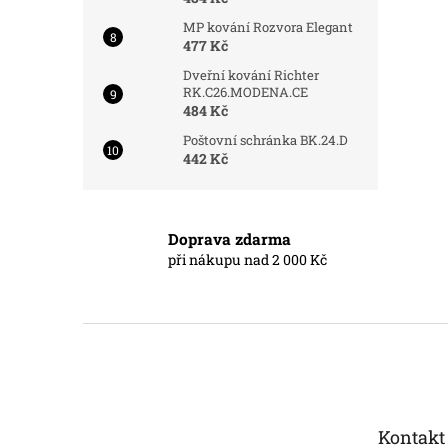
MP kování Rozvora Elegant
477 Kč
Dveřní kování Richter
RK.C26.MODENA.CE
484 Kč
Poštovní schránka BK.24.D
442 Kč
Doprava zdarma
při nákupu nad 2 000 Kč
Z
á
p
a
t
Kontakt
í