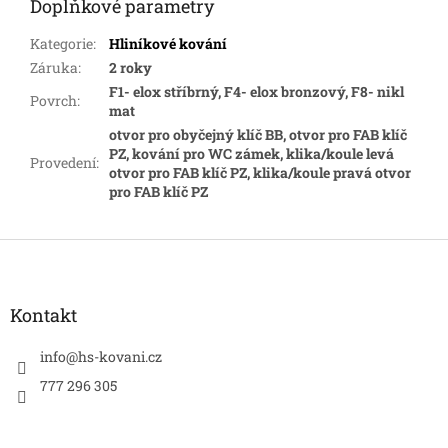
Doplňkové parametry
Kategorie
:
Hliníkové kování
Záruka
:
2 roky
F1- elox stříbrný, F4- elox bronzový, F8- nikl
Povrch
:
mat
otvor pro obyčejný klíč BB, otvor pro FAB klíč
PZ, kování pro WC zámek, klika/koule levá
Provedení
:
otvor pro FAB klíč PZ, klika/koule pravá otvor
pro FAB klíč PZ
Z
á
p
a
Kontakt
t
í
info
@
hs-kovani.cz
777 296 305