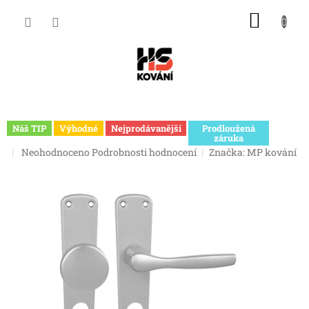
Přejít
NÁKU
na
obsah
KOŠÍK
Náš TIP
Výhodné
Nejprodávanější
Prodloužená
záruka
Průměrné
Neohodnoceno
Podrobnosti hodnocení
Značka:
MP kování
hodnocení
produktu
je
0,0
z
5
hvězdiček.