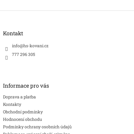
Z
á
p
a
Kontakt
t
í
info
@
hs-kovani.cz
777 296 305
Informace pro vás
Doprava a platba
Kontakty
Obchodní podmínky
Hodnocení obchodu
Podmínky ochrany osobních údajů