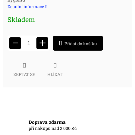
cena:
Detailní informace
Skladem
+
−
Přidat do košíku
ZEPTAT SE
HLÍDAT
Doprava zdarma
při nákupu nad 2 000 Kč