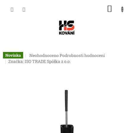
Přejít
NÁKU
na
obsah
KOŠÍK
Průměrné
Neohodnoceno
Podrobnosti hodnocení
Novinka
hodnocení
Značka:
ISO TRADE Spółka z o.o.
produktu
je
0,0
z
5
hvězdiček.