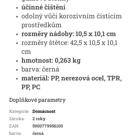
účinné čištění
odolný vůči korozivním čisticím
prostředkům
rozměry nádoby: 10,5 x 10,1 cm
rozměry štětce: 42,5 x 10,5 x 10,1
cm
hmotnost: 0,263 kg
barva: černá
materiál: PP, nerezová ocel, TPR,
PP, PC
Doplňkové parametry
Kategorie
:
Domácnost
Záruka
:
2 roky
EAN
:
5900779956100
barva
:
černá