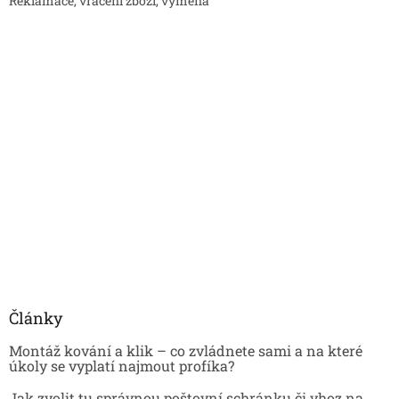
Reklamace, vrácení zboží, výměna
Články
Montáž kování a klik – co zvládnete sami a na které
úkoly se vyplatí najmout profíka?
Jak zvolit tu správnou poštovní schránku či vhoz na