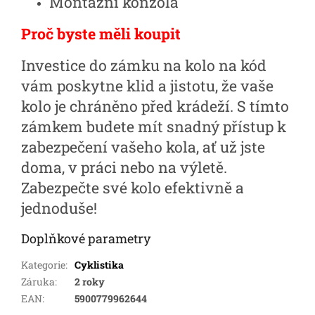
Montážní konzola
Proč byste měli koupit
Investice do zámku na kolo na kód
vám poskytne klid a jistotu, že vaše
kolo je chráněno před krádeží. S tímto
zámkem budete mít snadný přístup k
zabezpečení vašeho kola, ať už jste
doma, v práci nebo na výletě.
Zabezpečte své kolo efektivně a
jednoduše!
Doplňkové parametry
Kategorie
:
Cyklistika
Záruka
:
2 roky
EAN
:
5900779962644