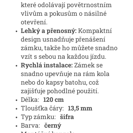
které odolávají povětrnostním
vlivům a pokusům o násilné
otevření.
Lehký a přenosný:
Kompaktní
design usnadňuje přenášení
zámku, takže ho můžete snadno
vzít s sebou na každou jízdu.
Rychlá instalace:
Zámek se
snadno upevňuje na rám kola
nebo do kapsy batohu, což
zajišťuje pohodlné použití.
Délka:
120 cm
Tloušťka čáry:
13,5 mm
Typ zámku:
šifra
Barva:
černý