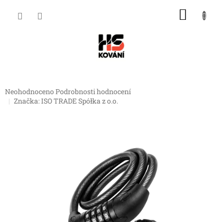
Přejít
NÁKU
na
obsah
KOŠÍK
Průměrné
Neohodnoceno
Podrobnosti hodnocení
hodnocení
Značka:
ISO TRADE Spółka z o.o.
produktu
je
0,0
z
5
hvězdiček.