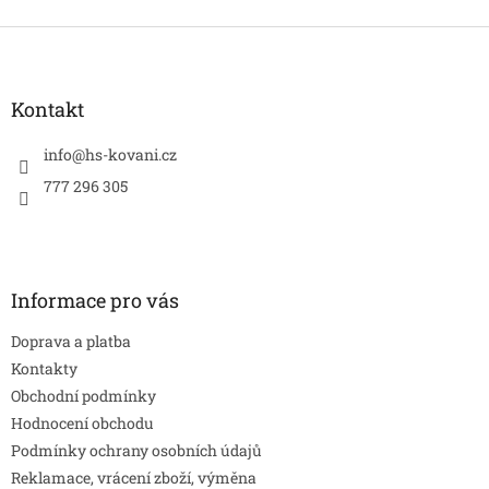
Z
á
p
a
Kontakt
t
í
info
@
hs-kovani.cz
777 296 305
Informace pro vás
Doprava a platba
Kontakty
Obchodní podmínky
Hodnocení obchodu
Podmínky ochrany osobních údajů
Reklamace, vrácení zboží, výměna