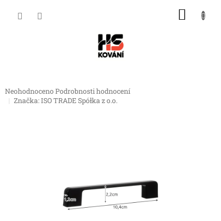
Přejít
NÁKU
na
obsah
KOŠÍK
Průměrné
Neohodnoceno
Podrobnosti hodnocení
hodnocení
Značka:
ISO TRADE Spółka z o.o.
produktu
je
0,0
z
5
hvězdiček.