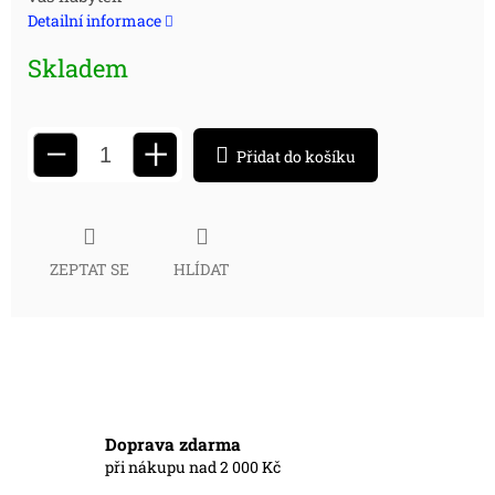
cena:
Detailní informace
Skladem
+
−
Přidat do košíku
ZEPTAT SE
HLÍDAT
Doprava zdarma
při nákupu nad 2 000 Kč