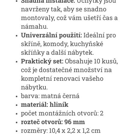
Snadná instalace:
Úchytky jsou
navrženy tak, aby se snadno
montovaly, což vám ušetří čas a
námahu.
Univerzální použití:
Ideální pro
skříně, komody, kuchyňské
skříňky a další nábytek.
Praktický set:
Obsahuje 10 kusů,
což je dostatečné množství na
kompletní renovaci vašeho
nábytku.
barva: matná černá
materiál: hliník
počet montážních otvorů: 2
rozteč otvorů: 96 mm
rozměry: 10,4 x 2,2 x 1,2 cm