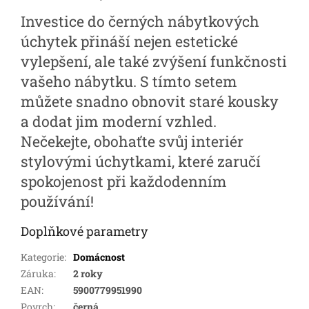
Investice do černých nábytkových
úchytek přináší nejen estetické
vylepšení, ale také zvýšení funkčnosti
vašeho nábytku. S tímto setem
můžete snadno obnovit staré kousky
a dodat jim moderní vzhled.
Nečekejte, obohaťte svůj interiér
stylovými úchytkami, které zaručí
spokojenost při každodenním
používání!
Doplňkové parametry
Kategorie
:
Domácnost
Záruka
:
2 roky
EAN
:
5900779951990
Povrch
:
černá