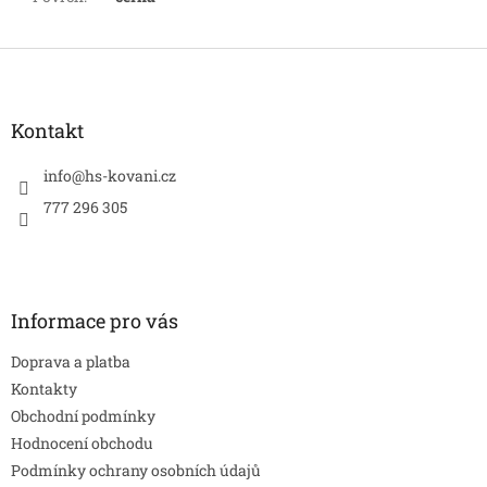
Z
á
p
a
Kontakt
t
í
info
@
hs-kovani.cz
777 296 305
Informace pro vás
Doprava a platba
Kontakty
Obchodní podmínky
Hodnocení obchodu
Podmínky ochrany osobních údajů