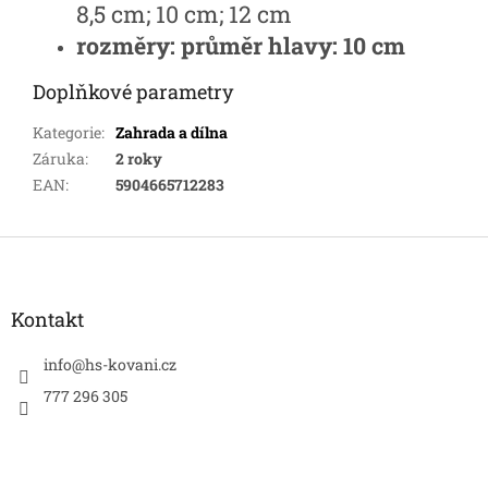
8,5 cm; 10 cm; 12 cm
rozměry: průměr hlavy: 10 cm
Doplňkové parametry
Kategorie
:
Zahrada a dílna
Záruka
:
2 roky
EAN
:
5904665712283
Z
á
p
a
Kontakt
t
í
info
@
hs-kovani.cz
777 296 305