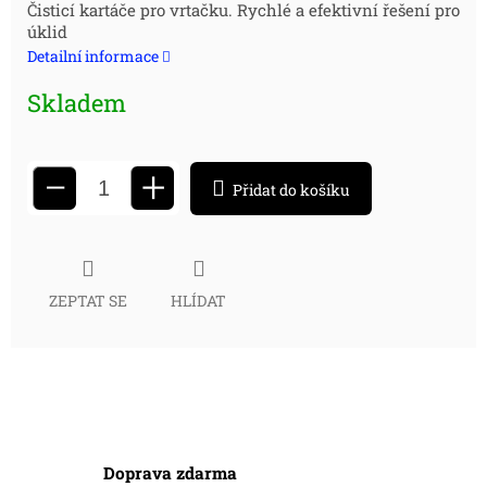
Měrná
Čisticí kartáče pro vrtačku. Rychlé a efektivní řešení pro
úklid
cena:
Detailní informace
Skladem
+
−
Přidat do košíku
ZEPTAT SE
HLÍDAT
Doprava zdarma