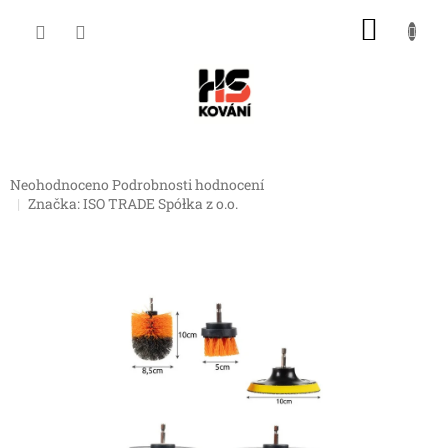
Přejít
NÁKU
na
obsah
KOŠÍK
Průměrné
Neohodnoceno
Podrobnosti hodnocení
hodnocení
Značka:
ISO TRADE Spółka z o.o.
produktu
je
0,0
z
5
hvězdiček.