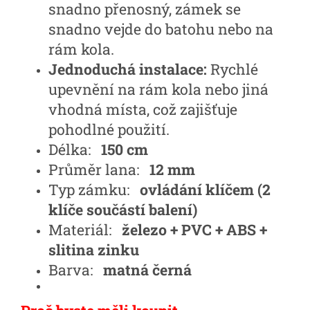
snadno přenosný, zámek se
snadno vejde do batohu nebo na
rám kola.
Jednoduchá instalace:
Rychlé
upevnění na rám kola nebo jiná
vhodná místa, což zajišťuje
pohodlné použití.
Délka:
150 cm
Průměr lana:
12 mm
Typ zámku:
ovládání klíčem (2
klíče součástí balení)
Materiál:
železo + PVC + ABS +
slitina zinku
Barva:
matná černá