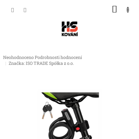
Přejít
NÁKU
na
obsah
KOŠÍK
Průměrné
Neohodnoceno
Podrobnosti hodnocení
hodnocení
Značka:
ISO TRADE Spółka z o.o.
produktu
je
0,0
z
5
hvězdiček.