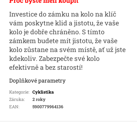
Proč byste měli koupit
Investice do zámku na kolo na klíč
vám poskytne klid a jistotu, že vaše
kolo je dobře chráněno. S tímto
zámkem budete mít jistotu, že vaše
kolo zůstane na svém místě, ať už jste
kdekoliv. Zabezpečte své kolo
efektivně a bez starostí!
Doplňkové parametry
Kategorie
:
Cyklistika
Záruka
:
2 roky
EAN
:
5900779964136
Z
á