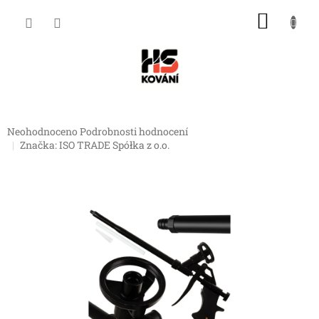
Přejít
NÁKU
na
obsah
KOŠÍK
Průměrné
Neohodnoceno
Podrobnosti hodnocení
hodnocení
Značka:
ISO TRADE Spółka z o.o.
produktu
je
0,0
z
5
hvězdiček.