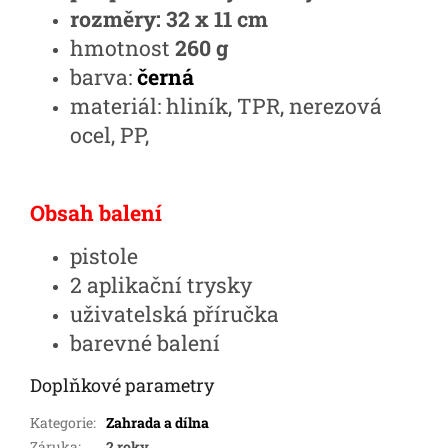
rozměry: 32 x 11 cm
hmotnost
260 g
barva:
černá
materiál: hliník, TPR, nerezová
ocel, PP,
Obsah balení
pistole
2 aplikační trysky
uživatelská příručka
barevné balení
Doplňkové parametry
Kategorie
:
Zahrada a dílna
Záruka
:
2 roky