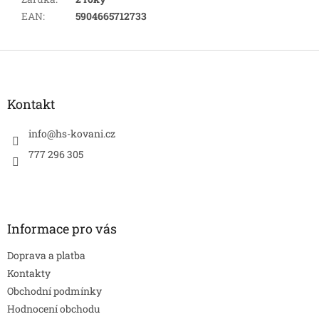
EAN
:
5904665712733
Z
á
p
a
Kontakt
t
í
info
@
hs-kovani.cz
777 296 305
Informace pro vás
Doprava a platba
Kontakty
Obchodní podmínky
Hodnocení obchodu