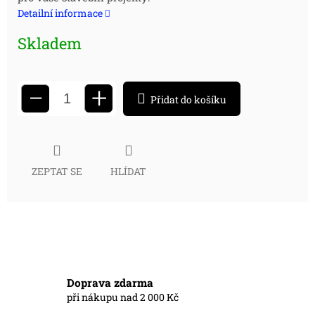
cena:
Detailní informace
Skladem
+
−
Přidat do košíku
ZEPTAT SE
HLÍDAT
Doprava zdarma
při nákupu nad 2 000 Kč