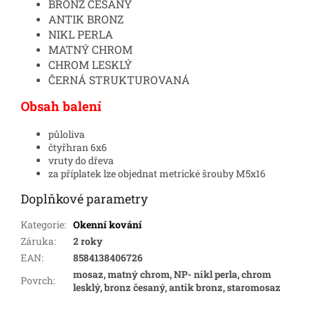
BRONZ ČESANÝ
ANTIK BRONZ
NIKL PERLA
MATNÝ CHROM
CHROM LESKLÝ
ČERNÁ STRUKTUROVANÁ
Obsah balení
půloliva
čtyřhran 6x6
vruty do dřeva
za příplatek lze objednat metrické šrouby M5x16
Doplňkové parametry
Kategorie
:
Okenní kování
Záruka
:
2 roky
EAN
:
8584138406726
mosaz, matný chrom, NP- nikl perla, chrom
Povrch
:
lesklý, bronz česaný, antik bronz, staromosaz