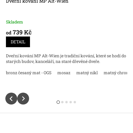
Dveřní kování MP Alt-Wien
Skladem
739 Kč
od
DETAIL
Dveřní kování MP Alt-Wien je tradiční kování, které se hodí do
starých budov, kanceláří, na staré dřevěné dveře.
bronz česaný mat - OGS
mosaz
matný nikl
matný chrom
atný chrom
chrom lesk
mosaz natural
Z
á
p