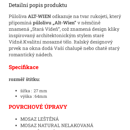
Detailní popis produktu
Půloliva
ALT-WIEN
odkazuje na tvar rukojeti, který
připomíná
půlolivu „Alt-Wien“
v němčině
znamená „Stará Vídeň“, což znamená design kliky
inspirovaný architektonickým stylem staré
Vídně.Kvalitní mosazné tělo. Italský designový
prvek na okna dodá Vaší chalupě nebo chatě starý
romantický nádech.
Specifikace
rozměř štítku:
šířka : 27 mm
výška : 64mm
POVRCHOVÉ ÚPRAVY
MOSAZ LEŠTĚNÁ
MOSAZ NATURAL NELAKOVANÁ