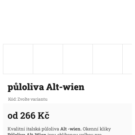
půloliva Alt-wien
Kód:
Zvolte variantu
od
266 Kč
Měrná
Kvalitní italská půloliva
Alt -wien.
Okenní kliky
Půloliva Alt-Wien
jsou oblíbenou volbou pro