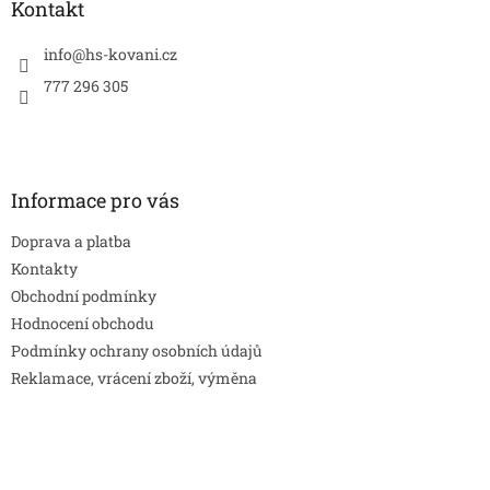
a
Kontakt
t
í
info
@
hs-kovani.cz
777 296 305
Informace pro vás
Doprava a platba
Kontakty
Obchodní podmínky
Hodnocení obchodu
Podmínky ochrany osobních údajů
Reklamace, vrácení zboží, výměna