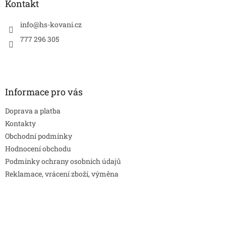
a
Kontakt
t
í
info
@
hs-kovani.cz
777 296 305
Informace pro vás
Doprava a platba
Kontakty
Obchodní podmínky
Hodnocení obchodu
Podmínky ochrany osobních údajů
Reklamace, vrácení zboží, výměna