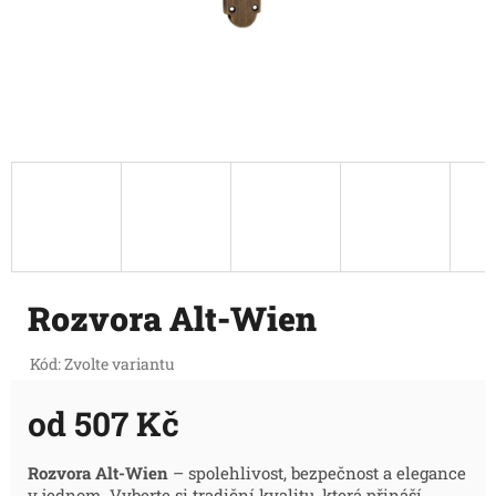
Rozvora Alt-Wien
Kód:
Zvolte variantu
od
507 Kč
Měrná
Rozvora Alt-Wien
– spolehlivost, bezpečnost a elegance
v jednom. Vyberte si tradiční kvalitu, která přináší