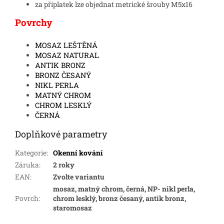
za příplatek lze objednat metrické šrouby M5x16
Povrchy
MOSAZ LEŠTĚNÁ
MOSAZ NATURAL
ANTIK BRONZ
BRONZ ČESANÝ
NIKL PERLA
MATNÝ CHROM
CHROM LESKLÝ
ČERNÁ
Doplňkové parametry
Kategorie
:
Okenní kování
Záruka
:
2 roky
EAN
:
Zvolte variantu
mosaz, matný chrom, černá, NP- nikl perla,
Povrch
:
chrom lesklý, bronz česaný, antik bronz,
staromosaz