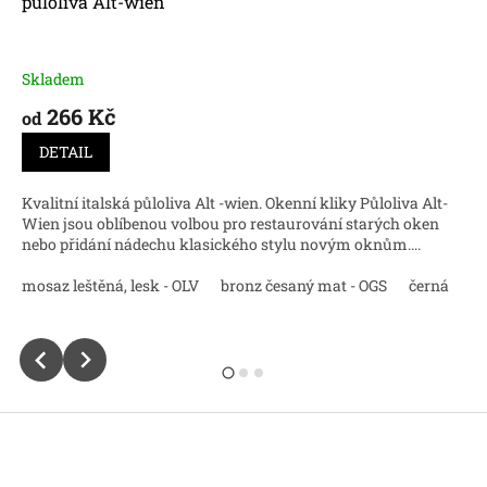
půloliva Alt-wien
Skladem
266 Kč
od
DETAIL
Kvalitní italská půloliva Alt -wien. Okenní kliky Půloliva Alt-
Wien jsou oblíbenou volbou pro restaurování starých oken
nebo přidání nádechu klasického stylu novým oknům....
nikl perla
mosaz leštěná, lesk - OLV
chrom lesk
mosaz natural
bronz česaný mat - OGS
černá
m
Z
á
p