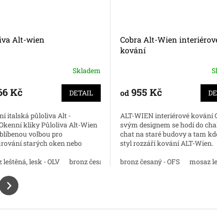
iva Alt-wien
Cobra Alt-Wien interiérov
kování
Skladem
S
66 Kč
955 Kč
od
DETAIL
DE
ní italská půloliva Alt -
ALT-WIEN interiérové kování
 Okenní kliky Půloliva Alt-Wien
svým designem se hodí do cha
oblíbenou volbou pro
chat na staré budovy a tam kde
urování starých oken nebo
styl rozzáří kování ALT-Wien.
ní nádechu klasického stylu
Nakupujte online za skvělou 
GS
 oknům....
leštěná, lesk - OLV
mosaz natural
černá
matný chrom
bronz česaný mat - OGS
bronz antik
bronz česaný - OFS
nikl perla
černá
matný chr
chrom lesk
mosaz le