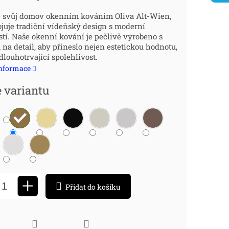
:
e svůj domov okenním kováním Oliva Alt-Wien,
ojuje tradiční vídeňský design s moderní
tí. Naše okenní kování je pečlivě vyrobeno s
na detail, aby přineslo nejen estetickou hodnotu,
dlouhotrvající spolehlivost.
informace
e variantu
+
Přidat do košíku