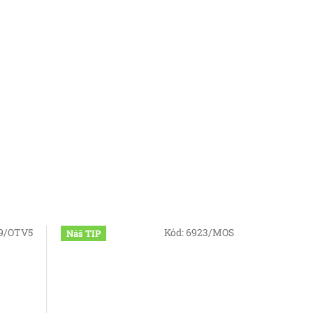
9/OTV5
Kód:
6923/MOS
Náš TIP
Akce
Tip