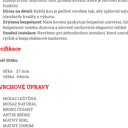
inženýrstvím, abychom vám přinesli kování, které je zároveň krás
funkční.
Důraz na detail:
Každý kus je pečlivě vyroben tak, aby splňoval nej
standardy kvality a výkonu.
Zvýšená bezpečnost:
Naše kování poskytuje bezpečné uzavření, čí
bezpečnost vašeho domova a zároveň zachovává elegantní vzhled.
Snadná instalace:
Navrženo pro jednoduchou instalaci, která umo
rychlé a bezproblémové nastavení.
cifikace
ěř štítku:
šířka : 27 mm
výška : 64mm
VRCHOVÉ ÚPRAVY
MOSAZ LEŠTĚNÁ
MOSAZ NATURAL
BRONZ ČESANÝ
ANTIK BRONZ
MATNÝ NIKL
MATNÝ CHROM