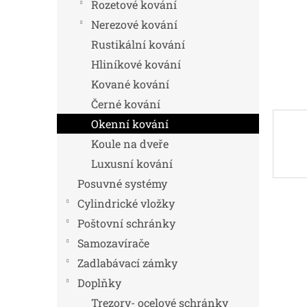
n
Rozetové kování
e
Nerezové kování
l
Rustikální kování
Hliníkové kování
Kované kování
Černé kování
Okenní kování
Koule na dveře
Luxusní kování
Posuvné systémy
Cylindrické vložky
Poštovní schránky
Samozavírače
Zadlabávací zámky
Doplňky
Trezory- ocelové schránky