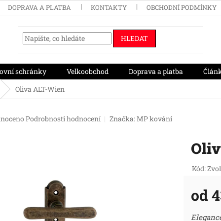
DOPRAVA A PLATBA
KONTAKTY
OBCHODNÍ PODMÍNKY
HLEDAT
ovní schránky
Velkoobchod
Doprava a platba
Člán
Oliva ALT-Wien
né
noceno
Podrobnosti hodnocení
Značka:
MP kování
ení
tu
Oli
Kód:
Zvol
ek.
od
4
Měr
Elegance