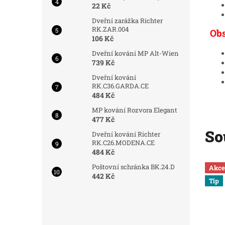
22 Kč
Dveřní zarážka Richter
RK.ZAR.004
Obs
106 Kč
Dveřní kování MP Alt-Wien
739 Kč
Dveřní kování
RK.C36.GARDA.CE
484 Kč
MP kování Rozvora Elegant
477 Kč
So
Dveřní kování Richter
RK.C26.MODENA.CE
484 Kč
Poštovní schránka BK.24.D
d:
6219/OTV5
Kód:
6923/MOS
Náš TIP
Akce
442 Kč
Tip