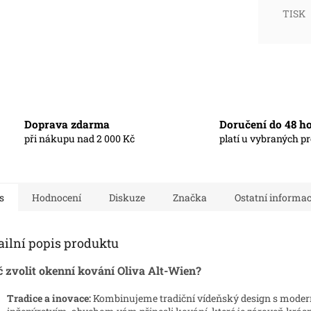
TISK
Doprava zdarma
Doručení do 48 h
při nákupu nad 2 000 Kč
platí u vybraných p
s
Hodnocení
Diskuze
Značka
Ostatní informa
ailní popis produktu
č zvolit okenní kování Oliva Alt-Wien?
Tradice a inovace:
Kombinujeme tradiční vídeňský design s mode