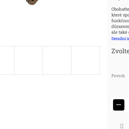
cena
Obohaťt
které sp
funkčnos
důrazem 
ale také 
Detailní 
Zvolt
Povrch
−