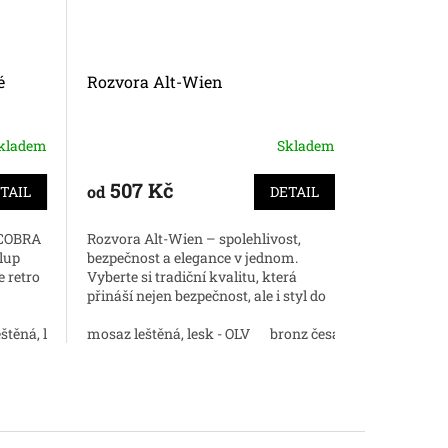
é
Rozvora Alt-Wien
půloliva 
kladem
Skladem
507 Kč
266 
od
od
TAIL
DETAIL
 COBRA
Rozvora Alt-Wien – spolehlivost,
Kvalitní ita
lup
bezpečnost a elegance v jednom.
wien. Oken
 retro
Vyberte si tradiční kvalitu, která
jsou oblíb
přináší nejen bezpečnost, ale i styl do
restaurová
cenu.
vašeho domova.
přidání ná
om
štěná, lesk - OLV
mosaz natural
bronz antik
mosaz leštěná, lesk - OLV
matný nikl
nikl perla
chrom lesk
matný chrom
bronz česaný mat - OGS
mosaz natural
chrom lesk
novým okn
mosaz leště
mos