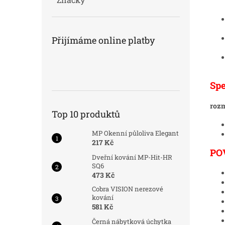
Přijímáme online platby
Spe
rozm
Top 10 produktů
MP Okenní půloliva Elegant
217 Kč
PO
Dveřní kování MP-Hit-HR
SQ6
473 Kč
Cobra VISION nerezové
kování
581 Kč
Černá nábytková úchytka