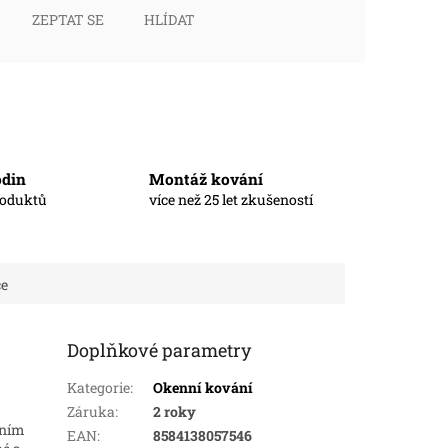
ZEPTAT SE
HLÍDAT
odin
Montáž kování
roduktů
více než 25 let zkušeností
ce
Doplňkové parametry
Kategorie
:
Okenní kování
Záruka
:
2 roky
rním
EAN
:
8584138057546