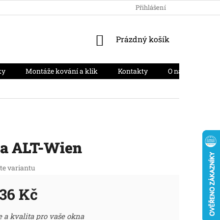
HODNOCENÍ OBCHODU
PODMÍNKY OCHRANY OSOBNÍCH ÚD
Přihlášení
NÁKUPNÍ
Prázdný košík
KOŠÍK
ky
Montáže kování a klik
Kontakty
O nás
Moj
va ALT-Wien
te variantu
36 Kč
ná
 a kvalita pro vaše okna