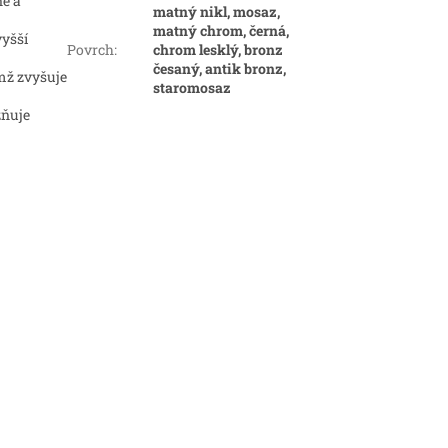
né a
matný nikl, mosaz,
matný chrom, černá,
vyšší
Povrch
:
chrom lesklý, bronz
česaný, antik bronz,
mž zvyšuje
staromosaz
žňuje