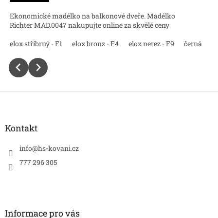
Ekonomické madélko na balkonové dveře. Madélko
Richter MAD.0047 nakupujte online za skvělé ceny
lá
elox stříbrný - F1
práškový antracit -F7016
elox bronz - F4
elox nerez - F9
černá
bí
Z
á
p
a
Kontakt
t
í
info
@
hs-kovani.cz
777 296 305
Informace pro vás