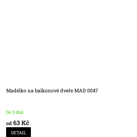
Madélko na balkonové dveře MAD 0047
Do 3 dnů
63 Kč
od
DETAIL