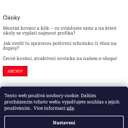
Články
Montáž kování a klik – co zvládnete sami a na které
úkoly se vyplatí najmout profíka?
Jak zvolit tu správnou poštovní schránku či vhoz na
dopisy?
Černé kování, atraktivní novinka na našem e-shopu!
ARCHIV
Tento web používá soubory cookie. Dalším
Stavební pouzdra
Interiéry
Dveře
procházením tohoto webu vyjadřujete souhlas s jejich
používáním.. Více informací
zde
.
Nastavení
Vytvořil Shoptet