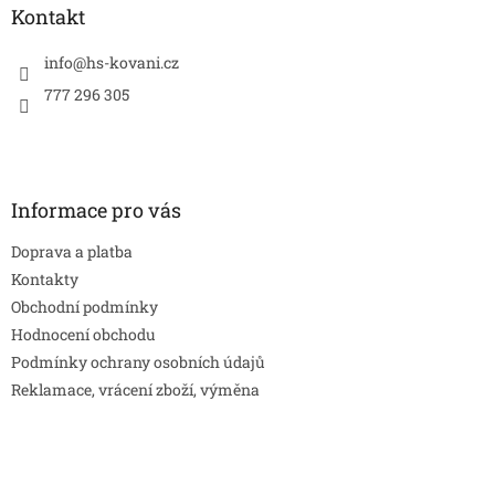
a
Kontakt
t
í
info
@
hs-kovani.cz
777 296 305
Informace pro vás
Doprava a platba
Kontakty
Obchodní podmínky
Hodnocení obchodu
Podmínky ochrany osobních údajů
Reklamace, vrácení zboží, výměna