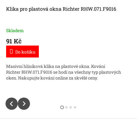
Klika pro plastová okna Richter RHW.071.F9016
Skladem
91 Kč
Do košíku
Masivní hliníková klika na plastové okna. Kování
Richter RHW.071.F9016 se hodí na všechny typ plastových
oken. Nakupujte kování online za skvělé ceny.
Z
á
p