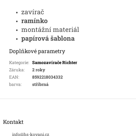
zavírač
ramínko
montážní materiál
papírová šablona
Doplňkové parametry
Kategorie
:
Samozavírače Richter
Záruka
:
2 roky
EAN
:
8592218034332
barva
:
stříbrná
Z
á
p
a
Kontakt
t
í
info
@
hs-kovani.cz