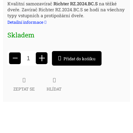
Měrná
Kvalitní samozavírač
Richter RZ.2024.BC.S
na těžké
dveře. Zavírač Richter RZ.2024.BC.S se hodí na všechny
cena:
typy vstupních a protipožární dveře.
Detailní informace
Skladem
+
−
Přidat do košíku
ZEPTAT SE
HLÍDAT