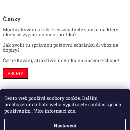
Články
Montáž kování a klik – co zvládnete sami a na které
úkoly se vyplatí najmout profíka?
Jak zvolit tu správnou poštovní schránku či vhoz na
dopisy?
Černé kování, atraktivní novinka na našem e-shopu!
ARCHIV
Tento web používá soubory cookie. Dalším
Stavební pouzdra
Interiéry
Dveře
procházením tohoto webu vyjadřujete souhlas s jejich
používáním.. Více informací
zde
.
Nastavení
Vytvořil Shoptet