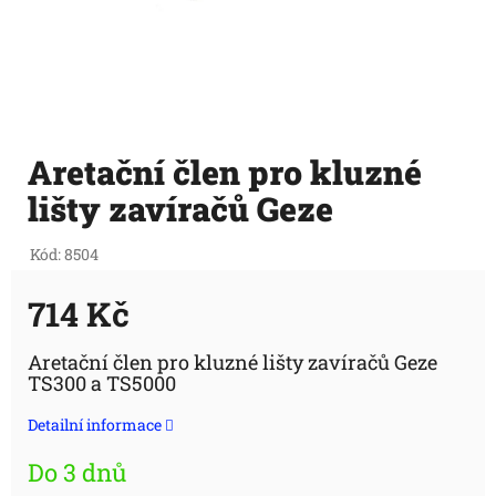
Aretační člen pro kluzné
lišty zavíračů Geze
Kód:
8504
714 Kč
Měrná
Aretační člen pro kluzné lišty zavíračů Geze
TS300 a TS5000
cena:
Detailní informace
Do 3 dnů