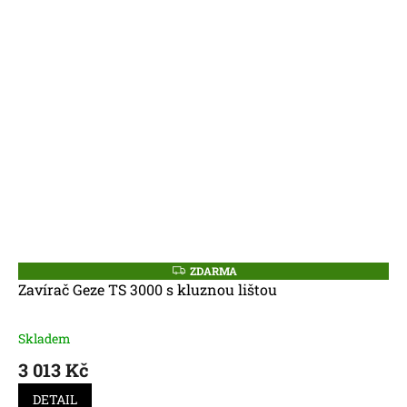
ZDARMA
Z
D
Zavírač Geze TS 3000 s kluznou lištou
A
R
M
A
Skladem
Průměrné
hodnocení
3 013 Kč
produktu
je
DETAIL