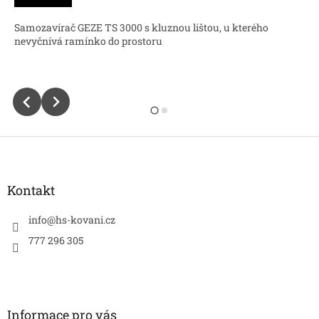
5,0
z
Samozavírač GEZE TS 3000 s kluznou lištou, u kterého
5
nevyčnívá ramínko do prostoru
hvězdiček.
Z
á
p
a
Kontakt
t
í
info
@
hs-kovani.cz
777 296 305
Informace pro vás