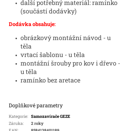
další potřebný materiál: ramínko
(součástí dodávky)
Dodávka obsahuje:
obrázkový montážní návod - u
těla
vrtací šablonu - u těla
montážní šrouby pro kov i dřevo -
u těla
ramínko bez aretace
Doplňkové parametry
Kategorie
:
Samozavírače GEZE
Záruka
:
2 roky
EAN
:
8584138401189