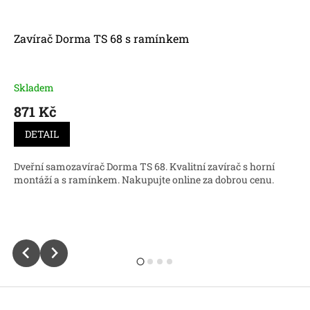
Zavírač Dorma TS 68 s ramínkem
Skladem
871 Kč
DETAIL
Dveřní samozavírač Dorma TS 68. Kvalitní zavírač s horní
montáží a s ramínkem. Nakupujte online za dobrou cenu.
Z
á