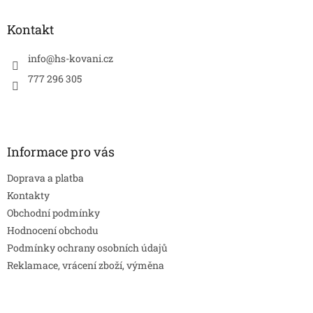
p
a
Kontakt
t
í
info
@
hs-kovani.cz
777 296 305
Informace pro vás
Doprava a platba
Kontakty
Obchodní podmínky
Hodnocení obchodu
Podmínky ochrany osobních údajů
Reklamace, vrácení zboží, výměna