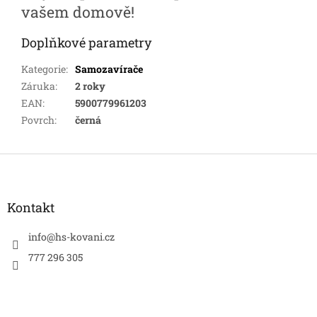
vašem domově!
Doplňkové parametry
Kategorie
:
Samozavírače
Záruka
:
2 roky
EAN
:
5900779961203
Povrch
:
černá
Z
á
p
a
Kontakt
t
í
info
@
hs-kovani.cz
777 296 305