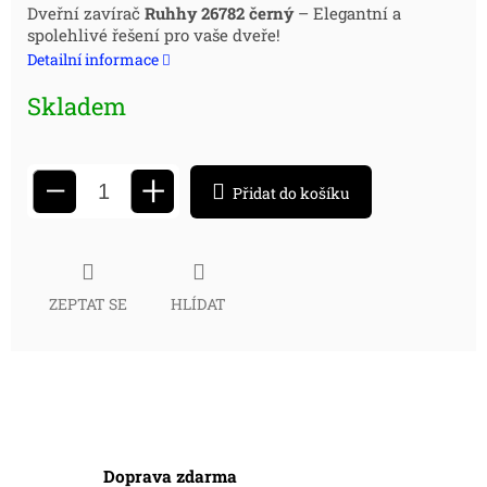
Měrná
Dveřní zavírač
Ruhhy 26782 černý
– Elegantní a
spolehlivé řešení pro vaše dveře!
cena:
Detailní informace
Skladem
+
−
Přidat do košíku
ZEPTAT SE
HLÍDAT
Doprava zdarma