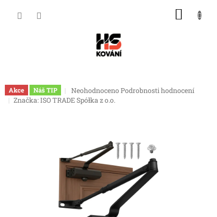
Přejít
NÁKU
na
obsah
KOŠÍK
Průměrné
Neohodnoceno
Podrobnosti hodnocení
Akce
Náš TIP
hodnocení
Značka:
ISO TRADE Spółka z o.o.
produktu
je
0,0
z
5
hvězdiček.