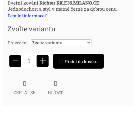
Měrná
Dveřní kování
Richter RK.E36.MILANO.CE
.
Jednoduchost a styl v matné černé za dobrou cenu.
cena:
Detailní informace
Zvolte variantu
Provedení
+
−
Přidat do košíku
ZEPTAT SE
HLÍDAT