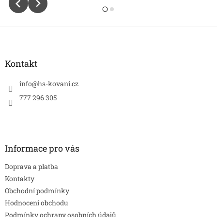
Z
á
p
a
Kontakt
t
í
info
@
hs-kovani.cz
777 296 305
Informace pro vás
Doprava a platba
Kontakty
Obchodní podmínky
Hodnocení obchodu
Podmínky ochrany osobních údajů