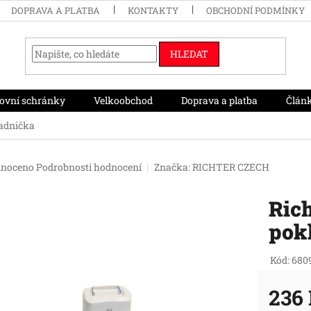
DOPRAVA A PLATBA
KONTAKTY
OBCHODNÍ PODMÍNKY
HLEDAT
ovní schránky
Velkoobchod
Doprava a platba
Člán
ladnička
né
noceno
Podrobnosti hodnocení
Značka:
RICHTER CZECH
ení
tu
Rich
pok
ek.
Kód:
680
236