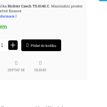
ná
ička
Richter Czech TS.0140.C
. Maximální prostor
ečné finance
:
informace
dem
+
Přidat do košíku
ZEPTAT SE
HLÍDAT