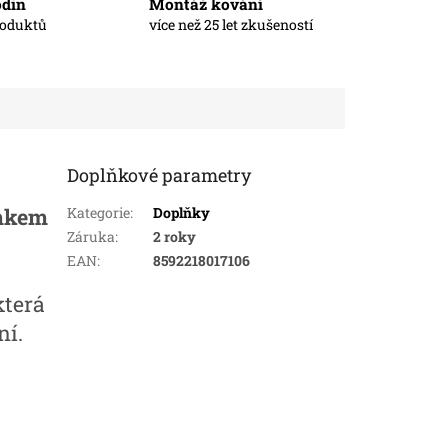
odin
Montáž kování
roduktů
více než 25 let zkušeností
Doplňkové parametry
mkem
Kategorie
:
Doplňky
Záruka
:
2 roky
EAN
:
8592218017106
 která
ní.