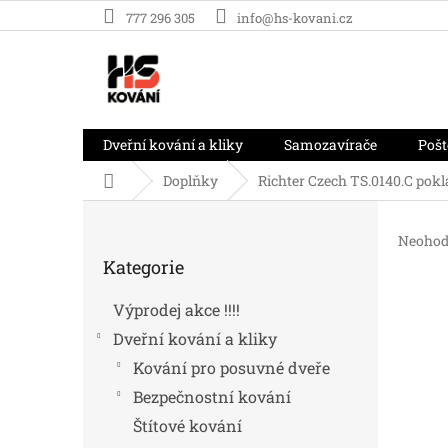
Přejít
777 296 305
info@hs-kovani.cz
na
obsah
Dveřní kování a kliky
Samozavírače
Pošt
Domů
Doplňky
Richter Czech TS.0140.C pok
P
o
Průměr
Neohod
Přeskočit
s
hodnoc
Kategorie
kategorie
t
produk
r
je
Výprodej akce !!!!
0,0
a
z
Dveřní kování a kliky
n
5
n
Kování pro posuvné dveře
hvězdič
í
Bezpečnostní kování
p
Štítové kování
a