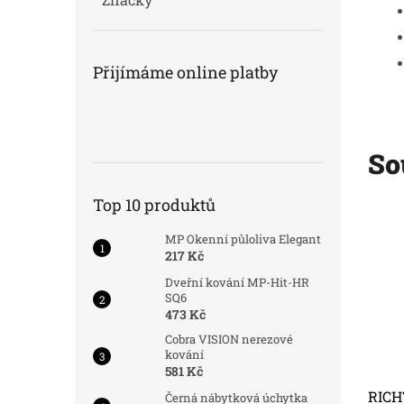
Přijímáme online platby
So
Top 10 produktů
:
0859-35377
Kód:
0859-35377
MP Okenní půloliva Elegant
217 Kč
Dveřní kování MP-Hit-HR
SQ6
473 Kč
Cobra VISION nerezové
kování
581 Kč
 LC.2006 s
RICHTER pokladnička LC.2006 s
RICH
Černá nábytková úchytka