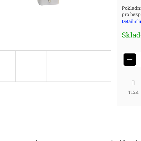
Měr
Pokladn
pro bezp
cena
Detailní 
Skla
−
TISK