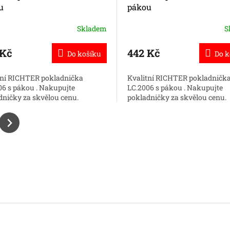
u
pákou
Skladem
S
 Kč
442 Kč
Do košíku
Do k
tní RICHTER pokladnička
Kvalitní RICHTER pokladničk
06 s pákou . Nakupujte
LC.2006 s pákou . Nakupujte
dničky za skvělou cenu.
pokladničky za skvělou cenu.