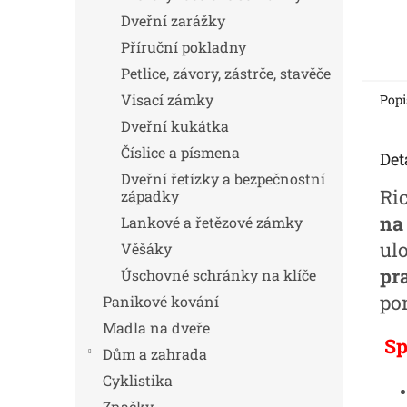
Dveřní zarážky
Příruční pokladny
Petlice, závory, zástrče, stavěče
Visací zámky
Popi
Dveřní kukátka
Číslice a písmena
Det
Dveřní řetízky a bezpečnostní
Ri
západky
na 
Lankové a řetězové zámky
ul
Věšáky
pr
Úschovné schránky na klíče
po
Panikové kování
Madla na dveře
Sp
Dům a zahrada
Cyklistika
Značky