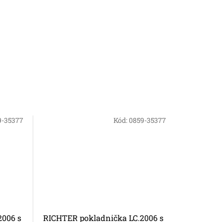
9-35377
Kód:
0859-35377
2006 s
RICHTER pokladnička LC.2006 s
RICHTER 