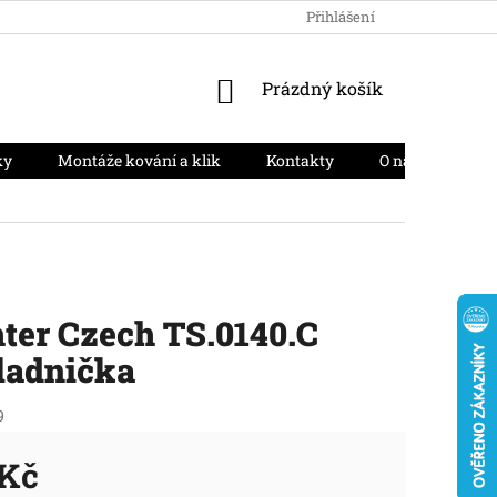
HODNOCENÍ OBCHODU
PODMÍNKY OCHRANY OSOBNÍCH ÚD
Přihlášení
NÁKUPNÍ
Prázdný košík
KOŠÍK
ky
Montáže kování a klik
Kontakty
O nás
Moj
ter Czech TS.0140.C
ladnička
9
 Kč