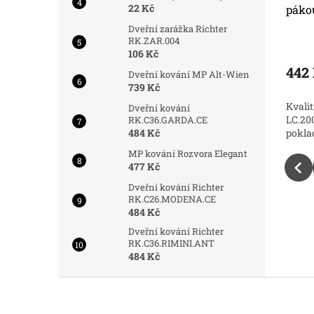
22 Kč
pákou
páko
Dveřní zarážka Richter
Skladem
Skladem
RK.ZAR.004
106 Kč
442 Kč
442
Do košíku
Do košíku
Dveřní kování MP Alt-Wien
739 Kč
nička
Kvalitní RICHTER pokladnička
Kvali
Dveřní kování
ujte
LC.2006 s pákou . Nakupujte
LC.20
RK.C36.GARDA.CE
484 Kč
enu.
pokladničky za skvělou cenu.
pokla
MP kování Rozvora Elegant
477 Kč
Dveřní kování Richter
RK.C26.MODENA.CE
484 Kč
Dveřní kování Richter
RK.C36.RIMINI.ANT
484 Kč
Z
á