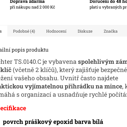
Doprava zdarma
Doručení do 48 h
při nákupu nad 2 000 Kč
platí u vybraných p
s
Podobné (4)
Hodnocení
Diskuze
Značka
ailní popis produktu
chter TS.0140.C je vybavena
spolehlivým zá
klíč
(včetně 2 klíčů), který zajišťuje bezpečné
ožení vašeho obsahu. Uvnitř často najdete
aktickou vyjímatelnou přihrádku na mince
,
máhá s organizací a usnadňuje rychlé počítá
ecifikace
povrch práškový epoxid barva bílá