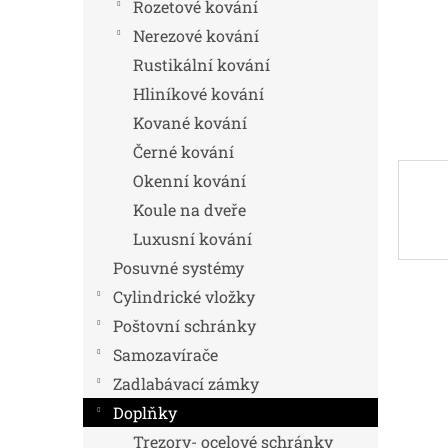
n
Rozetové kování
e
Nerezové kování
l
Rustikální kování
Hliníkové kování
Kované kování
Černé kování
Okenní kování
Koule na dveře
Luxusní kování
Posuvné systémy
Cylindrické vložky
Poštovní schránky
Samozavírače
Zadlabávací zámky
Doplňky
Trezory- ocelové schránky