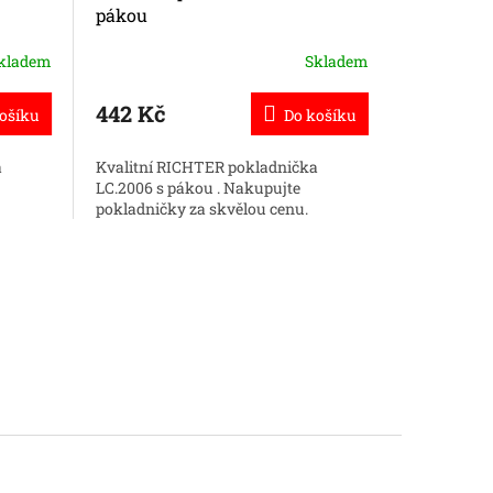
pákou
pákou
kladem
Skladem
442 Kč
442 Kč
ošíku
Do košíku
a
Kvalitní RICHTER pokladnička
Kvalitní R
LC.2006 s pákou . Nakupujte
LC.2006 s 
pokladničky za skvělou cenu.
pokladničk