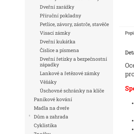
Dveřní zarážky
Příruční pokladny
Petlice, závory, zástrče, stavěče
Visací zámky
Popi
Dveřní kukátka
Číslice a písmena
Det
Dveřní řetízky a bezpečnostní
Oc
západky
pr
Lankové a řetězové zámky
Věšáky
Sp
Úschovné schránky na klíče
Panikové kování
Madla na dveře
Dům a zahrada
Cyklistika
Značky