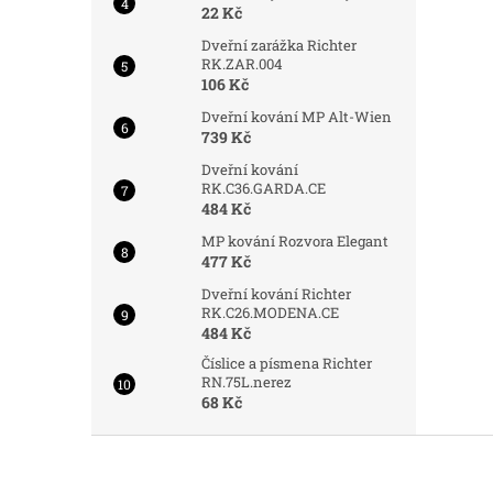
22 Kč
Dveřní zarážka Richter
RK.ZAR.004
106 Kč
Dveřní kování MP Alt-Wien
739 Kč
Dveřní kování
RK.C36.GARDA.CE
484 Kč
MP kování Rozvora Elegant
477 Kč
Dveřní kování Richter
RK.C26.MODENA.CE
484 Kč
Číslice a písmena Richter
RN.75L.nerez
68 Kč
Z
á