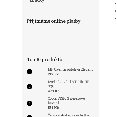
Přijímáme online platby
Top 10 produktů
MP Okenní půloliva Elegant
217 Kč
Dveřní kování MP-Hit-HR
SQ6
473 Kč
Cobra VISION nerezové
kování
581 Kč
Černá nábytková úchytka