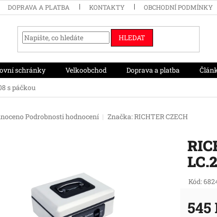
DOPRAVA A PLATBA
KONTAKTY
OBCHODNÍ PODMÍNKY
HLEDAT
ovní schránky
Velkoobchod
Doprava a platba
Člán
08 s páčkou
né
noceno
Podrobnosti hodnocení
Značka:
RICHTER CZECH
ení
tu
RIC
LC.
ek.
Kód:
682
545