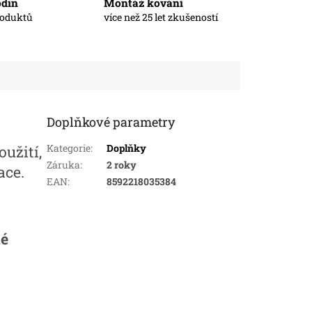
odin
Montáž kování
roduktů
více než 25 let zkušeností
Doplňkové parametry
Kategorie
:
Doplňky
užití,
Záruka
:
2 roky
ace.
EAN
:
8592218035384
né