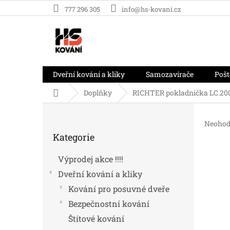
Přejít
777 296 305
info@hs-kovani.cz
na
obsah
Dveřní kování a kliky
Samozavírače
Pošt
Domů
Doplňky
RICHTER pokladnička LC.20
P
o
Průměr
Neohod
Přeskočit
s
hodnoc
Kategorie
kategorie
t
produk
r
je
Výprodej akce !!!!
0,0
a
z
Dveřní kování a kliky
n
5
n
Kování pro posuvné dveře
hvězdič
í
Bezpečnostní kování
p
Štítové kování
a