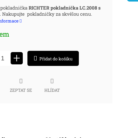
ná
í pokladnička
RICHTER pokladnička LC.2008 s
. Nakupujte pokladničky za skvělou cenu.
:
informace
dem
+
Přidat do košíku
ZEPTAT SE
HLÍDAT