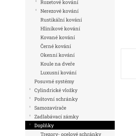
n
Rozetové kování
e
Nerezové kování
l
Rustikální kování
Hliníkové kování
Kované kování
Černé kování
Okenní kování
Koule na dveře
Luxusní kování
Posuvné systémy
Cylindrické vložky
Poštovní schránky
Samozavírače
Zadlabávací zámky
Doplňky
Trezory- ocelové schránky