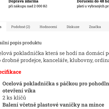
Doprava zdarma
Doručení do 48 h
při nákupu nad 2 000 Kč
platí u vybraných p
s
Podobné (2)
Hodnocení
Diskuze
Značka
ailní popis produktu
elová pokladnička která se hodí na domácí po
o drobné prodejce, kanceláře, klubovny, ordin
ecifikace
Ocelová pokladnička s páčkou pro pohodl
otevření víka
2 ks klíčů
Balení včetně plastové vaničky na mince