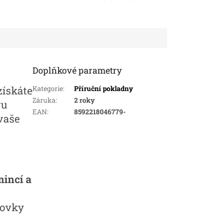
Doplňkové parametry
získáte
Kategorie
:
Příruční pokladny
Záruka
:
2 roky
vu
EAN
:
8592218046779-
 vaše
mincí a
kovky