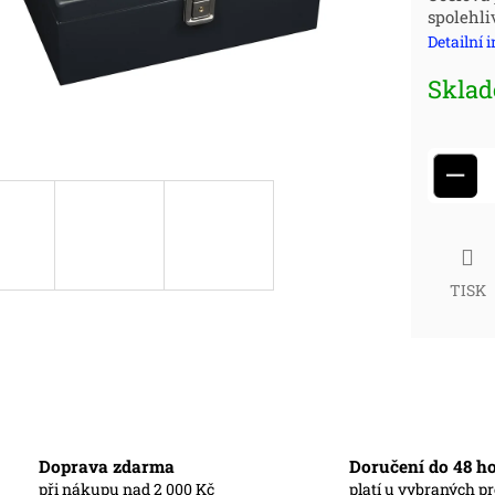
spolehl
cena
Detailní 
Skla
−
TISK
Doprava zdarma
Doručení do 48 h
při nákupu nad 2 000 Kč
platí u vybraných p