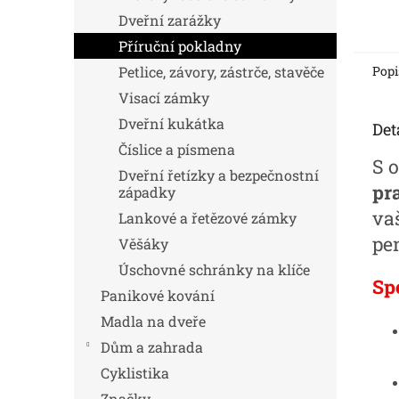
Dveřní zarážky
Příruční pokladny
Petlice, závory, zástrče, stavěče
Popi
Visací zámky
Dveřní kukátka
Det
Číslice a písmena
S 
Dveřní řetízky a bezpečnostní
pr
západky
vaš
Lankové a řetězové zámky
pen
Věšáky
Úschovné schránky na klíče
Sp
Panikové kování
Madla na dveře
Dům a zahrada
Cyklistika
Značky