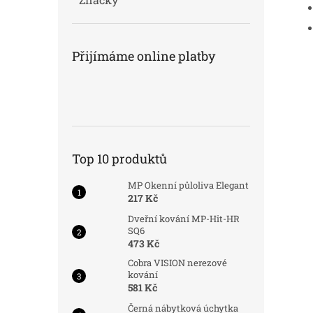
Přijímáme online platby
Top 10 produktů
MP Okenní půloliva Elegant
217 Kč
Dveřní kování MP-Hit-HR
SQ6
473 Kč
Cobra VISION nerezové
kování
581 Kč
Černá nábytková úchytka