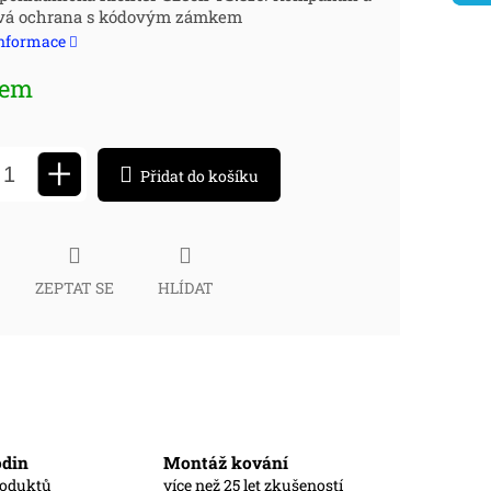
ivá ochrana s kódovým zámkem
:
informace
dem
+
Přidat do košíku
ZEPTAT SE
HLÍDAT
odin
Montáž kování
roduktů
více než 25 let zkušeností