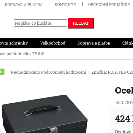
DOPRAVA A PLATBA
KONTAKTY
OBCHODNÍ PODMÍNKY
HLEDAT
ovní schránky
Velkoobchod
Doprava a platba
Člán
ová pokladnička TS.816
Průměrné
Neohodnoceno
Podrobnosti hodnocení
Značka:
RICHTER CZ
P
hodnocení
produktu
Oce
je
0,0
z
Kód:
781
5
hvězdiček.
424
Měr
Ocelová