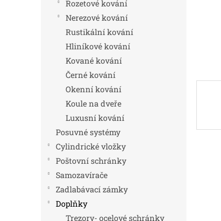
n
Rozetové kování
e
Nerezové kování
l
Rustikální kování
Hliníkové kování
Kované kování
Černé kování
Okenní kování
Koule na dveře
Luxusní kování
Posuvné systémy
Cylindrické vložky
Poštovní schránky
Samozavírače
Zadlabávací zámky
Doplňky
Trezory- ocelové schránky