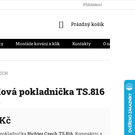
HODNOCENÍ OBCHODU
PODMÍNKY OCHRANY OSOBNÍCH ÚD
Přihlášení
NÁKUPNÍ
Prázdný košík
KOŠÍK
ky
Montáže kování a klik
Kontakty
O nás
Moj
ECH
lová pokladnička TS.816
7
 Kč
ná
 pokladnička
Richter Czech TS.816
. Kompaktní a