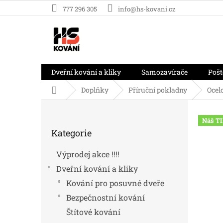
Přejít
777 296 305
info@hs-kovani.cz
na
obsah
Dveřní kování a kliky
Samozavírače
Pošt
Domů
Doplňky
Příruční pokladny
Ocel
P
o
Náš TI
Přeskočit
s
Kategorie
kategorie
t
r
Výprodej akce !!!!
a
Dveřní kování a kliky
n
n
Kování pro posuvné dveře
í
Bezpečnostní kování
p
Štítové kování
a