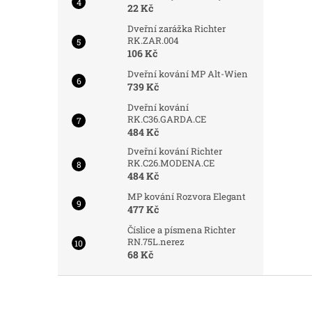
22 Kč
Dveřní zarážka Richter
RK.ZAR.004
106 Kč
Dveřní kování MP Alt-Wien
739 Kč
Dveřní kování
RK.C36.GARDA.CE
484 Kč
Dveřní kování Richter
RK.C26.MODENA.CE
484 Kč
MP kování Rozvora Elegant
477 Kč
Číslice a písmena Richter
RN.75L.nerez
68 Kč
Z
á