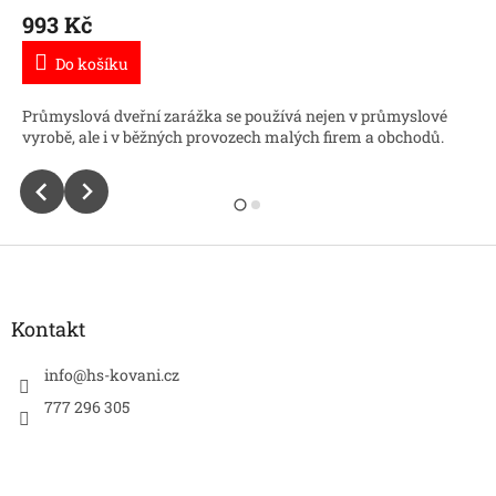
993 Kč
Do košíku
Průmyslová dveřní zarážka se používá nejen v průmyslové
vyrobě, ale i v běžných provozech malých firem a obchodů.
Z
á
p
a
Kontakt
t
í
info
@
hs-kovani.cz
777 296 305