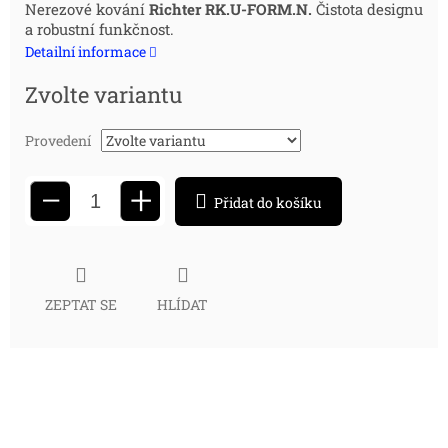
Měrná
Nerezové kování
Richter RK.U-FORM.N.
Čistota designu
a robustní funkčnost.
cena:
Detailní informace
Zvolte variantu
Provedení
+
−
Přidat do košíku
ZEPTAT SE
HLÍDAT