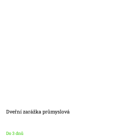
Dveřní zarážka průmyslová
Do 3 dnů