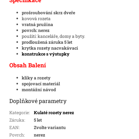
prošroubování skrz dveře
kovová rozeta
vratná pružina
povrch: nerez
použití: kanceláře, domy a byty.
prodloužená záruka 5 let
krytka rozety nacvakávaci
konstrukce s výstupky
Obsah Balení
kliky a rozety
spojovací materiál
montážní návod
Doplňkové parametry
Kategorie
:
Kulaté rozety nerez
Záruka
:
5 let
EAN
:
Zvolte variantu
Povrch
:
nerez