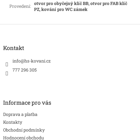
otvor pro obyčejný klíč BB, otvor pro FAB klíč
Provedení
:
PZ, kování pro WC zámek
Z
á
p
a
Kontakt
t
í
info
@
hs-kovani.cz
777 296 305
Informace pro vás
Doprava a platba
Kontakty
Obchodní podmínky
Hodnocení obchodu